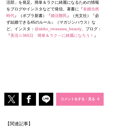
活部」を発足。簡単＆ラクに綺麗になるための情報
をブログやインスタなどで発信。著書に『
未婚当然
時代
』（ポプラ新書）『
婚活難民
』（光文社）『必
ず結婚できる45のルール』（マガジンハウス）な
ど。インスタ：
@akiko_nirasawa_beauty
、ブログ：
『
美活☆365日 簡単＆ラク～に綺麗になろう！
』
コメントをする・見る
【関連記事】