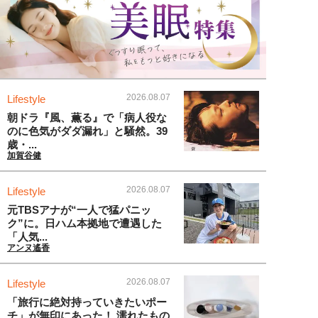
2026.08.07
Lifestyle
朝ドラ『風、薫る』で「病人役な
のに色気がダダ漏れ」と騒然。39
歳・...
加賀谷健
2026.08.07
Lifestyle
元TBSアナが“一人で猛パニッ
ク”に。日ハム本拠地で遭遇した
「人気...
アンヌ遙香
2026.08.07
Lifestyle
「旅行に絶対持っていきたいポー
チ」が無印にあった！ 濡れたもの