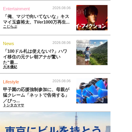
2026.08.06
Entertainment
「俺、マジで向いてないな」キス
マイ玉森裕太、TVer1000万再生...
こじらぶ
2026.08.06
News
「100ドル札は使えない!?」ハワ
イ移住の元テレ朝アナが驚い
た“最...
大木優紀
2026.08.06
Lifestyle
甲子園の応援強制参加に、母親が
猛クレーム「ネットで告発する」
／びっ...
トシタカマサ