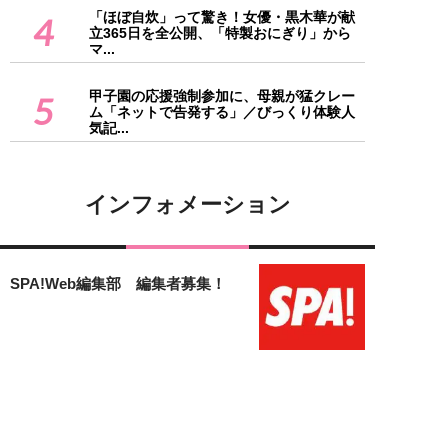
「ほぼ自炊」って驚き！女優・黒木華が献
4
立365日を全公開、「特製おにぎり」から
マ...
甲子園の応援強制参加に、母親が猛クレー
5
ム「ネットで告発する」／びっくり体験人
気記...
インフォメーション
SPA!Web編集部 編集者募集！
「女子SPA！」のフリーランス編
集者募集