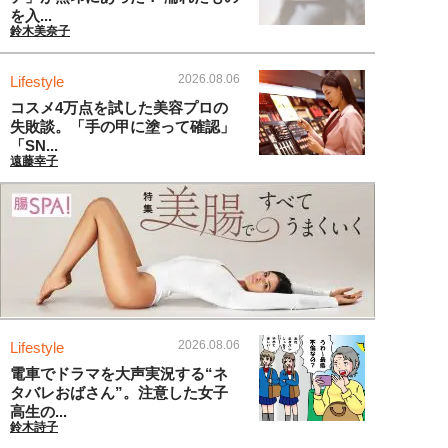
を入...
鈴木美奈子
2026.08.06
Lifestyle
コスメ4万点を試した美容プロの
失敗談。「手の甲に塗って確認」
「SN...
遠藤幸子
2026.08.06
Lifestyle
電車でドラマを大声実況する“ネ
タバレおばさん”。注意した女子
高生の...
鈴木詩子