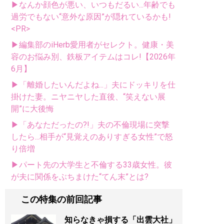
▶なんか顔色が悪い、いつもだるい...年齢でも
過労でもない“意外な原因”が隠れているかも!
<PR>
▶編集部のiHerb愛用者がセレクト。健康・美
容のお悩み別、鉄板アイテムはコレ!【2026年
6月】
▶「離婚したいんだよね...」夫にドッキリを仕
掛けた妻。ニヤニヤした直後、“笑えない展
開”に大後悔
▶「あなただったの?!」夫の不倫現場に突撃
したら...相手が“見覚えのありすぎる女性”で怒
り倍増
▶パート先の大学生と不倫する33歳女性。彼
が夫に関係をぶちまけた“てん末”とは?
この特集の前回記事
知らなきゃ損する「出雲大社」