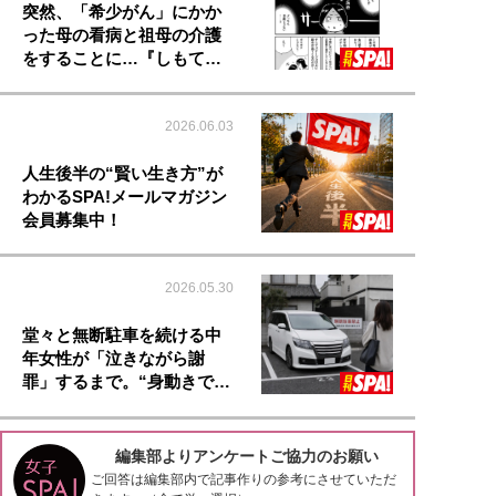
突然、「希少がん」にかか
った母の看病と祖母の介護
をすることに…『しもて…
2026.06.03
人生後半の“賢い生き方”が
わかるSPA!メールマガジン
会員募集中！
2026.05.30
堂々と無断駐車を続ける中
年女性が「泣きながら謝
罪」するまで。“身動きで…