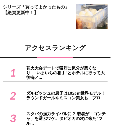
シリーズ「買ってよかったもの」
【絶賛更新中！】
アクセスランキング
花火大会デートで猛烈に気分が悪くな
1
り…“いまいちの相手”とホテルに行って大
後悔／...
2
ダルビッシュの息子は182cm世界モデル！
ラウンドガールやミスコン美女も…プロ...
スタバの強力ライバルに？ 若者が「ゴンチ
3
ャ」を選ぶワケ。タピオカの次に来た“フ
ル...