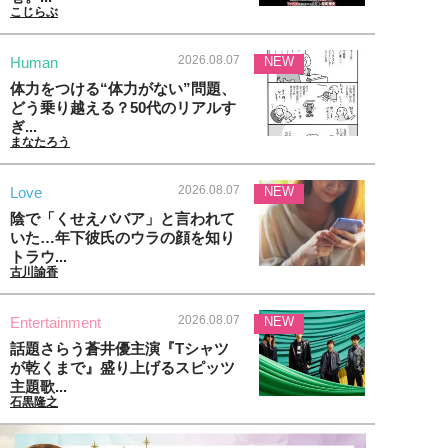
こじらぶ
2026.08.07
Human
NEW
体力をつける“体力がない”問題、
どう乗り越える？50代のリアルす
ぎ...
まなたろう
2026.08.07
Love
NEW
陰で「くせえババア」と言われて
いた…年下彼氏のウラの顔を知り
トラウ...
古川諭香
2026.08.07
Entertainment
NEW
話題さらう蒼井優主演『Tシャツ
が乾くまで』盛り上げるスピッツ
主題歌...
石黒隆之