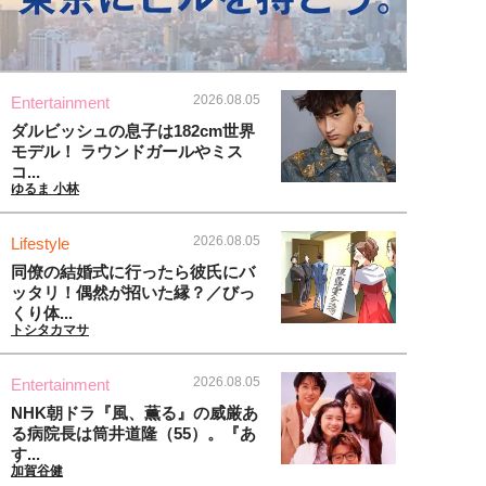
2026.08.05
Entertainment
ダルビッシュの息子は182cm世界
モデル！ ラウンドガールやミス
コ...
ゆるま 小林
2026.08.05
Lifestyle
同僚の結婚式に行ったら彼氏にバ
ッタリ！偶然が招いた縁？／びっ
くり体...
トシタカマサ
2026.08.05
Entertainment
NHK朝ドラ『風、薫る』の威厳あ
る病院長は筒井道隆（55）。『あ
す...
加賀谷健