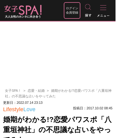
ログイン
会員登録
大人女性のホンネに向き合う
女子SPA！
恋愛・結婚
婚期がわかる!?恋愛パワスポ「八重垣神
社」の不思議な占いをやってみた
更新日：2022.07.14 23:13
Lifestyle
Love
投稿日：2017.10.02 08:45
婚期がわかる!?恋愛パワスポ「八
重垣神社」の不思議な占いをやっ