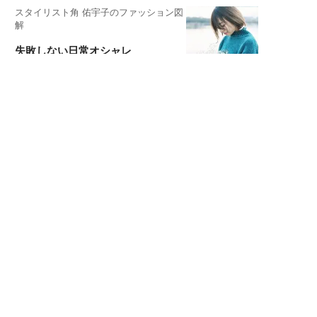
スタイリスト角 佑宇子のファッション図
解
失敗しない日常オシャレ
元『渡鬼』子役・宇野なおみの
話そ、お茶しよっ元気出そ
宇垣美里が映画への想いを綴る
宇垣美里の沼落ちシネマ
松本穂香が映画愛を語ります
銀幕ロンリーガール