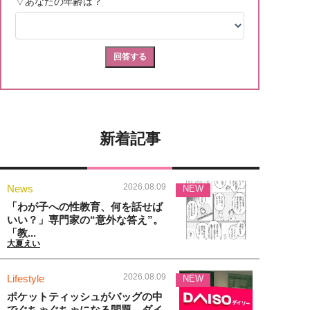
新着記事
2026.08.09
News
NEW
「わが子への性教育、何を話せば
いい？」専門家の“意外な答え”。
「教...
大夏えい
2026.08.09
Lifestyle
NEW
ポケットティッシュがバッグの中
でぐちゃぐちゃになる問題→ダイ