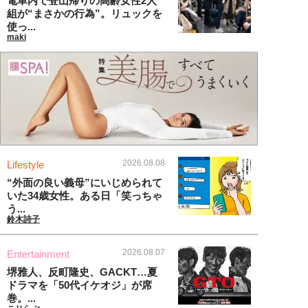
電車内で登山帰りの高齢女性2人
組が“まさかの行為”。リュックを
使っ...
maki
2026.08.08
Lifestyle
“外面の良い義母”にいじめられて
いた34歳女性。ある日「笑っちゃ
う...
鈴木詩子
2026.08.07
Entertainment
堺雅人、反町隆史、GACKT…夏
ドラマを「50代イケオジ」が席
巻。...