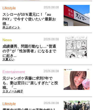
2026.08.08
Lifestyle
スシローが10％還元に！「au
PAY」で今すぐ使いたい“最新お
得...
井上ポイント
2026.08.08
News
成績優秀、問題行動なし…“普通
の子”が「性加害者」になるまで
に起き...
大夏えい
2026.08.08
Entertainment
元ジャンポケ斉藤に求刑7年で
も、妻は翌日に“楽しすぎた“と投
稿。「...
エタノール純子
2026.08.08
Lifestyle