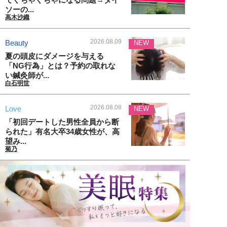
ソーの...
高木沙織
2026.08.09
Beauty
NEW
夏の頭皮にダメージを与える
「NG行為」とは？予約の取れな
い鍼灸師が...
白石明世
2026.08.08
Love
NEW
「初回デートした男性全員から断
られた」有名大卒34歳女性が、高
望み...
菊乃