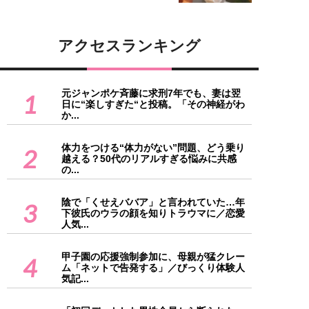
アクセスランキング
元ジャンポケ斉藤に求刑7年でも、妻は翌
1
日に“楽しすぎた“と投稿。「その神経がわ
か...
体力をつける“体力がない”問題、どう乗り
2
越える？50代のリアルすぎる悩みに共感
の...
陰で「くせえババア」と言われていた…年
3
下彼氏のウラの顔を知りトラウマに／恋愛
人気...
甲子園の応援強制参加に、母親が猛クレー
4
ム「ネットで告発する」／びっくり体験人
気記...