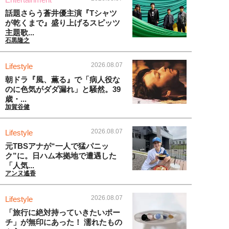
話題さらう蒼井優主演『Tシャツ
が乾くまで』盛り上げるスピッツ
主題歌...
石黒隆之
2026.08.07
Lifestyle
朝ドラ『風、薫る』で「病人役な
のに色気がダダ漏れ」と騒然。39
歳・...
加賀谷健
2026.08.07
Lifestyle
元TBSアナが“一人で猛パニッ
ク”に。日ハム本拠地で遭遇した
「人気...
アンヌ遙香
2026.08.07
Lifestyle
「旅行に絶対持っていきたいポー
チ」が無印にあった！ 濡れたもの