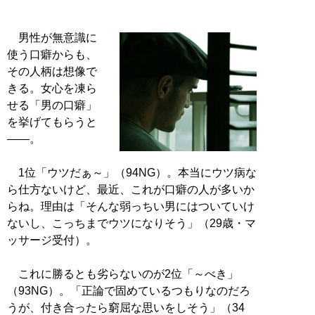
男性が無意識に
使う口癖からも、
その人柄は想像で
きる。女心を凍ら
せる「男の口癖」
を挙げてもらうと
――。
1位「ウツだぁ～」（94NG）。本当にウツ病な
ら仕方ないけど、最近、これが口癖の人が多いか
らね。理由は「そんな弱っちい男にはついていけ
ないし、こっちまでウツになりそう」（29歳・マ
ッサージ受付）。
これに勝るとも劣らないのが2位「～べき」
（93NG）。「正論で固めているつもりなのだろ
うが、付き合ったら窮屈な思いをしそう」（34