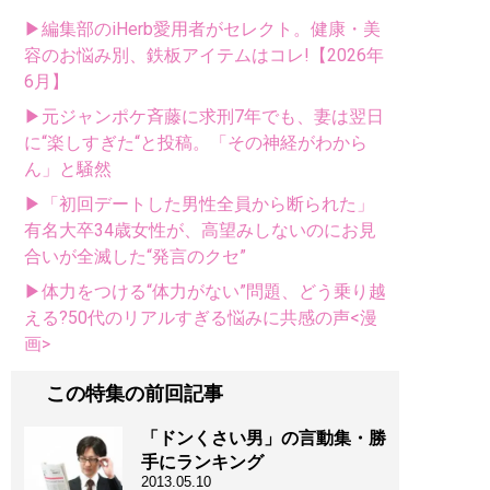
▶編集部のiHerb愛用者がセレクト。健康・美
容のお悩み別、鉄板アイテムはコレ!【2026年
6月】
▶元ジャンポケ斉藤に求刑7年でも、妻は翌日
に“楽しすぎた“と投稿。「その神経がわから
ん」と騒然
▶「初回デートした男性全員から断られた」
有名大卒34歳女性が、高望みしないのにお見
合いが全滅した“発言のクセ”
▶体力をつける“体力がない”問題、どう乗り越
える?50代のリアルすぎる悩みに共感の声<漫
画>
この特集の前回記事
「ドンくさい男」の言動集・勝
手にランキング
2013.05.10