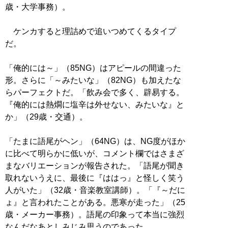
歳・大学事務）。
ケンカすると理詰めで追いつめてくるタイプ
だ。
「俺的には～」（85NG）はアピールの間違った
形。さらに「～みたいな」（82NG）も加えたな
らパーフェクトだ。「飲み会で多く、辟易する。
『俺的には熱燗に塩辛は外せない、みたいな』と
か」（29歳・交通）。
「たまに語尾がヘン」（64NG）は、NG度がほか
に比べて明らかに低いが、コメント欄ではさまざ
まなバリエーションが報告された。「語尾が聞き
取れないうえに、最後に『ははっ』と怪しく笑う
人がいた」（32歳・音楽教室講師）。「『～だに
ょ』と言われたことがある。悪寒が走った」（25
歳・メーカー事務）。語尾の印象って本当に強烈
なんだなあとしみじみ思うのであった。