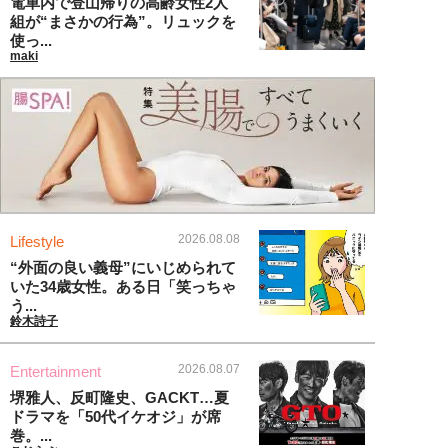
電車内で登山帰りの高齢女性2人
組が“まさかの行為”。リュックを
使っ...
maki
2026.08.08
Lifestyle
“外面の良い義母”にいじめられて
いた34歳女性。ある日「笑っちゃ
う...
鈴木詩子
2026.08.07
Entertainment
堺雅人、反町隆史、GACKT…夏
ドラマを「50代イケオジ」が席
巻。...