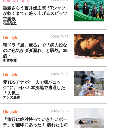
Entertainment
話題さらう蒼井優主演『Tシャツ
が乾くまで』盛り上げるスピッツ
主題歌...
石黒隆之
2026.08.07
Lifestyle
朝ドラ『風、薫る』で「病人役な
のに色気がダダ漏れ」と騒然。39
歳・...
加賀谷健
2026.08.07
Lifestyle
元TBSアナが“一人で猛パニッ
ク”に。日ハム本拠地で遭遇した
「人気...
アンヌ遙香
2026.08.07
Lifestyle
「旅行に絶対持っていきたいポー
チ」が無印にあった！ 濡れたもの