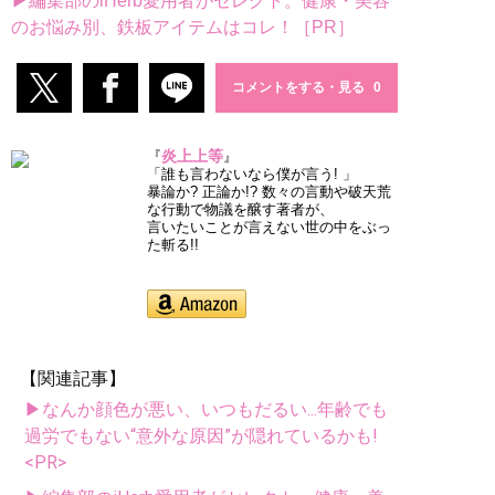
▶編集部のiHerb愛用者がセレクト。健康・美容
のお悩み別、鉄板アイテムはコレ！［PR］
コメントをする・見る
炎上上等
『
』
「誰も言わないなら僕が言う! 」
暴論か? 正論か!? 数々の言動や破天荒
な行動で物議を醸す著者が、
言いたいことが言えない世の中をぶっ
た斬る!!
【関連記事】
▶なんか顔色が悪い、いつもだるい...年齢でも
過労でもない“意外な原因”が隠れているかも!
<PR>