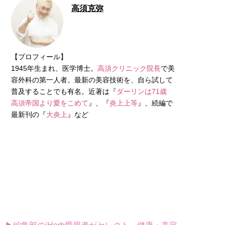
高須克弥
【プロフィール】
1945年生まれ、医学博士。
高須クリニック院長
で美
容外科の第一人者。最新の美容技術を、自ら試して
普及することでも有名。近著は『
ダーリンは71歳
高須帝国より愛をこめて
』、『
炎上上等
』、続編で
最新刊の『
大炎上
』など