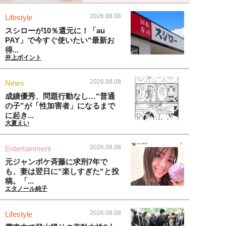
2026.08.08
Lifestyle
スシローが10％還元に！「au
PAY」で今すぐ使いたい“最新お
得...
井上ポイント
2026.08.08
News
成績優秀、問題行動なし…“普通
の子”が「性加害者」になるまで
に起き...
大夏えい
2026.08.08
Entertainment
元ジャンポケ斉藤に求刑7年で
も、妻は翌日に“楽しすぎた“と投
稿。「...
エタノール純子
2026.08.08
Lifestyle