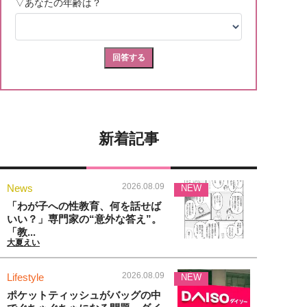
新着記事
2026.08.09
News
NEW
「わが子への性教育、何を話せば
いい？」専門家の“意外な答え”。
「教...
大夏えい
2026.08.09
Lifestyle
NEW
ポケットティッシュがバッグの中