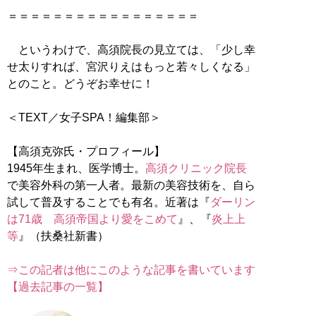
＝＝＝＝＝＝＝＝＝＝＝＝＝＝＝＝＝
というわけで、高須院長の見立ては、「少し幸
せ太りすれば、宮沢りえはもっと若々しくなる」
とのこと。どうぞお幸せに！
＜TEXT／女子SPA！編集部＞
【高須克弥氏・プロフィール】
1945年生まれ、医学博士。
高須クリニック院長
で美容外科の第一人者。最新の美容技術を、自ら
試して普及することでも有名。近著は『
ダーリン
は71歳 高須帝国より愛をこめて
』、『
炎上上
等
』（扶桑社新書）
⇒この記者は他にこのような記事を書いています
【過去記事の一覧】