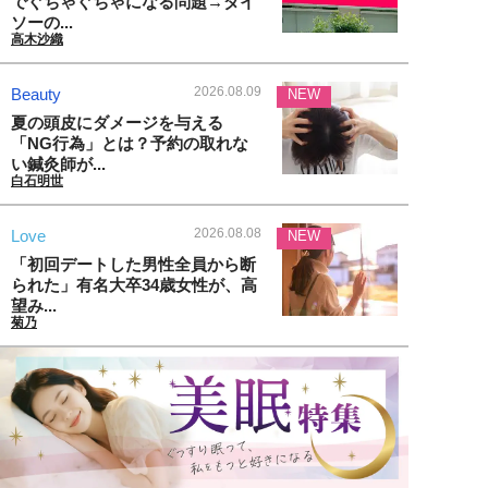
でぐちゃぐちゃになる問題→ダイ
ソーの...
高木沙織
2026.08.09
Beauty
NEW
夏の頭皮にダメージを与える
「NG行為」とは？予約の取れな
い鍼灸師が...
白石明世
2026.08.08
Love
NEW
「初回デートした男性全員から断
られた」有名大卒34歳女性が、高
望み...
菊乃