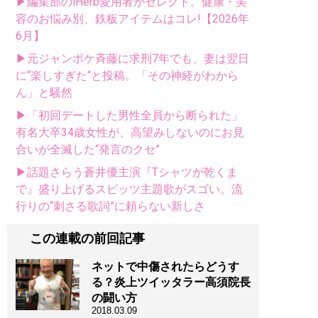
▶編集部のiHerb愛用者がセレクト。健康・美
容のお悩み別、鉄板アイテムはコレ!【2026年
6月】
▶元ジャンポケ斉藤に求刑7年でも、妻は翌日
に“楽しすぎた“と投稿。「その神経がわから
ん」と騒然
▶「初回デートした男性全員から断られた」
有名大卒34歳女性が、高望みしないのにお見
合いが全滅した“発言のクセ”
▶話題さらう蒼井優主演『Tシャツが乾くま
で』盛り上げるスピッツ主題歌がスゴい。流
行りの“刺さる歌詞”に頼らない新しさ
この連載の前回記事
ネットで中傷されたらどうす
る？炎上ツイッタラー高須院長
の闘い方
2018.03.09