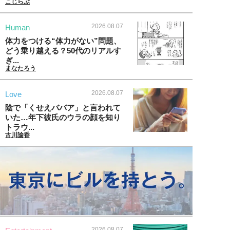
こじらぶ
2026.08.07
Human
体力をつける“体力がない”問題、
どう乗り越える？50代のリアルす
ぎ...
まなたろう
2026.08.07
Love
陰で「くせえババア」と言われて
いた…年下彼氏のウラの顔を知り
トラウ...
古川諭香
2026.08.07