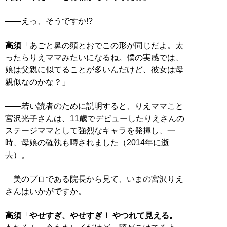
――えっ、そうですか!?
高須
「あごと鼻の頭とおでこの形が同じだよ。太
ったらりえママみたいになるね。僕の実感では、
娘は父親に似てることが多いんだけど、彼女は母
親似なのかな？」
――若い読者のために説明すると、りえママこと
宮沢光子さんは、11歳でデビューしたりえさんの
ステージママとして強烈なキャラを発揮し、一
時、母娘の確執も噂されました（2014年に逝
去）。
美のプロである院長から見て、いまの宮沢りえ
さんはいかがですか。
高須
「
やせすぎ、やせすぎ！ やつれて見える。