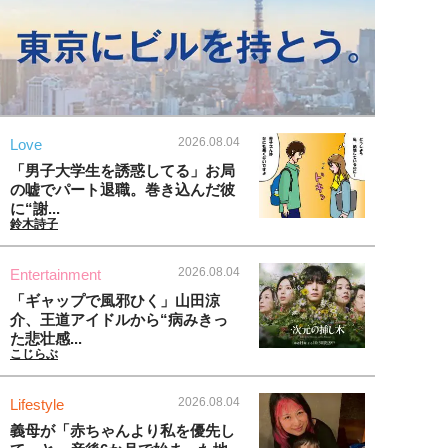
2026.08.04
Love
「男子大学生を誘惑してる」お局
の嘘でパート退職。巻き込んだ彼
に“謝...
鈴木詩子
2026.08.04
Entertainment
「ギャップで風邪ひく」山田涼
介、王道アイドルから“病みきっ
た悲壮感...
こじらぶ
2026.08.04
Lifestyle
義母が「赤ちゃんより私を優先し