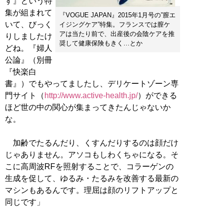
す』という特
集が組まれて
『VOGUE JAPAN』2015年1月号の”膣エ
いて、びっく
イジングケア”特集。フランスでは膣ケ
アは当たり前で、出産後の会陰ケアを推
りしましたけ
奨して健康保険もきく…とか
どね。『婦人
公論』（別冊
『快楽白
書』）でもやってましたし、デリケートゾーン専
門サイト（
http://www.active-health.jp/
）ができる
ほど世の中の関心が集まってきたんじゃないか
な。
加齢でたるんだり、くすんだりするのは顔だけ
じゃありません。アソコもしわくちゃになる。そ
こに高周波RFを照射することで、コラーゲンの
生成を促して、ゆるみ・たるみを改善する最新の
マシンもあるんです。理屈は顔のリフトアップと
同じです」