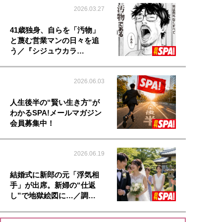
2026.03.27
41歳独身、自らを「汚物」
と蔑む営業マンの日々を追
う／『シジュウカラ…
2026.06.03
人生後半の“賢い生き方”が
わかるSPA!メールマガジン
会員募集中！
2026.06.19
結婚式に新郎の元「浮気相
手」が出席。新婦の“仕返
し”で地獄絵図に…／調…