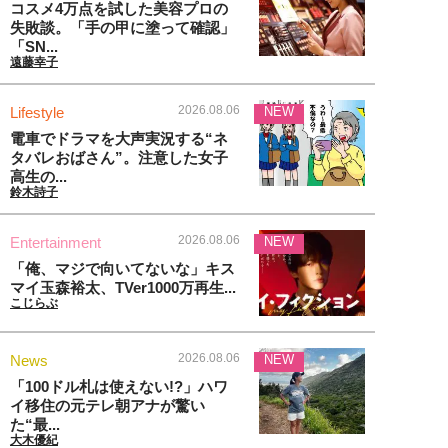
コスメ4万点を試した美容プロの
失敗談。「手の甲に塗って確認」
「SN...
遠藤幸子
2026.08.06
Lifestyle
NEW
電車でドラマを大声実況する“ネ
タバレおばさん”。注意した女子
高生の...
鈴木詩子
2026.08.06
Entertainment
NEW
「俺、マジで向いてないな」キス
マイ玉森裕太、TVer1000万再生...
こじらぶ
2026.08.06
News
NEW
「100ドル札は使えない!?」ハワ
イ移住の元テレ朝アナが驚い
た“最...
大木優紀