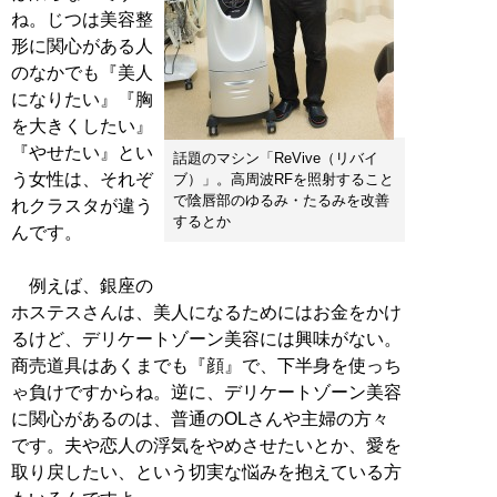
ね。じつは美容整
形に関心がある人
のなかでも『美人
になりたい』『胸
を大きくしたい』
『やせたい』とい
話題のマシン「ReVive（リバイ
う女性は、それぞ
ブ）」。高周波RFを照射すること
で陰唇部のゆるみ・たるみを改善
れクラスタが違う
するとか
んです。
例えば、銀座の
ホステスさんは、美人になるためにはお金をかけ
るけど、デリケートゾーン美容には興味がない。
商売道具はあくまでも『顔』で、下半身を使っち
ゃ負けですからね。逆に、デリケートゾーン美容
に関心があるのは、普通のOLさんや主婦の方々
です。夫や恋人の浮気をやめさせたいとか、愛を
取り戻したい、という切実な悩みを抱えている方