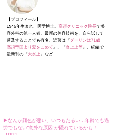
【プロフィール】
1945年生まれ、医学博士。
高須クリニック院長
で美
容外科の第一人者。最新の美容技術を、自ら試して
普及することでも有名。近著は『
ダーリンは71歳
高須帝国より愛をこめて
』、『
炎上上等
』、続編で
最新刊の『
大炎上
』など
▶なんか顔色が悪い、いつもだるい…年齢でも過
労でもない“意外な原因”が隠れているかも！
［PR］