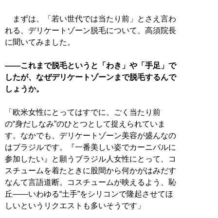
まずは、「若い世代では当たり前」とさえ言わ
れる、デリケートゾーン脱毛について、高須院長
に聞いてみました。
――これまで脱毛というと「わき」や「手足」で
したが、なぜデリケートゾーンまで脱毛するんで
しょうか。
「欧米女性にとってはすでに、ごく当たり前
の“身だしなみ”のひとつとして捉えられていま
す。なかでも、デリケートゾーン美容が盛んなの
はブラジルです。『一番美しい姿でカーニバルに
参加したい』と願うブラジル人女性にとって、コ
スチュームを着たときに股間から何かがはみだす
なんて言語道断。コスチュームが映えるよう、恥
丘――いわゆる“土手”をシリコンで隆起させてほ
しいというリクエストも多いそうです」