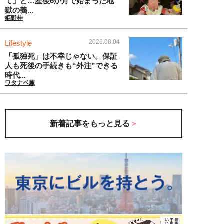
て」と…産後6か月で始まった地
獄の義...
姫野桂
2026.08.04
Lifestyle
「孤独死」は不幸じゃない。保証
人も死後の手続きも“外注”できる
時代...
ワタナベ薫
新着記事をもっと見る