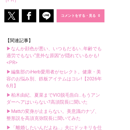
コメントをする・見る
【関連記事】
▶なんか顔色が悪い、いつもだるい...年齢でも
過労でもない“意外な原因”が隠れているかも!
<PR>
▶編集部のiHerb愛用者がセレクト。健康・美
容のお悩み別、鉄板アイテムはコレ!【2026年
6月】
▶柏木由紀、夏菜までVIO脱毛告白...もうアン
ダーヘアはいらない?高須院長に聞いた
▶Mattの変身が止まらない。美意識のナゾ、
整形説を高須克弥院長に聞いてみた
▶「離婚したいんだよね...」夫にドッキリを仕