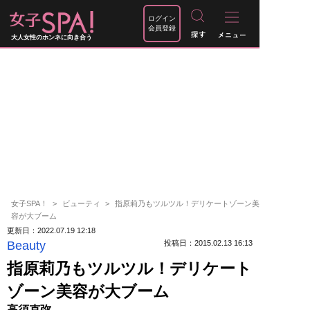
ログイン
会員登録
大人女性のホンネに向き合う
女子SPA！
ビューティ
指原莉乃もツルツル！デリケートゾーン美
容が大ブーム
更新日：2022.07.19 12:18
Beauty
投稿日：2015.02.13 16:13
指原莉乃もツルツル！デリケート
ゾーン美容が大ブーム
高須克弥