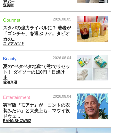
製お...
森美樹
2026.08.05
Gourmet
スタバの強力ライバルに？ 若者が
「ゴンチャ」を選ぶワケ。タピオ
カの...
スギアカツキ
2026.08.04
Beauty
夏の“ベタベタ地獄”が秒でリセッ
ト！ ダイソーの110円「日焼け
止...
佐治真澄
2026.08.04
Entertainment
実写版『モアナ』が「コントの衣
装みたい」と大炎上も…マウイ役
ドウェ...
BANG SHOWBIZ