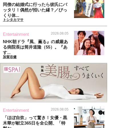
同僚の結婚式に行ったら彼氏にバ
ッタリ！偶然が招いた縁？／びっ
くり体...
トシタカマサ
2026.08.05
Entertainment
NHK朝ドラ『風、薫る』の威厳あ
る病院長は筒井道隆（55）。『あ
す...
加賀谷健
2026.08.05
Entertainment
「ほぼ自炊」って驚き！女優・黒
木華が献立365日を全公開、「特