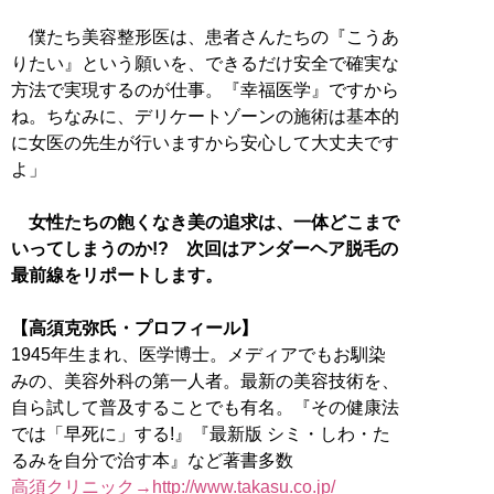
僕たち美容整形医は、患者さんたちの『こうあ
りたい』という願いを、できるだけ安全で確実な
方法で実現するのが仕事。『幸福医学』ですから
ね。ちなみに、デリケートゾーンの施術は基本的
に女医の先生が行いますから安心して大丈夫です
よ」
女性たちの飽くなき美の追求は、一体どこまで
いってしまうのか!? 次回はアンダーヘア脱毛の
最前線をリポートします。
【高須克弥氏・プロフィール】
1945年生まれ、医学博士。メディアでもお馴染
みの、美容外科の第一人者。最新の美容技術を、
自ら試して普及することでも有名。『その健康法
では「早死に」する!』『最新版 シミ・しわ・た
高須クリニック→http://www.takasu.co.jp/