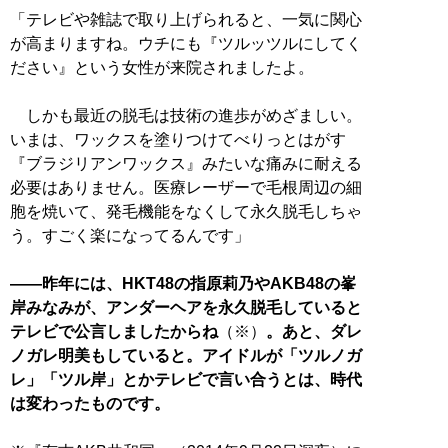
「テレビや雑誌で取り上げられると、一気に関心
が高まりますね。ウチにも『ツルッツルにしてく
ださい』という女性が来院されましたよ。
しかも最近の脱毛は技術の進歩がめざましい。
いまは、ワックスを塗りつけてべりっとはがす
『ブラジリアンワックス』みたいな痛みに耐える
必要はありません。医療レーザーで毛根周辺の細
胞を焼いて、発毛機能をなくして永久脱毛しちゃ
う。すごく楽になってるんです」
――昨年には、HKT48の指原莉乃やAKB48の峯
岸みなみが、アンダーヘアを永久脱毛していると
テレビで公言しましたからね
（※）
。あと、ダレ
ノガレ明美もしていると。アイドルが「ツルノガ
レ」「ツル岸」とかテレビで言い合うとは、時代
は変わったものです。