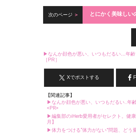
とにかく美味しい
次のページ
▶なんか顔色が悪い、いつもだるい…年齢
［PR］
Xでポストする
【関連記事】
▶なんか顔色が悪い、いつもだるい...年
<PR>
▶編集部のiHerb愛用者がセレクト。健
月】
▶体力をつける“体力がない”問題、どう