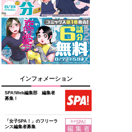
インフォメーション
SPA!Web編集部 編集者
募集！
「女子SPA！」のフリーラ
ンス編集者募集