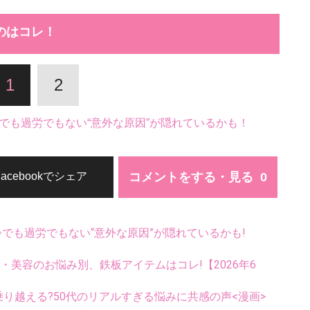
のはコレ！
1
2
でも過労でもない“意外な原因”が隠れているかも！
コメントをする・見る
Facebookでシェア
齢でも過労でもない“意外な原因”が隠れているかも!
康・美容のお悩み別、鉄板アイテムはコレ!【2026年6
乗り越える?50代のリアルすぎる悩みに共感の声<漫画>