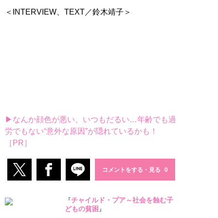
＜INTERVIEW、TEXT／鈴木靖子＞
▶なんか顔色が悪い、いつもだるい…年齢でも過
労でもない“意外な原因”が隠れているかも！
［PR］
コメントをする・見る
チャイルド・プア～社会を蝕む子
『
どもの貧困
』