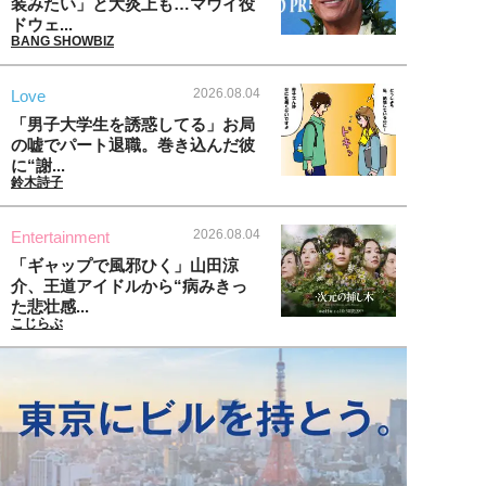
装みたい」と大炎上も…マウイ役
ドウェ...
BANG SHOWBIZ
2026.08.04
Love
「男子大学生を誘惑してる」お局
の嘘でパート退職。巻き込んだ彼
に“謝...
鈴木詩子
2026.08.04
Entertainment
「ギャップで風邪ひく」山田涼
介、王道アイドルから“病みきっ
た悲壮感...
こじらぶ