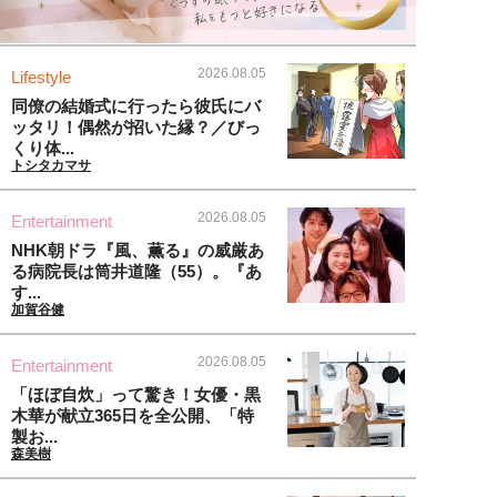
2026.08.05
Lifestyle
同僚の結婚式に行ったら彼氏にバ
ッタリ！偶然が招いた縁？／びっ
くり体...
トシタカマサ
2026.08.05
Entertainment
NHK朝ドラ『風、薫る』の威厳あ
る病院長は筒井道隆（55）。『あ
す...
加賀谷健
2026.08.05
Entertainment
「ほぼ自炊」って驚き！女優・黒
木華が献立365日を全公開、「特
製お...
森美樹