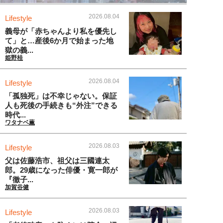
2026.08.04
Lifestyle
義母が「赤ちゃんより私を優先し
て」と…産後6か月で始まった地
獄の義...
姫野桂
2026.08.04
Lifestyle
「孤独死」は不幸じゃない。保証
人も死後の手続きも“外注”できる
時代...
ワタナベ薫
2026.08.03
Lifestyle
父は佐藤浩市、祖父は三國連太
郎。29歳になった俳優・寛一郎が
『徹子...
加賀谷健
2026.08.03
Lifestyle