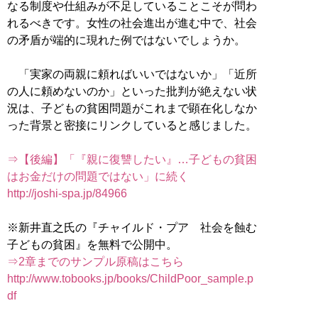
なる制度や仕組みが不足していることこそが問わ
れるべきです。女性の社会進出が進む中で、社会
の矛盾が端的に現れた例ではないでしょうか。
「実家の両親に頼ればいいではないか」「近所
の人に頼めないのか」といった批判が絶えない状
況は、子どもの貧困問題がこれまで顕在化しなか
った背景と密接にリンクしていると感じました。
⇒【後編】「『親に復讐したい』…子どもの貧困
はお金だけの問題ではない」に続く
http://joshi-spa.jp/84966
※新井直之氏の『チャイルド・プア 社会を蝕む
⇒2章までのサンプル原稿はこちら
http://www.tobooks.jp/books/ChildPoor_sample.p
df