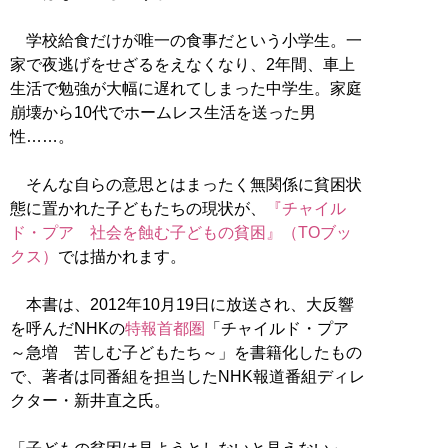
学校給食だけが唯一の食事だという小学生。一
家で夜逃げをせざるをえなくなり、2年間、車上
生活で勉強が大幅に遅れてしまった中学生。家庭
崩壊から10代でホームレス生活を送った男
性……。
そんな自らの意思とはまったく無関係に貧困状
態に置かれた子どもたちの現状が、
『チャイル
ド・プア 社会を蝕む子どもの貧困』（TOブッ
クス）
では描かれます。
本書は、2012年10月19日に放送され、大反響
を呼んだNHKの
特報首都圏
「チャイルド・プア
～急増 苦しむ子どもたち～」を書籍化したもの
で、著者は同番組を担当したNHK報道番組ディレ
クター・新井直之氏。