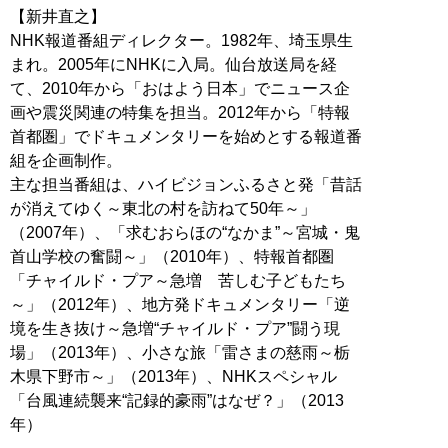
【新井直之】
NHK報道番組ディレクター。1982年、埼玉県生
まれ。2005年にNHKに入局。仙台放送局を経
て、2010年から「おはよう日本」でニュース企
画や震災関連の特集を担当。2012年から「特報
首都圏」でドキュメンタリーを始めとする報道番
組を企画制作。
主な担当番組は、ハイビジョンふるさと発「昔話
が消えてゆく～東北の村を訪ねて50年～」
（2007年）、「求むおらほの“なかま”～宮城・鬼
首山学校の奮闘～」（2010年）、特報首都圏
「チャイルド・プア～急増 苦しむ子どもたち
～」（2012年）、地方発ドキュメンタリー「逆
境を生き抜け～急増“チャイルド・プア”闘う現
場」（2013年）、小さな旅「雷さまの慈雨～栃
木県下野市～」（2013年）、NHKスペシャル
「台風連続襲来“記録的豪雨”はなぜ？」（2013
年）