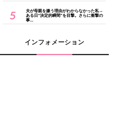
夫が母親を嫌う理由がわからなかった私→
5
ある日“決定的瞬間”を目撃。さらに衝撃の
事...
インフォメーション
SPA!Web編集部 編集者募集！
「女子SPA！」のフリーランス編
集者募集