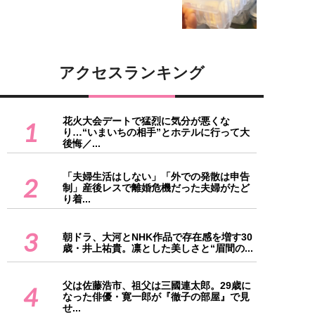
アクセスランキング
花火大会デートで猛烈に気分が悪くな
1
り…“いまいちの相手”とホテルに行って大
後悔／...
「夫婦生活はしない」「外での発散は申告
2
制」産後レスで離婚危機だった夫婦がたど
り着...
3
朝ドラ、大河とNHK作品で存在感を増す30
歳・井上祐貴。凛とした美しさと“眉間の...
父は佐藤浩市、祖父は三國連太郎。29歳に
4
なった俳優・寛一郎が『徹子の部屋』で見
せ...