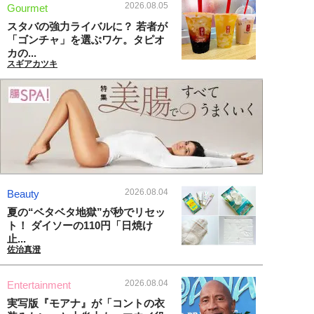
2026.08.05
Gourmet
スタバの強力ライバルに？ 若者が
「ゴンチャ」を選ぶワケ。タピオ
カの...
スギアカツキ
2026.08.04
Beauty
夏の“ベタベタ地獄”が秒でリセッ
ト！ ダイソーの110円「日焼け
止...
佐治真澄
2026.08.04
Entertainment
実写版『モアナ』が「コントの衣