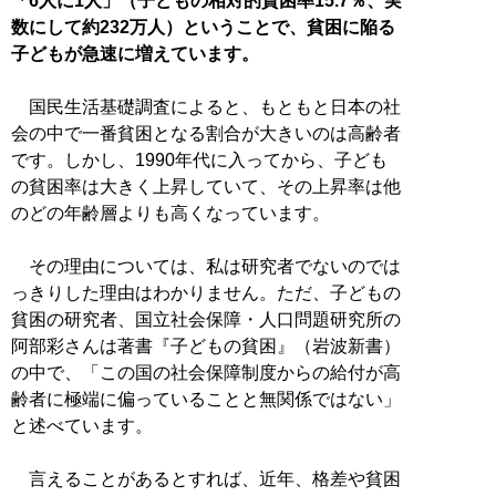
「6人に1人」（子どもの相対的貧困率15.7％、実
数にして約232万人）ということで、貧困に陥る
子どもが急速に増えています。
国民生活基礎調査によると、もともと日本の社
会の中で一番貧困となる割合が大きいのは高齢者
です。しかし、1990年代に入ってから、子ども
の貧困率は大きく上昇していて、その上昇率は他
のどの年齢層よりも高くなっています。
その理由については、私は研究者でないのでは
っきりした理由はわかりません。ただ、子どもの
貧困の研究者、国立社会保障・人口問題研究所の
阿部彩さんは著書『子どもの貧困』（岩波新書）
の中で、「この国の社会保障制度からの給付が高
齢者に極端に偏っていることと無関係ではない」
と述べています。
言えることがあるとすれば、近年、格差や貧困