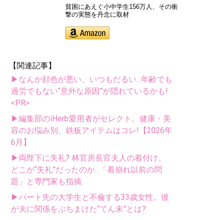
貧困にあえぐ小中学生156万人、その衝
撃の実態を丹念に取材
【関連記事】
▶なんか顔色が悪い、いつもだるい...年齢でも
過労でもない“意外な原因”が隠れているかも!
<PR>
▶編集部のiHerb愛用者がセレクト。健康・美
容のお悩み別、鉄板アイテムはコレ!【2026年
6月】
▶両陛下に失礼? 林官房長官夫人の着付け、
どこが“失礼”だったのか...「着崩れ以前の問
題」と専門家も指摘
▶パート先の大学生と不倫する33歳女性。彼
が夫に関係をぶちまけた“てん末”とは?