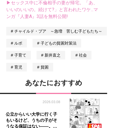
▶セックス中に不倫相手の妻が帰宅。「あ、
いいのいいの。続けて?」と言われたワケ...マ
ンガ『人妻A』3話を無料公開!
チャイルド・プア ～急増 苦しむ子どもたち～
ルポ
子どもの貧困対策法
子育て
新井直之
社会
育児
貧困
あなたにおすすめ
2026.03.08
公立からいい大学に行く子
もいるけど、うちの子がそ
うなる保証はない――。…