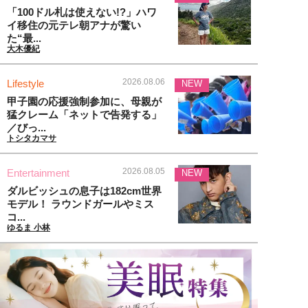
「100ドル札は使えない!?」ハワ
イ移住の元テレ朝アナが驚い
た“最...
大木優紀
2026.08.06
Lifestyle
NEW
甲子園の応援強制参加に、母親が
猛クレーム「ネットで告発する」
／びっ...
トシタカマサ
2026.08.05
Entertainment
NEW
ダルビッシュの息子は182cm世界
モデル！ ラウンドガールやミス
コ...
ゆるま 小林