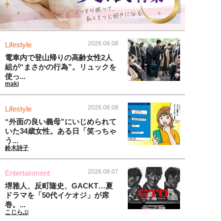
2026.08.08
Lifestyle
電車内で登山帰りの高齢女性2人
組が“まさかの行為”。リュックを
使っ...
maki
2026.08.08
Lifestyle
“外面の良い義母”にいじめられて
いた34歳女性。ある日「笑っちゃ
う...
鈴木詩子
2026.08.07
Entertainment
堺雅人、反町隆史、GACKT…夏
ドラマを「50代イケオジ」が席
巻。...
こじらぶ