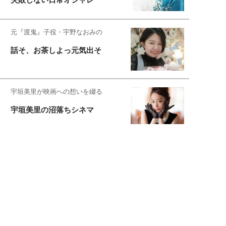
元『渡鬼』子役・宇野なおみの
話そ、お茶しよっ元気出そ
宇垣美里が映画への想いを綴る
宇垣美里の沼落ちシネマ
松本穂香が映画愛を語ります
銀幕ロンリーガール
猫バカライターがおくる