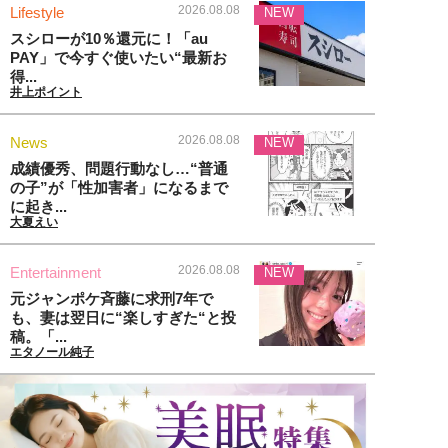
2026.08.08
Lifestyle
NEW
スシローが10％還元に！「au
PAY」で今すぐ使いたい“最新お
得...
井上ポイント
2026.08.08
News
NEW
成績優秀、問題行動なし…“普通
の子”が「性加害者」になるまで
に起き...
大夏えい
2026.08.08
Entertainment
NEW
元ジャンポケ斉藤に求刑7年で
も、妻は翌日に“楽しすぎた“と投
稿。「...
エタノール純子