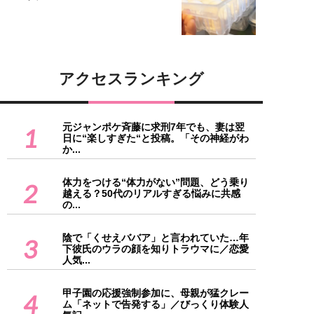
アクセスランキング
元ジャンポケ斉藤に求刑7年でも、妻は翌
1
日に“楽しすぎた“と投稿。「その神経がわ
か...
体力をつける“体力がない”問題、どう乗り
2
越える？50代のリアルすぎる悩みに共感
の...
陰で「くせえババア」と言われていた…年
3
下彼氏のウラの顔を知りトラウマに／恋愛
人気...
甲子園の応援強制参加に、母親が猛クレー
4
ム「ネットで告発する」／びっくり体験人