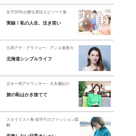
女子SPA!が贈る実話エピソード集
実録！私の人生、泣き笑い
元局アナ・アラフォー、アンヌ遙香の
北海道シンプルライフ
元キー局アナウンサー・大木優紀の
旅の恥はかき捨てて
スタイリスト角 佑宇子のファッション図
解
失敗しない日常オシャレ