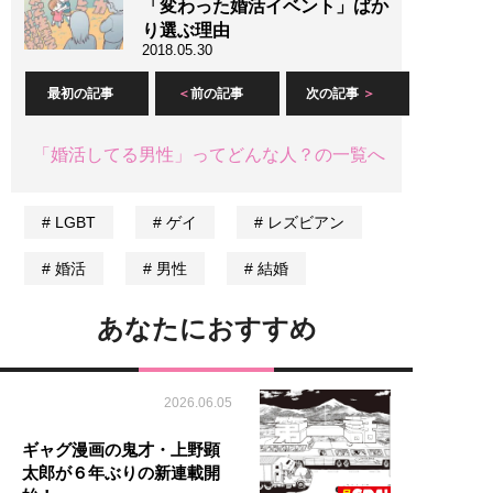
「変わった婚活イベント」ばか
り選ぶ理由
2018.05.30
最初の記事
前の記事
次の記事
「婚活してる男性」ってどんな人？の一覧へ
LGBT
ゲイ
レズビアン
婚活
男性
結婚
あなたにおすすめ
2026.06.05
ギャグ漫画の鬼才・上野顕
太郎が６年ぶりの新連載開