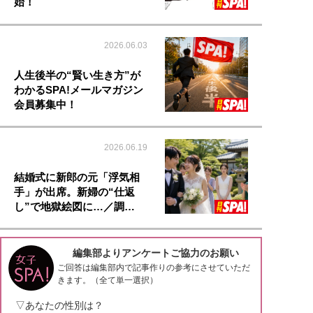
始！
2026.06.03
人生後半の“賢い生き方”が
わかるSPA!メールマガジン
会員募集中！
2026.06.19
結婚式に新郎の元「浮気相
手」が出席。新婦の“仕返
し”で地獄絵図に…／調…