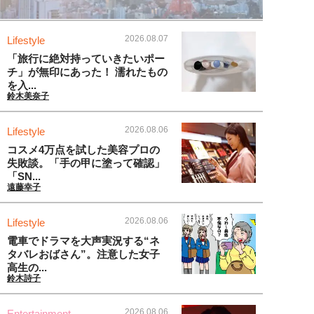
2026.08.07
Lifestyle
「旅行に絶対持っていきたいポー
チ」が無印にあった！ 濡れたもの
を入...
鈴木美奈子
2026.08.06
Lifestyle
コスメ4万点を試した美容プロの
失敗談。「手の甲に塗って確認」
「SN...
遠藤幸子
2026.08.06
Lifestyle
電車でドラマを大声実況する“ネ
タバレおばさん”。注意した女子
高生の...
鈴木詩子
2026.08.06
Entertainment