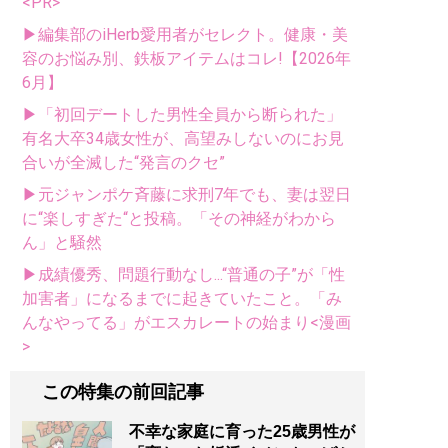
<PR>
▶編集部のiHerb愛用者がセレクト。健康・美
容のお悩み別、鉄板アイテムはコレ!【2026年
6月】
▶「初回デートした男性全員から断られた」
有名大卒34歳女性が、高望みしないのにお見
合いが全滅した“発言のクセ”
▶元ジャンポケ斉藤に求刑7年でも、妻は翌日
に“楽しすぎた“と投稿。「その神経がわから
ん」と騒然
▶成績優秀、問題行動なし...“普通の子”が「性
加害者」になるまでに起きていたこと。「み
んなやってる」がエスカレートの始まり<漫画
>
この特集の前回記事
不幸な家庭に育った25歳男性が