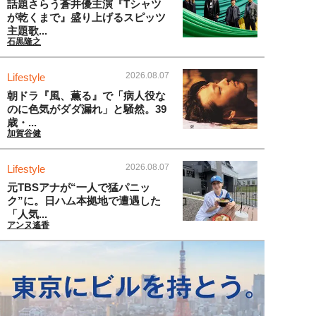
話題さらう蒼井優主演『Tシャツ
が乾くまで』盛り上げるスピッツ
主題歌...
石黒隆之
2026.08.07
Lifestyle
朝ドラ『風、薫る』で「病人役な
のに色気がダダ漏れ」と騒然。39
歳・...
加賀谷健
2026.08.07
Lifestyle
元TBSアナが“一人で猛パニッ
ク”に。日ハム本拠地で遭遇した
「人気...
アンヌ遙香