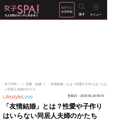
ログイン
会員登録
大人女性のホンネに向き合う
女子SPA！
恋愛・結婚
「友情結婚」とは？性愛や子作りはいらな
い同居人夫婦のかたち
Lifestyle
Love
投稿日：2018.06.19 08:47
「友情結婚」とは？性愛や子作り
はいらない同居人夫婦のかたち