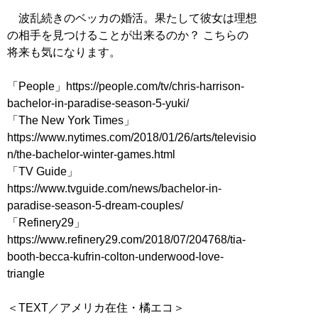
波乱続きのベッカの婚活。果たして彼女は理想
の相手を見つけることが出来るのか？ こちらの
将来も気になります。
「People」https://people.com/tv/chris-harrison-
bachelor-in-paradise-season-5-yuki/
「The New York Times」
https://www.nytimes.com/2018/01/26/arts/televisio
n/the-bachelor-winter-games.html
「TV Guide」
https://www.tvguide.com/news/bachelor-in-
paradise-season-5-dream-couples/
「Refinery29」
https://www.refinery29.com/2018/07/204768/tia-
booth-becca-kufrin-colton-underwood-love-
triangle