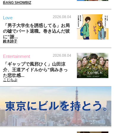
BANG SHOWBIZ
2026.08.04
Love
「男子大学生を誘惑してる」お局
の嘘でパート退職。巻き込んだ彼
に“謝...
鈴木詩子
2026.08.04
Entertainment
「ギャップで風邪ひく」山田涼
介、王道アイドルから“病みきっ
た悲壮感...
こじらぶ