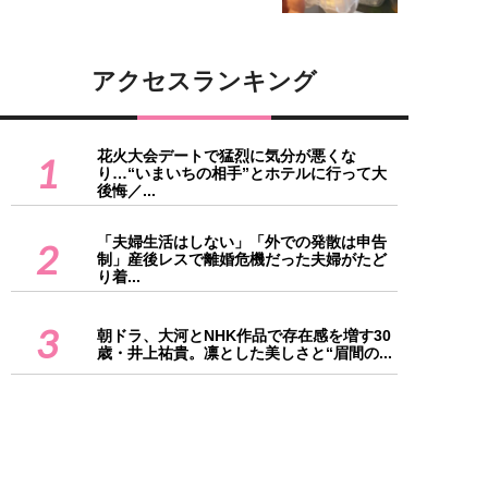
アクセスランキング
花火大会デートで猛烈に気分が悪くな
1
り…“いまいちの相手”とホテルに行って大
後悔／...
「夫婦生活はしない」「外での発散は申告
2
制」産後レスで離婚危機だった夫婦がたど
り着...
3
朝ドラ、大河とNHK作品で存在感を増す30
歳・井上祐貴。凛とした美しさと“眉間の...
父は佐藤浩市、祖父は三國連太郎。29歳に
4
なった俳優・寛一郎が『徹子の部屋』で見
せ...