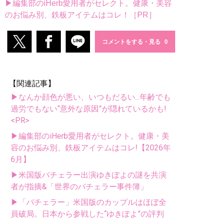
▶編集部のiHerb愛用者がセレクト。健康・美容
のお悩み別、鉄板アイテムはコレ！［PR］
コメントをする・見る
【関連記事】
▶なんか顔色が悪い、いつもだるい...年齢でも
過労でもない“意外な原因”が隠れているかも!
<PR>
▶編集部のiHerb愛用者がセレクト。健康・美
容のお悩み別、鉄板アイテムはコレ!【2026年
6月】
▶米国版バチェラー出演ゆきぽよの謎を共演
者が指摘&「世界のバチェラー事件簿」
▶「バチェラー」米国版のカップルはほぼ全
員破局。日本から参戦した“ゆきぽよ”の評判