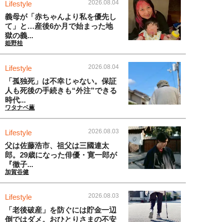
2026.08.04
Lifestyle
義母が「赤ちゃんより私を優先し
て」と…産後6か月で始まった地
獄の義...
姫野桂
2026.08.04
Lifestyle
「孤独死」は不幸じゃない。保証
人も死後の手続きも“外注”できる
時代...
ワタナベ薫
2026.08.03
Lifestyle
父は佐藤浩市、祖父は三國連太
郎。29歳になった俳優・寛一郎が
『徹子...
加賀谷健
2026.08.03
Lifestyle
「老後破産」を防ぐには貯金一辺
倒ではダメ。おひとりさまの不安