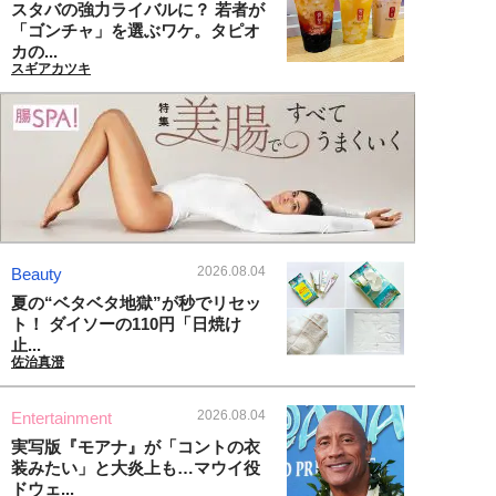
スタバの強力ライバルに？ 若者が
「ゴンチャ」を選ぶワケ。タピオ
カの...
スギアカツキ
2026.08.04
Beauty
夏の“ベタベタ地獄”が秒でリセッ
ト！ ダイソーの110円「日焼け
止...
佐治真澄
2026.08.04
Entertainment
実写版『モアナ』が「コントの衣
装みたい」と大炎上も…マウイ役
ドウェ...