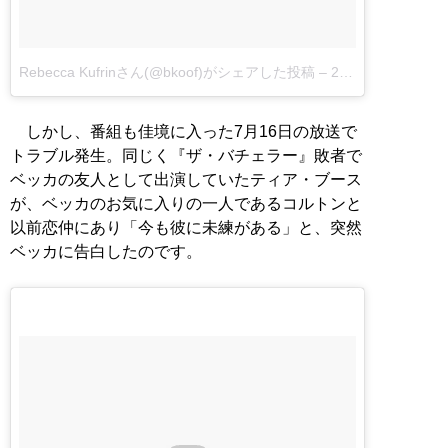
Rebecca Kufrinさん(@bkoof)がシェアした投稿
–
2018年 5月月28日午後5時48分PDT
しかし、番組も佳境に入った7月16日の放送で
トラブル発生。同じく『ザ・バチェラー』敗者で
ベッカの友人として出演していたティア・ブース
が、ベッカのお気に入りの一人であるコルトンと
以前恋仲にあり「今も彼に未練がある」と、突然
ベッカに告白したのです。