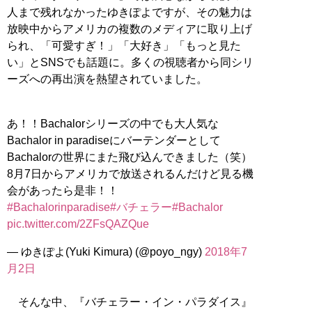
人まで残れなかったゆきぽよですが、その魅力は
放映中からアメリカの複数のメディアに取り上げ
られ、「可愛すぎ！」「大好き」「もっと見た
い」とSNSでも話題に。多くの視聴者から同シリ
ーズへの再出演を熱望されていました。
あ！！Bachalorシリーズの中でも大人気な
Bachalor in paradiseにバーテンダーとして
Bachalorの世界にまた飛び込んできました（笑）
8月7日からアメリカで放送されるんだけど見る機
会があったら是非！！
#Bachalorinparadise
#バチェラー
#Bachalor
pic.twitter.com/2ZFsQAZQue
— ゆきぽよ(Yuki Kimura) (@poyo_ngy)
2018年7
月2日
そんな中、『バチェラー・イン・パラダイス』