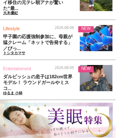
イ移住の元テレ朝アナが驚い
た“最...
大木優紀
2026.08.06
Lifestyle
NEW
甲子園の応援強制参加に、母親が
猛クレーム「ネットで告発する」
／びっ...
トシタカマサ
2026.08.05
Entertainment
NEW
ダルビッシュの息子は182cm世界
モデル！ ラウンドガールやミス
コ...
ゆるま 小林