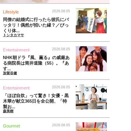
2026.08.05
Lifestyle
同僚の結婚式に行ったら彼氏にバ
ッタリ！偶然が招いた縁？／びっ
くり体...
トシタカマサ
2026.08.05
Entertainment
NHK朝ドラ『風、薫る』の威厳あ
る病院長は筒井道隆（55）。『あ
す...
加賀谷健
2026.08.05
Entertainment
「ほぼ自炊」って驚き！女優・黒
木華が献立365日を全公開、「特
製お...
森美樹
2026.08.05
Gourmet