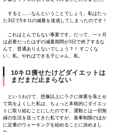
すると……なんということでしょう。私はたっ
た3日で5キロの減量を達成してしまったのです！
これはとんでもない事案です。だって、一ヶ月
は必要だったはずの減量期間が3日で終了するな
んて、普通ありえないでしょう？！ すごくな
い、私。やればできる子じゃん、私。
10キロ痩せたけどダイエットは
まだまだ止まらない
というわけで、想像以上にラクに体重を落とせ
て気をよくした私は、ちょっと本格的にダイエッ
トに取り組むことにしたのです。運動とは一切無
縁の生活を送ってきた私ですが、食事制限のほか
に定番のウォーキングを始めることに決めまし
た。