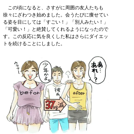
この頃になると、さすがに周囲の友人たちも
徐々にざわつき始めました。会うたびに痩せてい
る姿を目にしては「すごい！」「別人みたい！」
「可愛い！」と絶賛してくれるようになったので
す。この反応に気を良くした私はさらにダイエッ
トを続けることにしました。