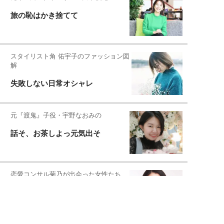
旅の恥はかき捨てて
スタイリスト角 佑宇子のファッション図
解
失敗しない日常オシャレ
元『渡鬼』子役・宇野なおみの
話そ、お茶しよっ元気出そ
恋愛コンサル菊乃が出会った女性たち
私が結婚できないワケ