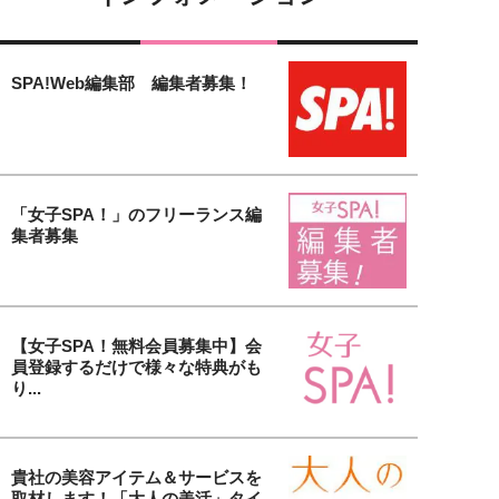
SPA!Web編集部 編集者募集！
「女子SPA！」のフリーランス編
集者募集
【女子SPA！無料会員募集中】会
員登録するだけで様々な特典がも
り...
貴社の美容アイテム＆サービスを
取材します！「大人の美活」タイ