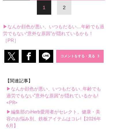
1
2
▶なんか顔色が悪い、いつもだるい…年齢でも過
労でもない“意外な原因”が隠れているかも！
［PR］
コメントをする・見る
【関連記事】
▶なんか顔色が悪い、いつもだるい...年齢でも
過労でもない“意外な原因”が隠れているかも!
<PR>
▶編集部のiHerb愛用者がセレクト。健康・美
容のお悩み別、鉄板アイテムはコレ!【2026年
6月】