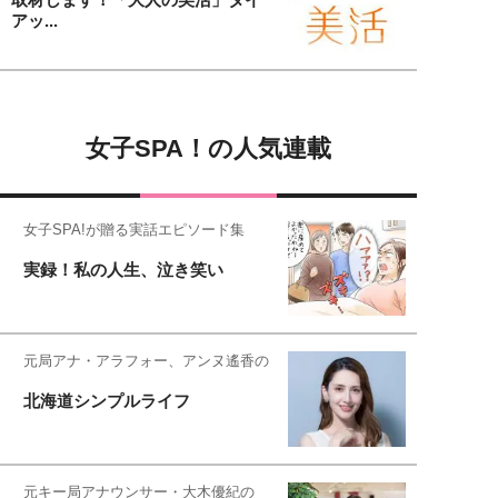
アッ...
女子SPA！の人気連載
女子SPA!が贈る実話エピソード集
実録！私の人生、泣き笑い
元局アナ・アラフォー、アンヌ遙香の
北海道シンプルライフ
元キー局アナウンサー・大木優紀の