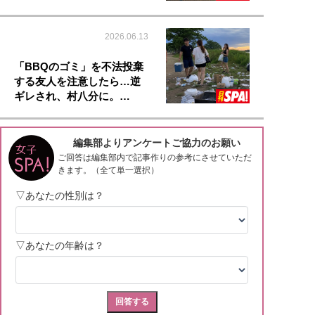
2026.06.13
「BBQのゴミ」を不法投棄
する友人を注意したら…逆
ギレされ、村八分に。…