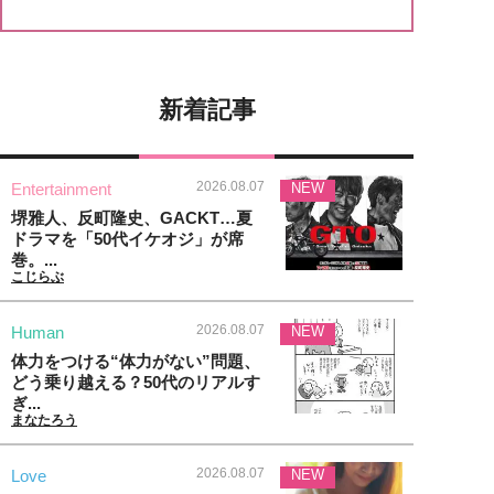
新着記事
2026.08.07
Entertainment
NEW
堺雅人、反町隆史、GACKT…夏
ドラマを「50代イケオジ」が席
巻。...
こじらぶ
2026.08.07
Human
NEW
体力をつける“体力がない”問題、
どう乗り越える？50代のリアルす
ぎ...
まなたろう
2026.08.07
Love
NEW