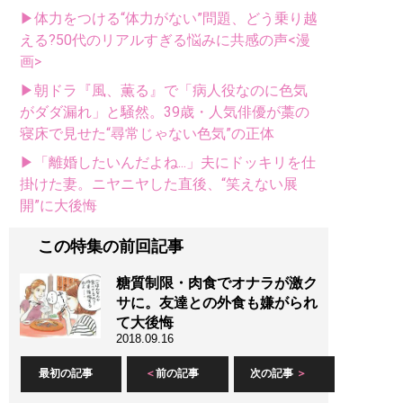
▶体力をつける“体力がない”問題、どう乗り越
える?50代のリアルすぎる悩みに共感の声<漫
画>
▶朝ドラ『風、薫る』で「病人役なのに色気
がダダ漏れ」と騒然。39歳・人気俳優が藁の
寝床で見せた“尋常じゃない色気”の正体
▶「離婚したいんだよね...」夫にドッキリを仕
掛けた妻。ニヤニヤした直後、“笑えない展
開”に大後悔
この特集の前回記事
糖質制限・肉食でオナラが激ク
サに。友達との外食も嫌がられ
て大後悔
2018.09.16
最初の記事
前の記事
次の記事