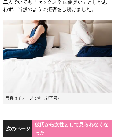
二人でいても「セックス？ 面倒臭い」としか思
わず、当然のように拒否をし続けました。
写真はイメージです（以下同）
彼氏から女性として見られなくな
次のページ
った