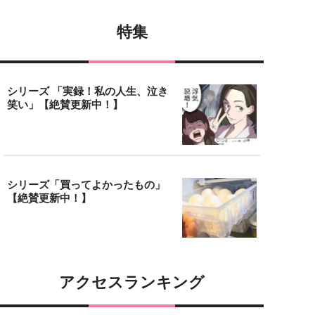
特集
シリーズ 「実録！私の人生、泣き
笑い」【絶賛更新中！】
シリーズ「買ってよかったもの」
【絶賛更新中！】
アクセスランキング