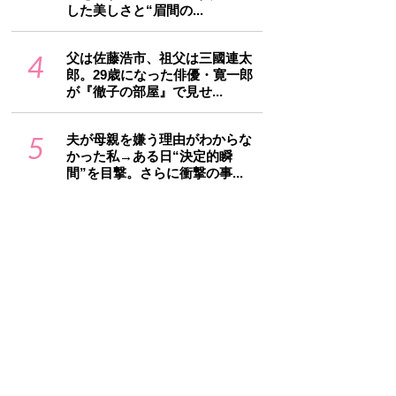
した美しさと“眉間の...
4
父は佐藤浩市、祖父は三國連太
郎。29歳になった俳優・寛一郎
が『徹子の部屋』で見せ...
5
夫が母親を嫌う理由がわからな
かった私→ある日“決定的瞬
間”を目撃。さらに衝撃の事...