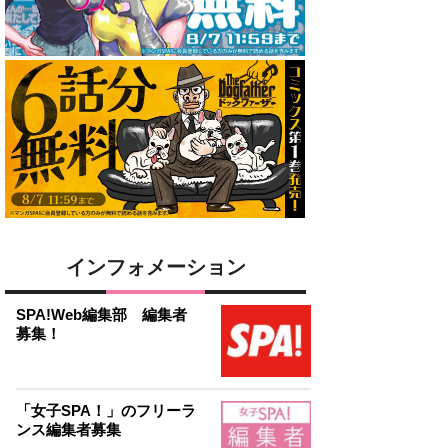
インフォメーション
SPA!Web編集部 編集者
募集！
「女子SPA！」のフリーラ
ンス編集者募集