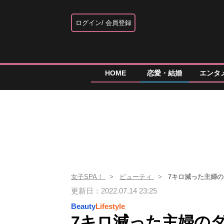
ログイン
会員登録
HOME
恋愛・結婚
エンタ
女子SPA！
ビューティ
7キロ減った主婦
更新日：2022.07.14 23:25
Beauty
Lifestyle
7キロ減った主婦の