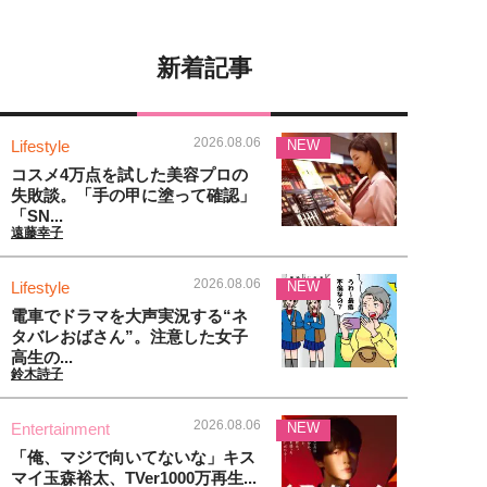
新着記事
2026.08.06
Lifestyle
NEW
コスメ4万点を試した美容プロの
失敗談。「手の甲に塗って確認」
「SN...
遠藤幸子
2026.08.06
Lifestyle
NEW
電車でドラマを大声実況する“ネ
タバレおばさん”。注意した女子
高生の...
鈴木詩子
2026.08.06
Entertainment
NEW
「俺、マジで向いてないな」キス
マイ玉森裕太、TVer1000万再生...