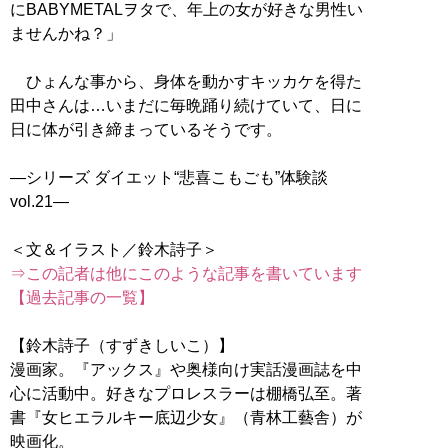
にBABYMETALヲタで、年上の女が好きな男性い
ませんかね？」
ひょんな事から、身体を動かすキッカケを得た
田中さんは…いまだに毎晩踊り続けていて、日に
日に体が引き締まっているそうです。
―シリーズ ダイエット“悲喜こもごも”体験談
vol.21―
⇒この記者は他にこのような記事を書いています
【過去記事の一覧】
【鈴木詩子（すずきしいこ）】
漫画家。『アックス』や奥様向け実話漫画誌を中
心に活動中。好きなプロレスラーは棚橋弘至。著
書『女ヒエラルキー底辺少女』（青林工藝舎）が
映画化。