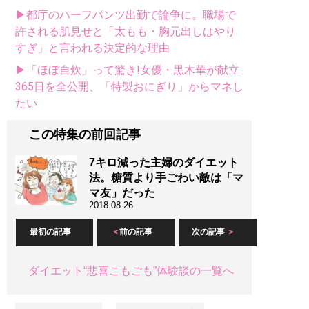
▶都庁のハーフパンツ出勤で論争に。職場で
許される肌見せと「太もも・胸元出しはやり
すぎ」と言われる決定的な理由
▶「ほぼ自炊」って驚き!女優・黒木華が献立
365日を全公開、「特製おにぎり」からマネし
たい
この特集の前回記事
7キロ減った主婦のダイエット
法。糖質より手ごわい敵は「マ
マ友」だった
2018.08.26
最初の記事
前の記事
次の記事
ダイエット“悲喜こもごも”体験談の一覧へ