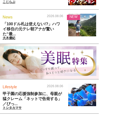
こじらぶ
2026.08.06
News
NEW
「100ドル札は使えない!?」ハワ
イ移住の元テレ朝アナが驚い
た“最...
大木優紀
2026.08.06
Lifestyle
甲子園の応援強制参加に、母親が
猛クレーム「ネットで告発する」
／びっ...
トシタカマサ