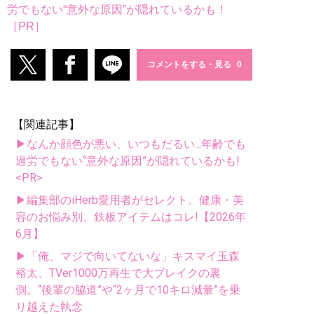
労でもない“意外な原因”が隠れているかも！
［PR］
コメントをする・見る
【関連記事】
▶なんか顔色が悪い、いつもだるい...年齢でも
過労でもない“意外な原因”が隠れているかも!
<PR>
▶編集部のiHerb愛用者がセレクト。健康・美
容のお悩み別、鉄板アイテムはコレ!【2026年
6月】
▶「俺、マジで向いてないな」キスマイ玉森
裕太、TVer1000万再生で大ブレイクの裏
側。“後輩の脇道”や“2ヶ月で10キロ減量”を乗
り越えた執念