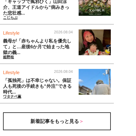
「ギャップで風邪ひく」山田涼
介、王道アイドルから“病みきっ
た悲壮感...
こじらぶ
2026.08.04
Lifestyle
義母が「赤ちゃんより私を優先し
て」と…産後6か月で始まった地
獄の義...
姫野桂
2026.08.04
Lifestyle
「孤独死」は不幸じゃない。保証
人も死後の手続きも“外注”できる
時代...
ワタナベ薫
新着記事をもっと見る