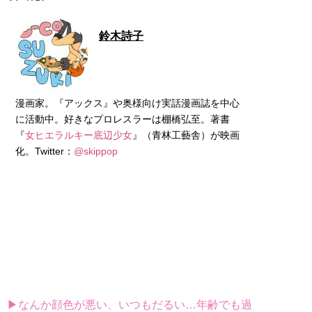
鈴木詩子
漫画家。『アックス』や奥様向け実話漫画誌を中心
に活動中。好きなプロレスラーは棚橋弘至。著書
『
女ヒエラルキー底辺少女
』（青林工藝舎）が映画
化。Twitter：
@skippop
▶なんか顔色が悪い、いつもだるい…年齢でも過