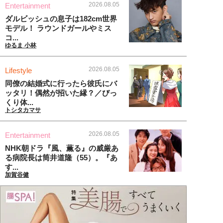
2026.08.05
Entertainment
ダルビッシュの息子は182cm世界
モデル！ ラウンドガールやミス
コ...
ゆるま 小林
2026.08.05
Lifestyle
同僚の結婚式に行ったら彼氏にバ
ッタリ！偶然が招いた縁？／びっ
くり体...
トシタカマサ
2026.08.05
Entertainment
NHK朝ドラ『風、薫る』の威厳あ
る病院長は筒井道隆（55）。『あ
す...
加賀谷健