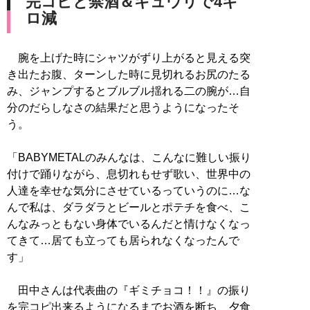
完コピと禁酒＆キュウリで4キ
ロ減
腕を上げた時にシャツがずり上がると見える突
き出たお腹、ターンした時に見切れるお尻のたる
み、ジャンプするとブルブル揺れる二の腕が…自
分のだらしなさの結果だと思うようになったそ
う。
「BABYMETALのみんなは、こんなに難しい振り
付けで踊りながら、息切れもせず歌い、世界中の
人達を幸せな気分にさせているっていうのに…な
んで私は、ダラダラとビールとポテチを食べ、こ
んなみっともない身体でいるんだと情けなくなっ
てきて…居ても立っても居られなくなったんで
す」
田中さんは代表曲の『ギミチョコ！！』の振り
を完コピ出来るようになるまでお酒を断ち、夕食