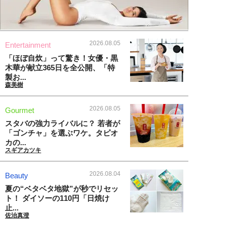
2026.08.05
Entertainment
「ほぼ自炊」って驚き！女優・黒
木華が献立365日を全公開、「特
製お...
森美樹
2026.08.05
Gourmet
スタバの強力ライバルに？ 若者が
「ゴンチャ」を選ぶワケ。タピオ
カの...
スギアカツキ
2026.08.04
Beauty
夏の“ベタベタ地獄”が秒でリセッ
ト！ ダイソーの110円「日焼け
止...
佐治真澄