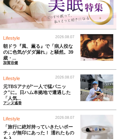
2026.08.07
Lifestyle
朝ドラ『風、薫る』で「病人役な
のに色気がダダ漏れ」と騒然。39
歳・...
加賀谷健
2026.08.07
Lifestyle
元TBSアナが“一人で猛パニッ
ク”に。日ハム本拠地で遭遇した
「人気...
アンヌ遙香
2026.08.07
Lifestyle
「旅行に絶対持っていきたいポー
チ」が無印にあった！ 濡れたもの
を入...