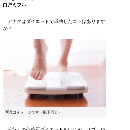
白戸ミフル
アナタはダイエットで成功したコトはあります
か？
写真はイメージです（以下同じ）
流行りの低糖質ダイエットをはじめ、サプリや