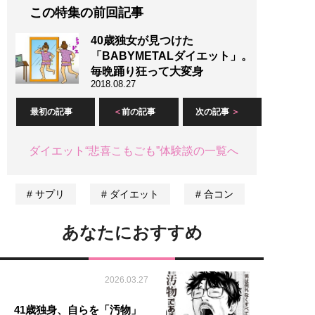
この特集の前回記事
40歳独女が見つけた
「BABYMETALダイエット」。
毎晩踊り狂って大変身
2018.08.27
最初の記事
前の記事
次の記事
ダイエット“悲喜こもごも”体験談の一覧へ
サプリ
ダイエット
合コン
あなたにおすすめ
2026.03.27
41歳独身、自らを「汚物」