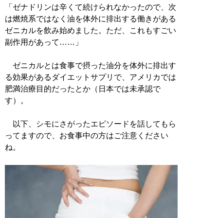
「ゼナドリンは辛くて続けられなかったので、次
は燃焼系ではなく油を体外に排出する働きがある
ゼニカルを飲み始めました。ただ、これもすごい
副作用があって……」
ゼニカルとは食事で摂った油分を体外に排出す
る効果があるダイエットサプリで、アメリカでは
肥満治療目的だったとか（日本では未承認で
す）。
以下、シモにさがったエピソードを話してもら
ってますので、お食事中の方はご注意ください
ね。