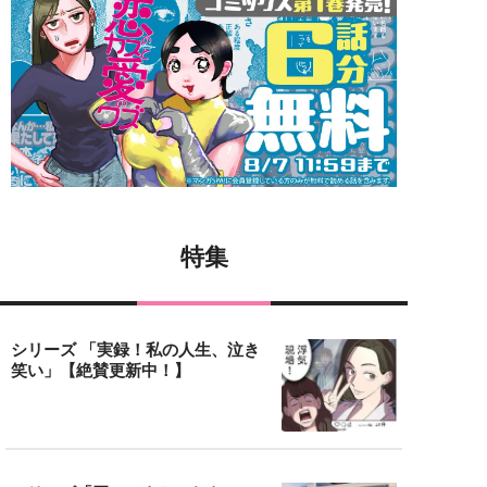
特集
シリーズ 「実録！私の人生、泣き
笑い」【絶賛更新中！】