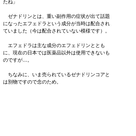
たね」
ゼナドリンとは、重い副作用の症状が出て話題
になったエフェドラという成分が当時は配合され
ていました（今は配合されていない模様です）。
エフェドラは主な成分のエフェドリンととも
に、現在の日本では医薬品以外は使用できないも
のですが…。
ちなみに、いま売られているゼナドリンコアと
は別物ですので念のため。