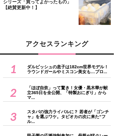
シリーズ「買ってよかったもの」
【絶賛更新中！】
アクセスランキング
1
ダルビッシュの息子は182cm世界モデル！
ラウンドガールやミスコン美女も…プロ...
「ほぼ自炊」って驚き！女優・黒木華が献
2
立365日を全公開、「特製おにぎり」から
マ...
スタバの強力ライバルに？ 若者が「ゴンチ
3
ャ」を選ぶワケ。タピオカの次に来た“フ
ル...
甲子園の応援強制参加に、母親が猛クレー