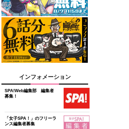
インフォメーション
SPA!Web編集部 編集者
募集！
「女子SPA！」のフリーラ
ンス編集者募集