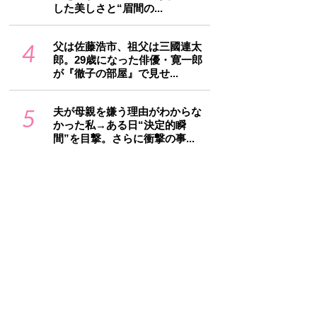
した美しさと“眉間の...
4
父は佐藤浩市、祖父は三國連太
郎。29歳になった俳優・寛一郎
が『徹子の部屋』で見せ...
5
夫が母親を嫌う理由がわからな
かった私→ある日“決定的瞬
間”を目撃。さらに衝撃の事...