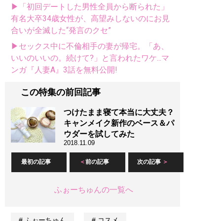
▶「初回デートした男性全員から断られた」
有名大卒34歳女性が、高望みしないのにお見
合いが全滅した“発言のクセ”
▶セックス中に不倫相手の妻が帰宅。「あ、
いいのいいの。続けて?」と言われたワケ...マ
ンガ『人妻A』3話を無料公開!
この特集の前回記事
つけたまま寝て本当に大丈夫？
キャンメイク新作のベース＆パ
ウダーを試してみた
2018.11.09
最初の記事
前の記事
次の記事
ふぉーちゅんの一覧へ
ふぉーちゅん
コスメ