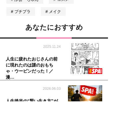
プチプラ
メイク
あなたにおすすめ
2025.11.24
人生に疲れたおじさんの前
に現れたのは謎のおもち
ゃ・ウーピンだった！／
漫…
2026.06.03
人生後半の“賢い生き方”が
わかるSPA!メールマガジン
会員募集中！