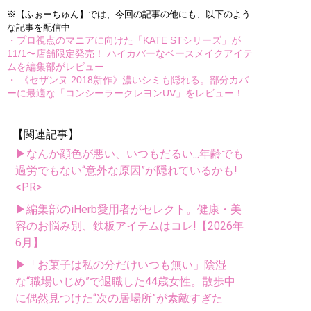
※【ふぉーちゅん】では、今回の記事の他にも、以下のよう
な記事を配信中
・プロ視点のマニアに向けた「KATE STシリーズ」が
11/1〜店舗限定発売！ ハイカバーなベースメイクアイテ
ムを編集部がレビュー
・ 《セザンヌ 2018新作》濃いシミも隠れる。部分カバ
ーに最適な「コンシーラークレヨンUV」をレビュー！
【関連記事】
▶なんか顔色が悪い、いつもだるい...年齢でも
過労でもない“意外な原因”が隠れているかも!
<PR>
▶編集部のiHerb愛用者がセレクト。健康・美
容のお悩み別、鉄板アイテムはコレ!【2026年
6月】
▶「お菓子は私の分だけいつも無い」陰湿
な“職場いじめ”で退職した44歳女性。散歩中
に偶然見つけた“次の居場所”が素敵すぎた