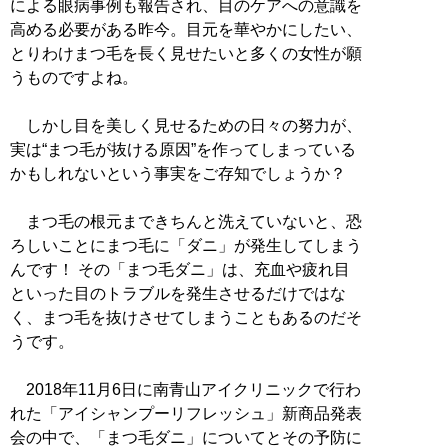
による眼病事例も報告され、目のケアへの意識を
高める必要がある昨今。目元を華やかにしたい、
とりわけまつ毛を長く見せたいと多くの女性が願
うものですよね。
しかし目を美しく見せるための日々の努力が、
実は“まつ毛が抜ける原因”を作ってしまっている
かもしれないという事実をご存知でしょうか？
まつ毛の根元まできちんと洗えていないと、恐
ろしいことにまつ毛に「ダニ」が発生してしまう
んです！ その「まつ毛ダニ」は、充血や疲れ目
といった目のトラブルを発生させるだけではな
く、まつ毛を抜けさせてしまうこともあるのだそ
うです。
2018年11月6日に南青山アイクリニックで行わ
れた「アイシャンプーリフレッシュ」新商品発表
会の中で、「まつ毛ダニ」についてとその予防に