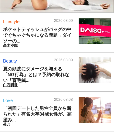
2026.08.09
Lifestyle
ポケットティッシュがバッグの中
でぐちゃぐちゃになる問題→ダイ
ソーの...
高木沙織
2026.08.09
Beauty
夏の頭皮にダメージを与える
「NG行為」とは？予約の取れな
い「育毛鍼...
白石明世
2026.08.08
Love
「初回デートした男性全員から断
られた」有名大卒34歳女性が、高
望み...
菊乃