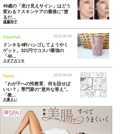
49歳の「老け見えサイン」はどう
変わる？スキンケアの最後に“塗
るだ...
遠藤幸子
2026.08.09
Gourmet
ドンキを4軒ハシゴしてようやく
ゲット。321円でコスパ最強の
「46...
スギアカツキ
2026.08.09
News
「わが子への性教育、何を話せば
いい？」専門家の“意外な答え”。
「教...
大夏えい