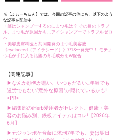
※【ふぉーちゅん】では、今回の記事の他にも、以下のよう
な記事を配信中
・髪はシャンプーするのにまつ毛は？ その目のトラブ
ル、まつ毛が原因かも…アイシャンプーでトラブルゼロ
へ
・美容皮膚科医と共同開発のまつ毛美容液
《eyelaceed（アイラシード）》7/13〜発売中！ モテま
つ毛が手に入る話題の育毛成分をW配合
【関連記事】
▶なんか顔色が悪い、いつもだるい...年齢でも
過労でもない“意外な原因”が隠れているかも!
<PR>
▶編集部のiHerb愛用者がセレクト。健康・美
容のお悩み別、鉄板アイテムはコレ!【2026年
6月】
▶元ジャンポケ斉藤に求刑7年でも、妻は翌日