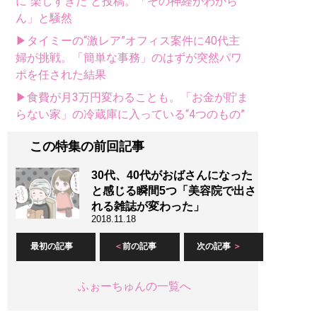
に“楽しすぎた“と投稿。「その神経がわから
ん」と騒然
▶タイミーの“激レア”オフィス案件に40代主
婦が挑戦。「簡単な事務」のはずが突然パワ
ポを任された結果
▶食費が月3万円変わることも。「お金が貯ま
らない家」の冷蔵庫に入っている“4つのもの”
この特集の前回記事
30代、40代がおばさんになった
と感じる瞬間5つ「美容院で出さ
れる雑誌が変わった」
2018.11.18
最初の記事
前の記事
次の記事
ふぉーちゅんの一覧へ