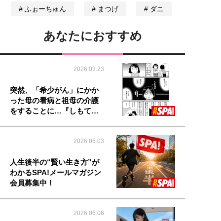
ふぉーちゅん
まつげ
ダニ
あなたにおすすめ
2026.03.23
突然、「希少がん」にかか
った母の看病と祖母の介護
をすることに…『しもて…
2026.06.03
人生後半の“賢い生き方”が
わかるSPA!メールマガジン
会員募集中！
2026.06.06