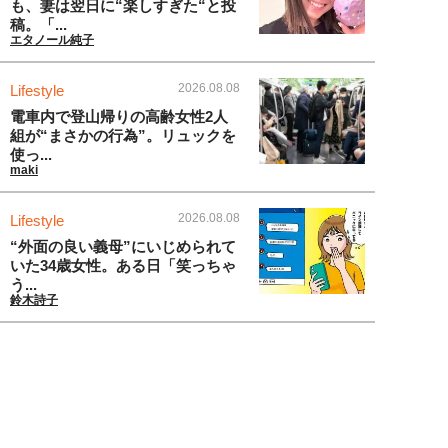
も、妻は翌日に“楽しすぎた“と投
稿。「...
エタノール純子
2026.08.08
Lifestyle
電車内で登山帰りの高齢女性2人
組が“まさかの行為”。リュックを
使っ...
maki
2026.08.08
Lifestyle
“外面の良い義母”にいじめられて
いた34歳女性。ある日「笑っちゃ
う...
鈴木詩子
新着記事をもっと見る