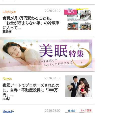
2026.08.10
Lifestyle
NEW
食費が月3万円変わることも。
「お金が貯まらない家」の冷蔵庫
に入って...
森美樹
2026.08.10
News
夜景デートでプロポーズされたの
に。自称・不動産役員に「300万
円」...
maki
2026.08.09
Beauty