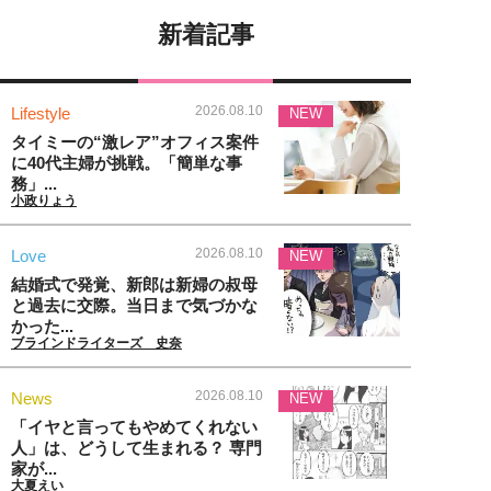
新着記事
2026.08.10
Lifestyle
NEW
タイミーの“激レア”オフィス案件
に40代主婦が挑戦。「簡単な事
務」...
小政りょう
2026.08.10
Love
NEW
結婚式で発覚、新郎は新婦の叔母
と過去に交際。当日まで気づかな
かった...
ブラインドライターズ 史奈
2026.08.10
News
NEW
「イヤと言ってもやめてくれない
人」は、どうして生まれる？ 専門
家が...
大夏えい