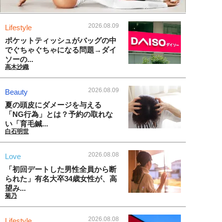
2026.08.09
Lifestyle
ポケットティッシュがバッグの中
でぐちゃぐちゃになる問題→ダイ
ソーの...
高木沙織
2026.08.09
Beauty
夏の頭皮にダメージを与える
「NG行為」とは？予約の取れな
い「育毛鍼...
白石明世
2026.08.08
Love
「初回デートした男性全員から断
られた」有名大卒34歳女性が、高
望み...
菊乃
2026.08.08
Lifestyle