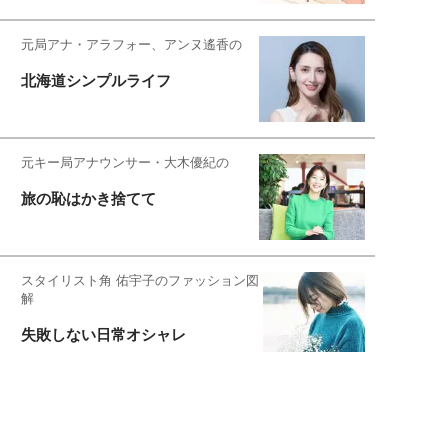
元局アナ・アラフォー、アンヌ遙香の
北海道シンプルライフ
元キー局アナウンサー・大木優紀の
旅の恥はかき捨てて
スタイリスト角 佑宇子のファッション図
解
失敗しない日常オシャレ
元『渡鬼』子役・宇野なおみの
話そ、お茶しよっ元気出そ