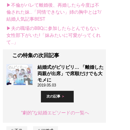
▶不倫がバレて離婚後、再婚したら今度は不
倫された妹...「同情できない」姉の胸中とは?/
結婚人気記事BEST
▶夫の職場のBBQに参加したらとんでもない
女性部下がいた!「妹みたいに可愛がってくれ
て...」
この特集の次回記事
結婚式がピリピリ… 「離婚した
両親が出席」で席順だけでも大
モメに
2019.05.03
次の記事
“劇的”な結婚エピソードの一覧へ