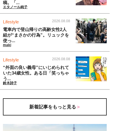
稿。「...
エタノール純子
2026.08.08
Lifestyle
電車内で登山帰りの高齢女性2人
組が“まさかの行為”。リュックを
使っ...
maki
2026.08.08
Lifestyle
“外面の良い義母”にいじめられて
いた34歳女性。ある日「笑っちゃ
う...
鈴木詩子
新着記事をもっと見る