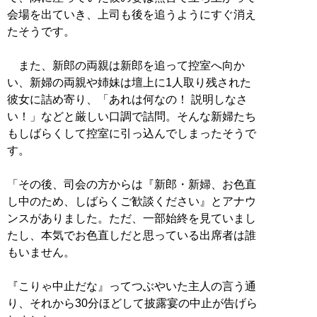
会場を出ていき、上司も後を追うようにすぐ消え
たそうです。
また、新郎の両親は新郎を追って控室へ向か
い、新婦の両親や姉妹は壇上に1人取り残された
彼女に詰め寄り、「あれは何なの！ 説明しなさ
い！」などと厳しい口調で詰問。そんな新婦たち
もしばらくして控室に引っ込んでしまったそうで
す。
「その後、司会の方からは『新郎・新婦、お色直
し中のため、しばらくご歓談ください』とアナウ
ンスがありました。ただ、一部始終を見ていまし
たし、本気でお色直しだと思っている出席者は誰
もいません。
『こりゃ中止だな』ってつぶやいた主人の言う通
り、それから30分ほどして披露宴の中止が告げら