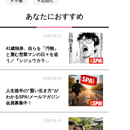
不倫
結婚式
あなたにおすすめ
2026.03.27
41歳独身、自らを「汚物」
と蔑む営業マンの日々を追
う／『シジュウカラ…
2026.06.03
人生後半の“賢い生き方”が
わかるSPA!メールマガジン
会員募集中！
2026.06.19