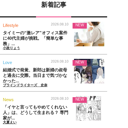
新着記事
2026.08.10
Lifestyle
NEW
タイミーの“激レア”オフィス案件
に40代主婦が挑戦。「簡単な事
務」...
小政りょう
2026.08.10
Love
NEW
結婚式で発覚、新郎は新婦の叔母
と過去に交際。当日まで気づかな
かった...
ブラインドライターズ 史奈
2026.08.10
News
NEW
「イヤと言ってもやめてくれない
人」は、どうして生まれる？ 専門
家が...
大夏えい