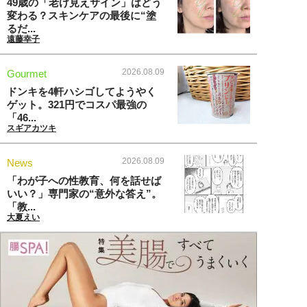
49歳の「老け見えサイン」はどう
変わる？スキンケアの最後に“塗
るだ...
遠藤幸子
2026.08.09
Gourmet
ドンキを4軒ハシゴしてようやく
ゲット。321円でコスパ最強の
「46...
スギアカツキ
2026.08.09
News
「わが子への性教育、何を話せば
いい？」専門家の“意外な答え”。
「教...
大夏えい