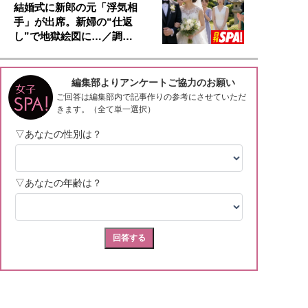
結婚式に新郎の元「浮気相
手」が出席。新婦の“仕返
し”で地獄絵図に…／調…