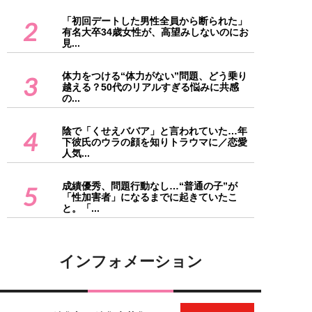
「初回デートした男性全員から断られた」
2
有名大卒34歳女性が、高望みしないのにお
見...
体力をつける“体力がない”問題、どう乗り
3
越える？50代のリアルすぎる悩みに共感
の...
陰で「くせえババア」と言われていた…年
4
下彼氏のウラの顔を知りトラウマに／恋愛
人気...
成績優秀、問題行動なし…“普通の子”が
5
「性加害者」になるまでに起きていたこ
と。「...
インフォメーション