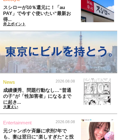
スシローが10％還元に！「au
PAY」で今すぐ使いたい“最新お
得...
井上ポイント
2026.08.08
News
成績優秀、問題行動なし…“普通
の子”が「性加害者」になるまで
に起き...
大夏えい
2026.08.08
Entertainment
元ジャンポケ斉藤に求刑7年で
も、妻は翌日に“楽しすぎた“と投