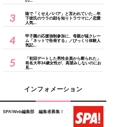
の...
陰で「くせえババア」と言われていた…年
3
下彼氏のウラの顔を知りトラウマに／恋愛
人気...
甲子園の応援強制参加に、母親が猛クレー
4
ム「ネットで告発する」／びっくり体験人
気記...
「初回デートした男性全員から断られた」
5
有名大卒34歳女性が、高望みしないのにお
見...
インフォメーション
SPA!Web編集部 編集者募集！