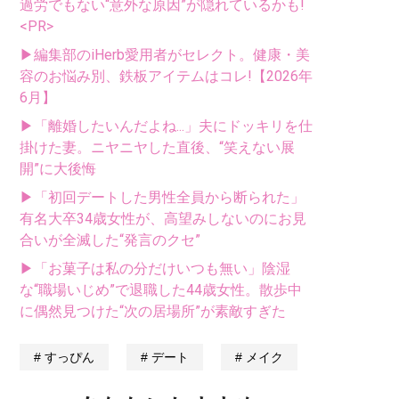
過労でもない“意外な原因”が隠れているかも!
<PR>
▶編集部のiHerb愛用者がセレクト。健康・美
容のお悩み別、鉄板アイテムはコレ!【2026年
6月】
▶「離婚したいんだよね...」夫にドッキリを仕
掛けた妻。ニヤニヤした直後、“笑えない展
開”に大後悔
▶「初回デートした男性全員から断られた」
有名大卒34歳女性が、高望みしないのにお見
合いが全滅した“発言のクセ”
▶「お菓子は私の分だけいつも無い」陰湿
な“職場いじめ”で退職した44歳女性。散歩中
に偶然見つけた“次の居場所”が素敵すぎた
すっぴん
デート
メイク