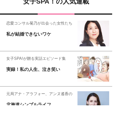
女子SPA！の人気連載
恋愛コンサル菊乃が出会った女性たち
私が結婚できないワケ
女子SPA!が贈る実話エピソード集
実録！私の人生、泣き笑い
元局アナ・アラフォー、アンヌ遙香の
北海道シンプルライフ
元キー局アナウンサー・大木優紀の