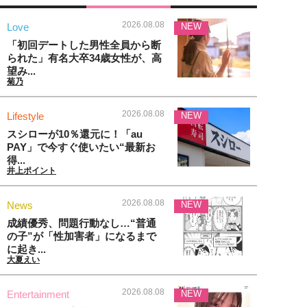
2026.08.08
Love
NEW
「初回デートした男性全員から断
られた」有名大卒34歳女性が、高
望み...
菊乃
2026.08.08
Lifestyle
NEW
スシローが10％還元に！「au
PAY」で今すぐ使いたい“最新お
得...
井上ポイント
2026.08.08
News
NEW
成績優秀、問題行動なし…“普通
の子”が「性加害者」になるまで
に起き...
大夏えい
2026.08.08
Entertainment
NEW