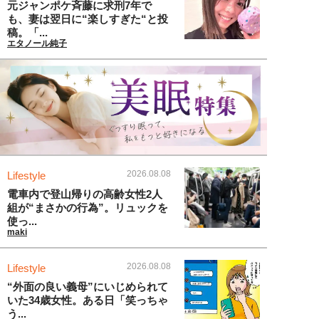
元ジャンポケ斉藤に求刑7年で
も、妻は翌日に“楽しすぎた“と投
稿。「...
エタノール純子
2026.08.08
Lifestyle
電車内で登山帰りの高齢女性2人
組が“まさかの行為”。リュックを
使っ...
maki
2026.08.08
Lifestyle
“外面の良い義母”にいじめられて
いた34歳女性。ある日「笑っちゃ
う...