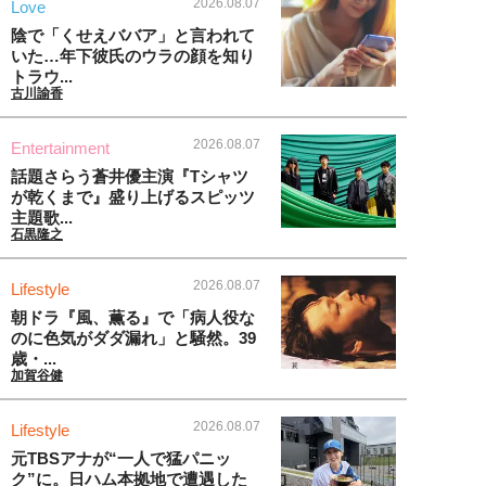
2026.08.07
Love
陰で「くせえババア」と言われて
いた…年下彼氏のウラの顔を知り
トラウ...
古川諭香
2026.08.07
Entertainment
話題さらう蒼井優主演『Tシャツ
が乾くまで』盛り上げるスピッツ
主題歌...
石黒隆之
2026.08.07
Lifestyle
朝ドラ『風、薫る』で「病人役な
のに色気がダダ漏れ」と騒然。39
歳・...
加賀谷健
2026.08.07
Lifestyle
元TBSアナが“一人で猛パニッ
ク”に。日ハム本拠地で遭遇した