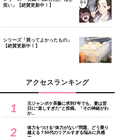
笑い」【絶賛更新中！】
シリーズ「買ってよかったもの」
【絶賛更新中！】
アクセスランキング
元ジャンポケ斉藤に求刑7年でも、妻は翌
1
日に“楽しすぎた“と投稿。「その神経がわ
か...
体力をつける“体力がない”問題、どう乗り
2
越える？50代のリアルすぎる悩みに共感