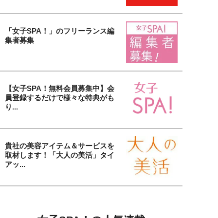
「女子SPA！」のフリーランス編
集者募集
【女子SPA！無料会員募集中】会
員登録するだけで様々な特典がも
り...
貴社の美容アイテム＆サービスを
取材します！「大人の美活」タイ
アッ...