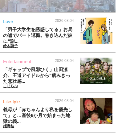
2026.08.04
Love
「男子大学生を誘惑してる」お局
の嘘でパート退職。巻き込んだ彼
に“謝...
鈴木詩子
2026.08.04
Entertainment
「ギャップで風邪ひく」山田涼
介、王道アイドルから“病みきっ
た悲壮感...
こじらぶ
2026.08.04
Lifestyle
義母が「赤ちゃんより私を優先し
て」と…産後6か月で始まった地
獄の義...
姫野桂