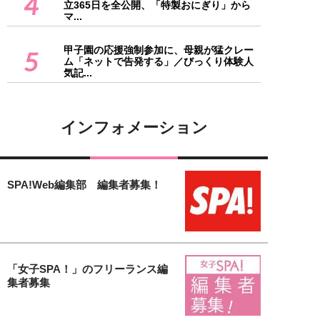
4
立365日を全公開、「特製おにぎり」から
マ...
甲子園の応援強制参加に、母親が猛クレー
5
ム「ネットで告発する」／びっくり体験人
気記...
インフォメーション
SPA!Web編集部 編集者募集！
「女子SPA！」のフリーランス編
集者募集