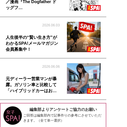
／漫画『The Dogfather ド
ッグフ…
2026.06.03
人生後半の“賢い生き方”が
わかるSPA!メールマガジン
会員募集中！
2026.06.06
元ディーラー営業マンが暴
露。ガソリン車と比較して
「ハイブリッドカーはお…