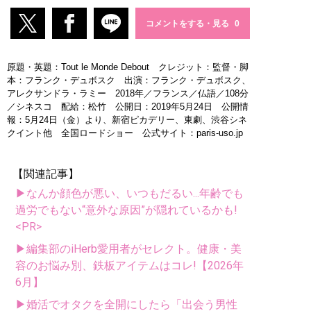
コメントをする・見る
原題・英題：Tout le Monde Debout クレジット：監督・脚
本：フランク・デュボスク 出演：フランク・デュボスク、
アレクサンドラ・ラミー 2018年／フランス／仏語／108分
／シネスコ 配給：松竹 公開日：2019年5月24日 公開情
報：5月24日（金）より、新宿ピカデリー、東劇、渋谷シネ
クイント他 全国ロードショー 公式サイト：paris-uso.jp
【関連記事】
▶なんか顔色が悪い、いつもだるい...年齢でも
過労でもない“意外な原因”が隠れているかも!
<PR>
▶編集部のiHerb愛用者がセレクト。健康・美
容のお悩み別、鉄板アイテムはコレ!【2026年
6月】
▶婚活でオタクを全開にしたら「出会う男性