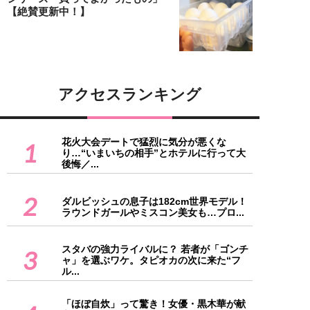
【絶賛更新中！】
アクセスランキング
花火大会デートで猛烈に気分が悪くな
1
り…“いまいちの相手”とホテルに行って大
後悔／...
2
ダルビッシュの息子は182cm世界モデル！
ラウンドガールやミスコン美女も…プロ...
スタバの強力ライバルに？ 若者が「ゴンチ
3
ャ」を選ぶワケ。タピオカの次に来た“フ
ル...
「ほぼ自炊」って驚き！女優・黒木華が献