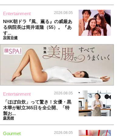
2026.08.05
Entertainment
NHK朝ドラ『風、薫る』の威厳あ
る病院長は筒井道隆（55）。『あ
す...
加賀谷健
2026.08.05
Entertainment
「ほぼ自炊」って驚き！女優・黒
木華が献立365日を全公開、「特
製お...
森美樹
2026.08.05
Gourmet