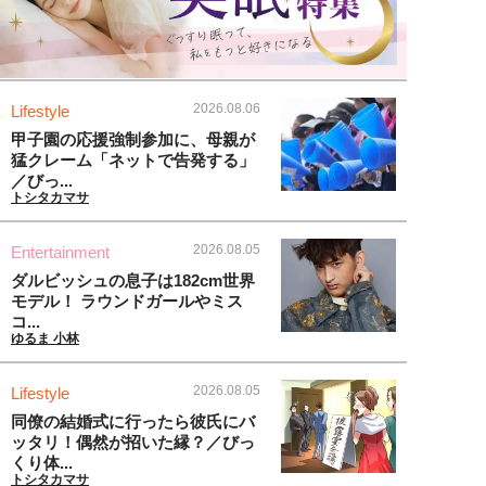
2026.08.06
Lifestyle
甲子園の応援強制参加に、母親が
猛クレーム「ネットで告発する」
／びっ...
トシタカマサ
2026.08.05
Entertainment
ダルビッシュの息子は182cm世界
モデル！ ラウンドガールやミス
コ...
ゆるま 小林
2026.08.05
Lifestyle
同僚の結婚式に行ったら彼氏にバ
ッタリ！偶然が招いた縁？／びっ
くり体...
トシタカマサ