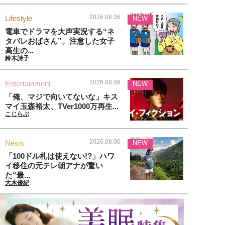
2026.08.06
Lifestyle
NEW
電車でドラマを大声実況する“ネ
タバレおばさん”。注意した女子
高生の...
鈴木詩子
2026.08.06
Entertainment
NEW
「俺、マジで向いてないな」キス
マイ玉森裕太、TVer1000万再生...
こじらぶ
2026.08.06
News
NEW
「100ドル札は使えない!?」ハワ
イ移住の元テレ朝アナが驚い
た“最...
大木優紀