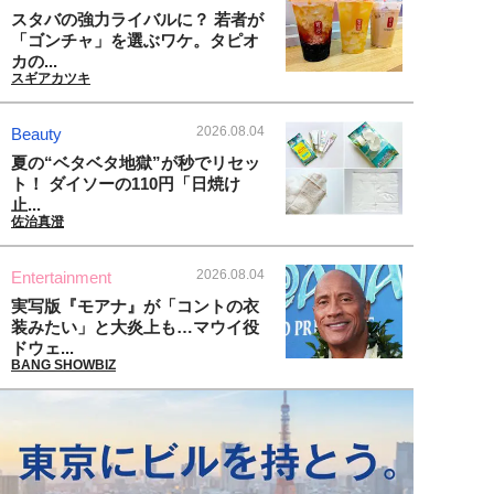
スタバの強力ライバルに？ 若者が
「ゴンチャ」を選ぶワケ。タピオ
カの...
スギアカツキ
2026.08.04
Beauty
夏の“ベタベタ地獄”が秒でリセッ
ト！ ダイソーの110円「日焼け
止...
佐治真澄
2026.08.04
Entertainment
実写版『モアナ』が「コントの衣
装みたい」と大炎上も…マウイ役
ドウェ...
BANG SHOWBIZ