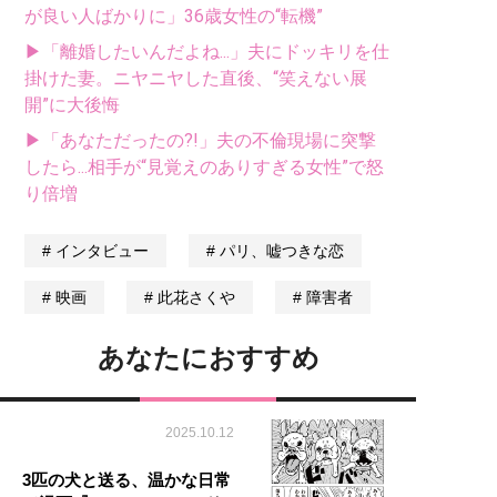
が良い人ばかりに」36歳女性の“転機”
▶「離婚したいんだよね...」夫にドッキリを仕
掛けた妻。ニヤニヤした直後、“笑えない展
開”に大後悔
▶「あなただったの?!」夫の不倫現場に突撃
したら...相手が“見覚えのありすぎる女性”で怒
り倍増
インタビュー
パリ、嘘つきな恋
映画
此花さくや
障害者
あなたにおすすめ
2025.10.12
3匹の犬と送る、温かな日常