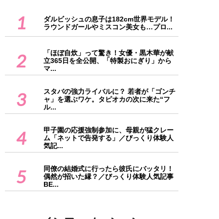
1
ダルビッシュの息子は182cm世界モデル！
ラウンドガールやミスコン美女も…プロ...
「ほぼ自炊」って驚き！女優・黒木華が献
2
立365日を全公開、「特製おにぎり」から
マ...
スタバの強力ライバルに？ 若者が「ゴンチ
3
ャ」を選ぶワケ。タピオカの次に来た“フ
ル...
甲子園の応援強制参加に、母親が猛クレー
4
ム「ネットで告発する」／びっくり体験人
気記...
同僚の結婚式に行ったら彼氏にバッタリ！
5
偶然が招いた縁？／びっくり体験人気記事
BE...