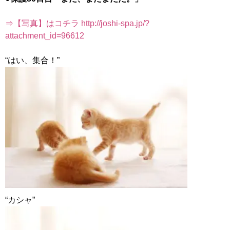
⇒【写真】はコチラ http://joshi-spa.jp/?
attachment_id=96612