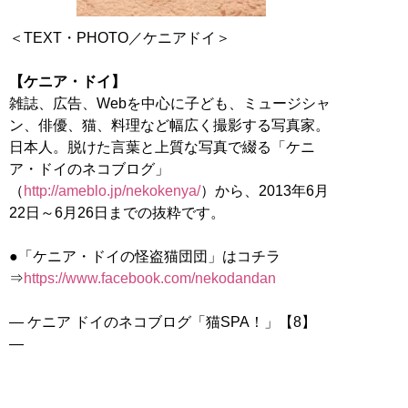
＜TEXT・PHOTO／ケニアドイ＞
【ケニア・ドイ】
雑誌、広告、Webを中心に子ども、ミュージシャ
ン、俳優、猫、料理など幅広く撮影する写真家。
日本人。脱けた言葉と上質な写真で綴る「ケニ
ア・ドイのネコブログ」
（
http://ameblo.jp/nekokenya/
）から、2013年6月
22日～6月26日までの抜粋です。
●「ケニア・ドイの怪盗猫団団」はコチラ
⇒
https://www.facebook.com/nekodandan
― ケニア ドイのネコブログ「猫SPA！」【8】
―