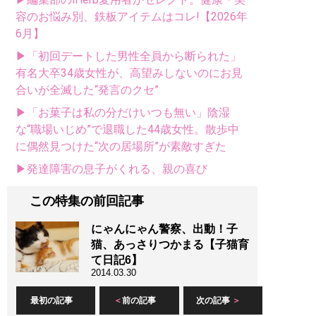
容のお悩み別、鉄板アイテムはコレ!【2026年
6月】
▶「初回デートした男性全員から断られた」
有名大卒34歳女性が、高望みしないのにお見
合いが全滅した“発言のクセ”
▶「お菓子は私の分だけいつも無い」陰湿
な“職場いじめ”で退職した44歳女性。散歩中
に偶然見つけた“次の居場所”が素敵すぎた
▶発達障害の息子がくれる、親の喜び
この特集の前回記事
にゃんにゃん警察、出動！子
猫、あっさりつかまる【子猫育
て日記6】
2014.03.30
最初の記事
前の記事
次の記事