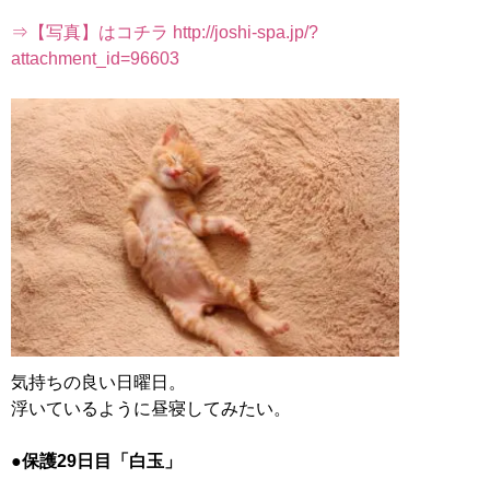
⇒【写真】はコチラ http://joshi-spa.jp/?
attachment_id=96603
気持ちの良い日曜日。
浮いているように昼寝してみたい。
●保護29日目「白玉」