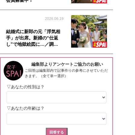
会員募集中！
2026.06.19
結婚式に新郎の元「浮気相
手」が出席。新婦の“仕返
し”で地獄絵図に…／調…