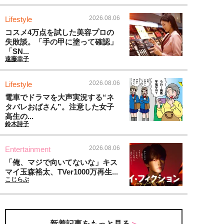
2026.08.06
Lifestyle
コスメ4万点を試した美容プロの
失敗談。「手の甲に塗って確認」
「SN...
遠藤幸子
2026.08.06
Lifestyle
電車でドラマを大声実況する“ネ
タバレおばさん”。注意した女子
高生の...
鈴木詩子
2026.08.06
Entertainment
「俺、マジで向いてないな」キス
マイ玉森裕太、TVer1000万再生...
こじらぶ
新着記事をもっと見る