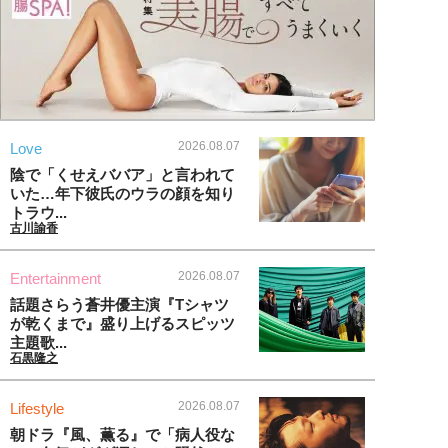
2026.08.07
Love
陰で「くせえババア」と言われて
いた…年下彼氏のウラの顔を知り
トラウ...
古川諭香
2026.08.07
Entertainment
話題さらう蒼井優主演『Tシャツ
が乾くまで』盛り上げるスピッツ
主題歌...
石黒隆之
2026.08.07
Lifestyle
朝ドラ『風、薫る』で「病人役な