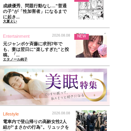
成績優秀、問題行動なし…“普通
の子”が「性加害者」になるまで
に起き...
大夏えい
2026.08.08
Entertainment
NEW
元ジャンポケ斉藤に求刑7年で
も、妻は翌日に“楽しすぎた“と投
稿。「...
エタノール純子
2026.08.08
Lifestyle
電車内で登山帰りの高齢女性2人
組が“まさかの行為”。リュックを