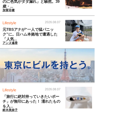
のに色気がダダ漏れ」と騒然。39
歳・...
加賀谷健
2026.08.07
Lifestyle
元TBSアナが“一人で猛パニッ
ク”に。日ハム本拠地で遭遇した
「人気...
アンヌ遙香
2026.08.07
Lifestyle
「旅行に絶対持っていきたいポー
チ」が無印にあった！ 濡れたもの
を入...
鈴木美奈子