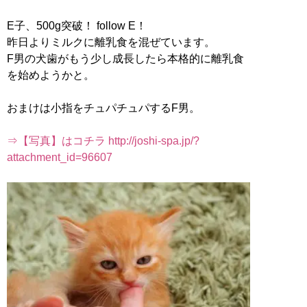
E子、500g突破！ follow E！
昨日よりミルクに離乳食を混ぜています。
F男の犬歯がもう少し成長したら本格的に離乳食
を始めようかと。
おまけは小指をチュパチュパするF男。
⇒【写真】はコチラ http://joshi-spa.jp/?
attachment_id=96607