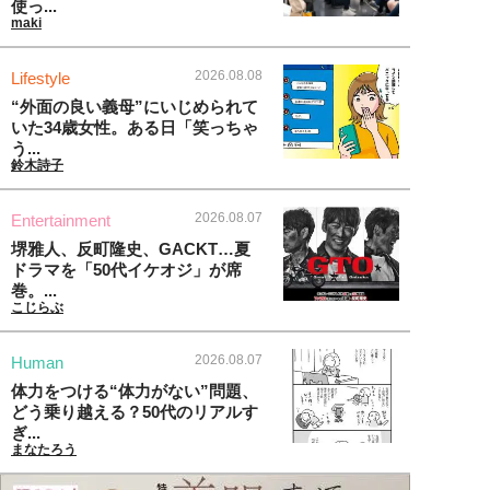
使っ...
maki
2026.08.08
Lifestyle
“外面の良い義母”にいじめられて
いた34歳女性。ある日「笑っちゃ
う...
鈴木詩子
2026.08.07
Entertainment
堺雅人、反町隆史、GACKT…夏
ドラマを「50代イケオジ」が席
巻。...
こじらぶ
2026.08.07
Human
体力をつける“体力がない”問題、
どう乗り越える？50代のリアルす
ぎ...
まなたろう