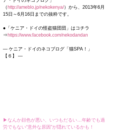
ア・ドイのネコブログ」
（
http://ameblo.jp/nekokenya/
）から、2013年6月
15日～6月16日までの抜粋です。
●「ケニア・ドイの怪盗猫団団」はコチラ
⇒
https://www.facebook.com/nekodandan
― ケニア・ドイのネコブログ「猫SPA！」
【６】 ―
▶なんか顔色が悪い、いつもだるい…年齢でも過
労でもない“意外な原因”が隠れているかも！