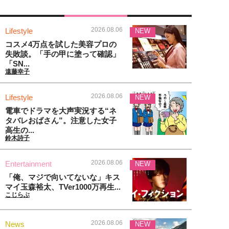
2026.08.06
Lifestyle
NEW
コスメ4万点を試した美容プロの
失敗談。「手の甲に塗って確認」
「SN...
遠藤幸子
2026.08.06
Lifestyle
NEW
電車でドラマを大声実況する“ネ
タバレおばさん”。注意した女子
高生の...
鈴木詩子
2026.08.06
Entertainment
NEW
「俺、マジで向いてないな」キス
マイ玉森裕太、TVer1000万再生...
こじらぶ
2026.08.06
News
NEW