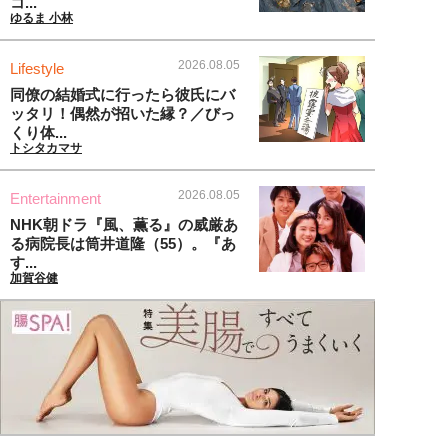
コ...
ゆるま 小林
2026.08.05
Lifestyle
同僚の結婚式に行ったら彼氏にバ
ッタリ！偶然が招いた縁？／びっ
くり体...
トシタカマサ
2026.08.05
Entertainment
NHK朝ドラ『風、薫る』の威厳あ
る病院長は筒井道隆（55）。『あ
す...
加賀谷健