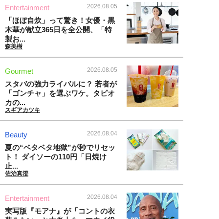
2026.08.05
Entertainment
「ほぼ自炊」って驚き！女優・黒
木華が献立365日を全公開、「特
製お...
森美樹
2026.08.05
Gourmet
スタバの強力ライバルに？ 若者が
「ゴンチャ」を選ぶワケ。タピオ
カの...
スギアカツキ
2026.08.04
Beauty
夏の“ベタベタ地獄”が秒でリセッ
ト！ ダイソーの110円「日焼け
止...
佐治真澄
2026.08.04
Entertainment
実写版『モアナ』が「コントの衣