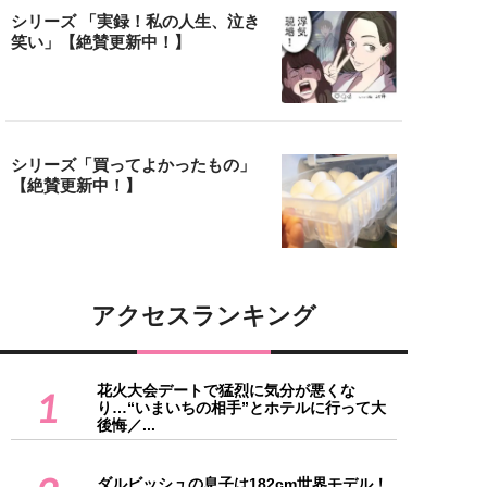
シリーズ 「実録！私の人生、泣き
笑い」【絶賛更新中！】
シリーズ「買ってよかったもの」
【絶賛更新中！】
アクセスランキング
花火大会デートで猛烈に気分が悪くな
1
り…“いまいちの相手”とホテルに行って大
後悔／...
ダルビッシュの息子は182cm世界モデル！