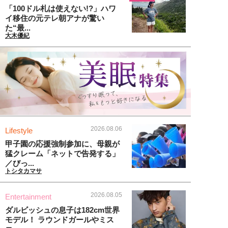
「100ドル札は使えない!?」ハワ
イ移住の元テレ朝アナが驚い
た“最...
大木優紀
2026.08.06
Lifestyle
甲子園の応援強制参加に、母親が
猛クレーム「ネットで告発する」
／びっ...
トシタカマサ
2026.08.05
Entertainment
ダルビッシュの息子は182cm世界
モデル！ ラウンドガールやミス