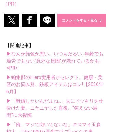
［PR］
コメントをする・見る
【関連記事】
▶なんか顔色が悪い、いつもだるい...年齢でも
過労でもない“意外な原因”が隠れているかも!
<PR>
▶編集部のiHerb愛用者がセレクト。健康・美
容のお悩み別、鉄板アイテムはコレ!【2026年
6月】
▶「離婚したいんだよね...」夫にドッキリを仕
掛けた妻。ニヤニヤした直後、“笑えない展
開”に大後悔
▶「俺、マジで向いてないな」キスマイ玉森
裕太、TVer1000万再生で大ブレイクの裏