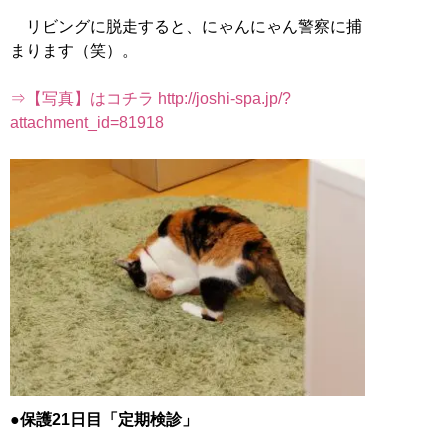
リビングに脱走すると、にゃんにゃん警察に捕
まります（笑）。
⇒【写真】はコチラ http://joshi-spa.jp/?
attachment_id=81918
●保護21日目「定期検診」