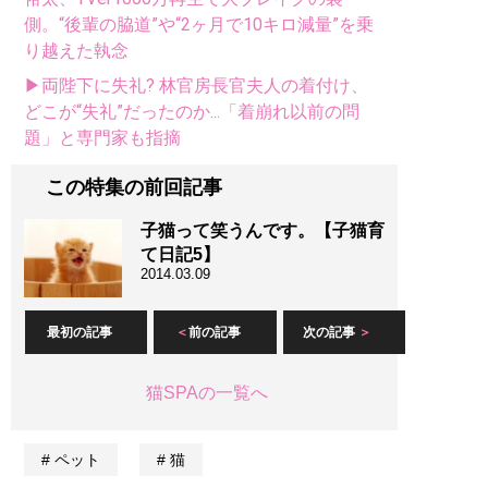
側。“後輩の脇道”や“2ヶ月で10キロ減量”を乗
り越えた執念
▶両陛下に失礼? 林官房長官夫人の着付け、
どこが“失礼”だったのか...「着崩れ以前の問
題」と専門家も指摘
この特集の前回記事
子猫って笑うんです。【子猫育
て日記5】
2014.03.09
最初の記事
前の記事
次の記事
猫SPAの一覧へ
ペット
猫