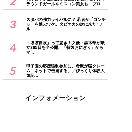
2
ラウンドガールやミスコン美女も…プロ...
スタバの強力ライバルに？ 若者が「ゴンチ
3
ャ」を選ぶワケ。タピオカの次に来た“フ
ル...
「ほぼ自炊」って驚き！女優・黒木華が献
4
立365日を全公開、「特製おにぎり」から
マ...
甲子園の応援強制参加に、母親が猛クレー
5
ム「ネットで告発する」／びっくり体験人
気記...
インフォメーション
SPA!Web編集部 編集者募集！