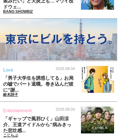
装みたい」と大炎上も…マウイ役
ドウェ...
BANG SHOWBIZ
2026.08.04
Love
「男子大学生を誘惑してる」お局
の嘘でパート退職。巻き込んだ彼
に“謝...
鈴木詩子
2026.08.04
Entertainment
「ギャップで風邪ひく」山田涼
介、王道アイドルから“病みきっ
た悲壮感...
こじらぶ