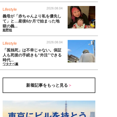
2026.08.04
Lifestyle
義母が「赤ちゃんより私を優先し
て」と…産後6か月で始まった地
獄の義...
姫野桂
2026.08.04
Lifestyle
「孤独死」は不幸じゃない。保証
人も死後の手続きも“外注”できる
時代...
ワタナベ薫
新着記事をもっと見る