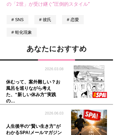
の「2世」が受け継ぐ“圧倒的スタイル”
SNS
彼氏
恋愛
蛙化現象
あなたにおすすめ
2026.03.08
休むって、案外難しい？お
風呂を巡りながら考え
た、“新しい休み方”実践
の…
2026.06.03
人生後半の“賢い生き方”が
わかるSPA!メールマガジン