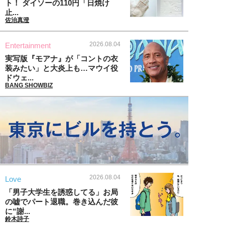
ト！ ダイソーの110円「日焼け
止...
佐治真澄
2026.08.04
Entertainment
実写版『モアナ』が「コントの衣
装みたい」と大炎上も…マウイ役
ドウェ...
BANG SHOWBIZ
2026.08.04
Love
「男子大学生を誘惑してる」お局
の嘘でパート退職。巻き込んだ彼
に“謝...
鈴木詩子