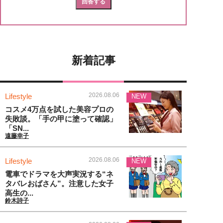
新着記事
2026.08.06
Lifestyle
NEW
コスメ4万点を試した美容プロの
失敗談。「手の甲に塗って確認」
「SN...
遠藤幸子
2026.08.06
Lifestyle
NEW
電車でドラマを大声実況する“ネ
タバレおばさん”。注意した女子
高生の...
鈴木詩子