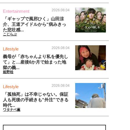
2026.08.04
Entertainment
「ギャップで風邪ひく」山田涼
介、王道アイドルから“病みきっ
た悲壮感...
こじらぶ
2026.08.04
Lifestyle
義母が「赤ちゃんより私を優先し
て」と…産後6か月で始まった地
獄の義...
姫野桂
2026.08.04
Lifestyle
「孤独死」は不幸じゃない。保証
人も死後の手続きも“外注”できる
時代...
ワタナベ薫