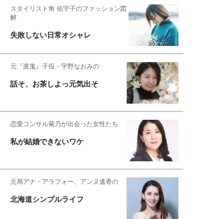
スタイリスト角 佑宇子のファッション図
解
失敗しない日常オシャレ
元『渡鬼』子役・宇野なおみの
話そ、お茶しよっ元気出そ
恋愛コンサル菊乃が出会った女性たち
私が結婚できないワケ
元局アナ・アラフォー、アンヌ遙香の
北海道シンプルライフ