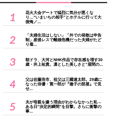
花火大会デートで猛烈に気分が悪くな
1
り…“いまいちの相手”とホテルに行って大
後悔／...
「夫婦生活はしない」「外での発散は申告
2
制」産後レスで離婚危機だった夫婦がたど
り着...
3
朝ドラ、大河とNHK作品で存在感を増す30
歳・井上祐貴。凛とした美しさと“眉間の...
父は佐藤浩市、祖父は三國連太郎。29歳に
4
なった俳優・寛一郎が『徹子の部屋』で見
せ...
夫が母親を嫌う理由がわからなかった私→
5
ある日“決定的瞬間”を目撃。さらに衝撃の
事...