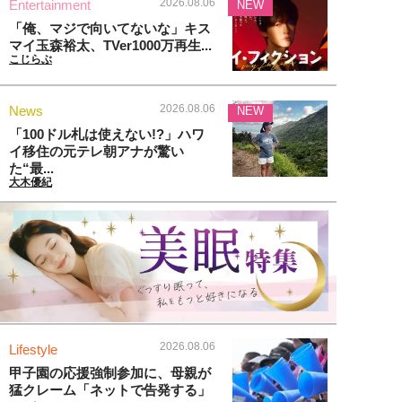
2026.08.06
Entertainment
NEW
「俺、マジで向いてないな」キス
マイ玉森裕太、TVer1000万再生...
こじらぶ
2026.08.06
News
NEW
「100ドル札は使えない!?」ハワ
イ移住の元テレ朝アナが驚い
た“最...
大木優紀
2026.08.06
Lifestyle
甲子園の応援強制参加に、母親が
猛クレーム「ネットで告発する」