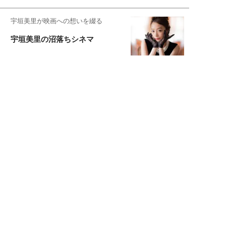
宇垣美里が映画への想いを綴る
宇垣美里の沼落ちシネマ
松本穂香が映画愛を語ります
銀幕ロンリーガール
猫バカライターがおくる
今日のにゃんこタイム
映画コラムニスト・加賀谷健
私的イケメン俳優を求めて