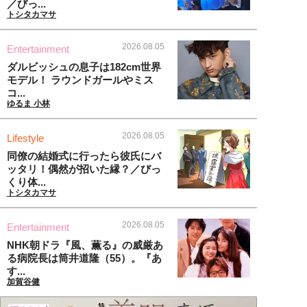
／びっ...
トシタカマサ
2026.08.05
Entertainment
ダルビッシュの息子は182cm世界
モデル！ ラウンドガールやミス
コ...
ゆるま 小林
2026.08.05
Lifestyle
同僚の結婚式に行ったら彼氏にバ
ッタリ！偶然が招いた縁？／びっ
くり体...
トシタカマサ
2026.08.05
Entertainment
NHK朝ドラ『風、薫る』の威厳あ
る病院長は筒井道隆（55）。『あ
す...
加賀谷健