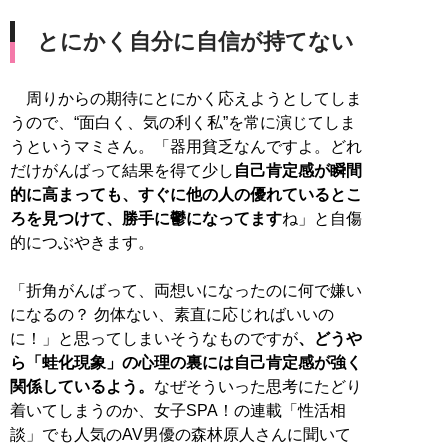
とにかく自分に自信が持てない
周りからの期待にとにかく応えようとしてしま
うので、“面白く、気の利く私”を常に演じてしま
うというマミさん。「器用貧乏なんですよ。どれ
だけがんばって結果を得て少し
自己肯定感が瞬間
的に高まっても、すぐに他の人の優れているとこ
ろを見つけて、勝手に鬱になってます
ね」と自傷
的につぶやきます。
「折角がんばって、両想いになったのに何で嫌い
になるの？ 勿体ない、素直に応じればいいの
に！」と思ってしまいそうなものですが
、どうや
ら「蛙化現象」の心理の裏には自己肯定感が強く
関係しているよう。
なぜそういった思考にたどり
着いてしまうのか、女子SPA！の連載「性活相
談」でも人気のAV男優の森林原人さんに聞いて