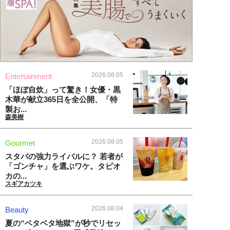
2026.08.05
Entertainment
「ほぼ自炊」って驚き！女優・黒
木華が献立365日を全公開、「特
製お...
森美樹
2026.08.05
Gourmet
スタバの強力ライバルに？ 若者が
「ゴンチャ」を選ぶワケ。タピオ
カの...
スギアカツキ
2026.08.04
Beauty
夏の“ベタベタ地獄”が秒でリセッ