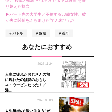
側。“後輩の脇道”や“2ヶ月で10キロ減量”を乗
り越えた執念
▶パート先の大学生と不倫する33歳女性。彼
が夫に関係をぶちまけた“てん末”とは?
バトル
嫁姑
義母
あなたにおすすめ
2025.11.24
人生に疲れたおじさんの前
に現れたのは謎のおもち
ゃ・ウーピンだった！／
漫…
2026.06.03
人生後半の“賢い生き方”が