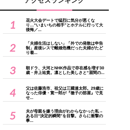
アクセスランキング
花火大会デートで猛烈に気分が悪くな
1
り…“いまいちの相手”とホテルに行って大
後悔／...
「夫婦生活はしない」「外での発散は申告
2
制」産後レスで離婚危機だった夫婦がたど
り着...
3
朝ドラ、大河とNHK作品で存在感を増す30
歳・井上祐貴。凛とした美しさと“眉間の...
父は佐藤浩市、祖父は三國連太郎。29歳に
4
なった俳優・寛一郎が『徹子の部屋』で見
せ...
夫が母親を嫌う理由がわからなかった私→
5
ある日“決定的瞬間”を目撃。さらに衝撃の
事...