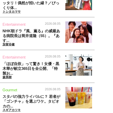
ッタリ！偶然が招いた縁？／びっ
くり体...
トシタカマサ
2026.08.05
Entertainment
NHK朝ドラ『風、薫る』の威厳あ
る病院長は筒井道隆（55）。『あ
す...
加賀谷健
2026.08.05
Entertainment
「ほぼ自炊」って驚き！女優・黒
木華が献立365日を全公開、「特
製お...
森美樹
2026.08.05
Gourmet
スタバの強力ライバルに？ 若者が
「ゴンチャ」を選ぶワケ。タピオ
カの...
スギアカツキ