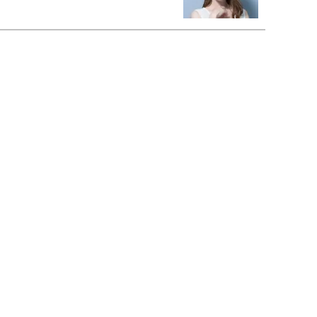
宇垣美里が映画への想いを綴る
宇垣美里の沼落ちシネマ
松本穂香が映画愛を語ります
銀幕ロンリーガール
猫バカライターがおくる
今日のにゃんこタイム
映画コラムニスト・加賀谷健