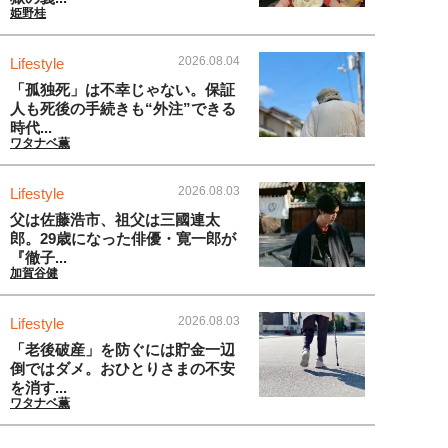
姫野桂
2026.08.04
Lifestyle
「孤独死」は不幸じゃない。保証
人も死後の手続きも“外注”できる
時代...
ワタナベ薫
2026.08.03
Lifestyle
父は佐藤浩市、祖父は三國連太
郎。29歳になった俳優・寛一郎が
『徹子...
加賀谷健
2026.08.03
Lifestyle
「老後破産」を防ぐには貯金一辺
倒ではダメ。おひとりさまの不安
を消す...
ワタナベ薫