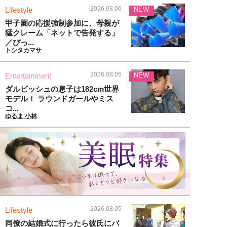
2026.08.06
Lifestyle
NEW
甲子園の応援強制参加に、母親が
猛クレーム「ネットで告発する」
／びっ...
トシタカマサ
2026.08.05
Entertainment
NEW
ダルビッシュの息子は182cm世界
モデル！ ラウンドガールやミス
コ...
ゆるま 小林
2026.08.05
Lifestyle
同僚の結婚式に行ったら彼氏にバ