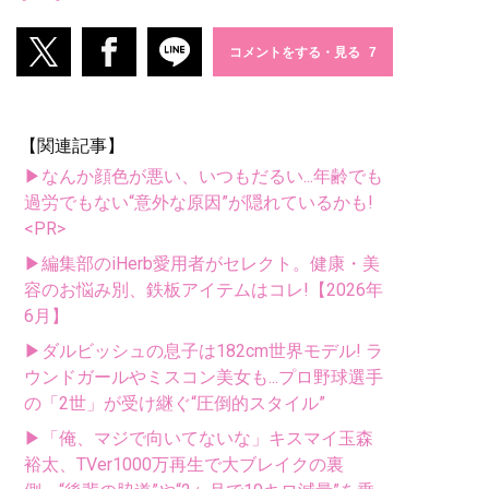
コメントをする・見る
【関連記事】
▶なんか顔色が悪い、いつもだるい...年齢でも
過労でもない“意外な原因”が隠れているかも!
<PR>
▶編集部のiHerb愛用者がセレクト。健康・美
容のお悩み別、鉄板アイテムはコレ!【2026年
6月】
▶ダルビッシュの息子は182cm世界モデル! ラ
ウンドガールやミスコン美女も...プロ野球選手
の「2世」が受け継ぐ“圧倒的スタイル”
▶「俺、マジで向いてないな」キスマイ玉森
裕太、TVer1000万再生で大ブレイクの裏