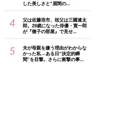
した美しさと“眉間の...
4
父は佐藤浩市、祖父は三國連太
郎。29歳になった俳優・寛一郎
が『徹子の部屋』で見せ...
5
夫が母親を嫌う理由がわからな
かった私→ある日“決定的瞬
間”を目撃。さらに衝撃の事...