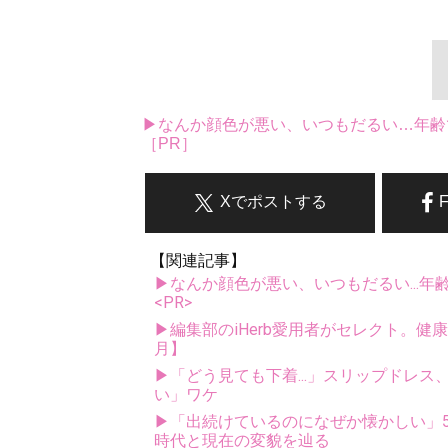
▶なんか顔色が悪い、いつもだるい…年齢
［PR］
Xでポストする
【関連記事】
▶なんか顔色が悪い、いつもだるい...年
<PR>
▶編集部のiHerb愛用者がセレクト。健
月】
▶「どう見ても下着...」スリップドレ
い」ワケ
▶「出続けているのになぜか懐かしい」5
時代と現在の変貌を辿る