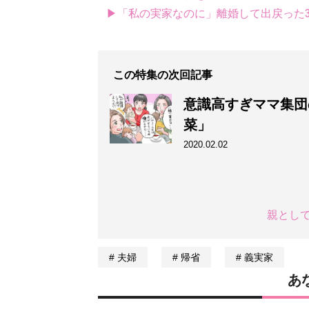
▶「私の実家なのに」離婚して出戻った3
この特集の次回記事
意識高すぎママ集団
菜」
2020.02.02
親とし
夫婦
帰省
義実家
あ