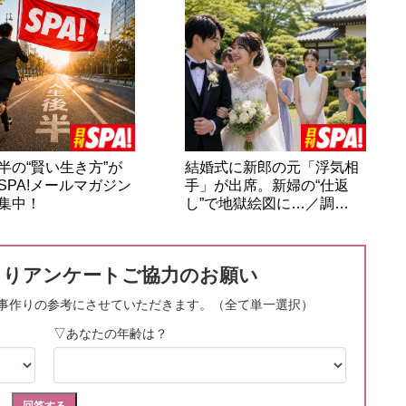
半の“賢い生き方”が
結婚式に新郎の元「浮気相
SPA!メールマガジン
手」が出席。新婦の“仕返
集中！
し”で地獄絵図に…／調…