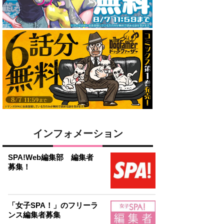
インフォメーション
SPA!Web編集部 編集者
募集！
「女子SPA！」のフリーラ
ンス編集者募集