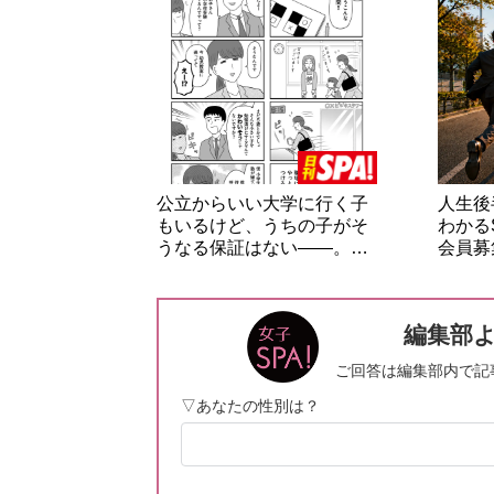
公立からいい大学に行く子
人生後
もいるけど、うちの子がそ
わかる
うなる保証はない――。…
会員募