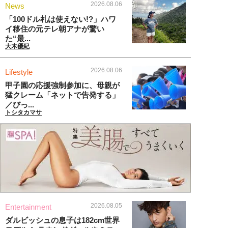
2026.08.06
News
「100ドル札は使えない!?」ハワ
イ移住の元テレ朝アナが驚い
た“最...
大木優紀
2026.08.06
Lifestyle
甲子園の応援強制参加に、母親が
猛クレーム「ネットで告発する」
／びっ...
トシタカマサ
2026.08.05
Entertainment
ダルビッシュの息子は182cm世界