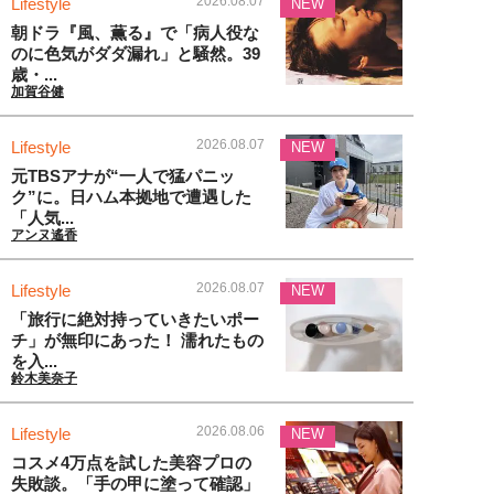
2026.08.07
Lifestyle
NEW
朝ドラ『風、薫る』で「病人役な
のに色気がダダ漏れ」と騒然。39
歳・...
加賀谷健
2026.08.07
Lifestyle
NEW
元TBSアナが“一人で猛パニッ
ク”に。日ハム本拠地で遭遇した
「人気...
アンヌ遙香
2026.08.07
Lifestyle
NEW
「旅行に絶対持っていきたいポー
チ」が無印にあった！ 濡れたもの
を入...
鈴木美奈子
2026.08.06
Lifestyle
NEW
コスメ4万点を試した美容プロの
失敗談。「手の甲に塗って確認」