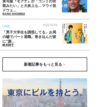
実写版『モアナ』が「コントの衣
装みたい」と大炎上も…マウイ役
ドウェ...
BANG SHOWBIZ
2026.08.04
Love
「男子大学生を誘惑してる」お局
の嘘でパート退職。巻き込んだ彼
に“謝...
鈴木詩子
新着記事をもっと見る