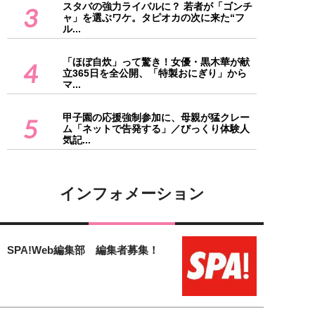
スタバの強力ライバルに？ 若者が「ゴンチ
3
ャ」を選ぶワケ。タピオカの次に来た“フ
ル...
「ほぼ自炊」って驚き！女優・黒木華が献
4
立365日を全公開、「特製おにぎり」から
マ...
甲子園の応援強制参加に、母親が猛クレー
5
ム「ネットで告発する」／びっくり体験人
気記...
インフォメーション
SPA!Web編集部 編集者募集！