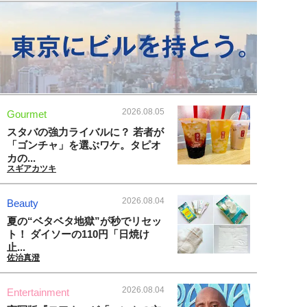
2026.08.05
Gourmet
スタバの強力ライバルに？ 若者が
「ゴンチャ」を選ぶワケ。タピオ
カの...
スギアカツキ
2026.08.04
Beauty
夏の“ベタベタ地獄”が秒でリセッ
ト！ ダイソーの110円「日焼け
止...
佐治真澄
2026.08.04
Entertainment