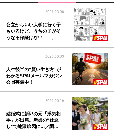
2026.03.08
公立からいい大学に行く子
もいるけど、うちの子がそ
うなる保証はない――。…
2026.06.03
人生後半の“賢い生き方”が
わかるSPA!メールマガジン
会員募集中！
2026.06.19
結婚式に新郎の元「浮気相
手」が出席。新婦の“仕返
し”で地獄絵図に…／調…