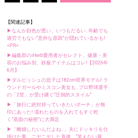
【関連記事】
▶なんか顔色が悪い、いつもだるい...年齢でも
過労でもない“意外な原因”が隠れているかも!
<PR>
▶編集部のiHerb愛用者がセレクト。健康・美
容のお悩み別、鉄板アイテムはコレ!【2026年
6月】
▶ダルビッシュの息子は182cm世界モデル! ラ
ウンドガールやミスコン美女も...プロ野球選手
の「2世」が受け継ぐ“圧倒的スタイル”
▶「旅行に絶対持っていきたいポーチ」が無
印にあった! 濡れたものを入れてもすぐ乾
く“底面の秘密”に大満足
▶「離婚したいんだよね...」夫にドッキリを仕
掛けた妻。ニヤニヤした直後、“笑えない展