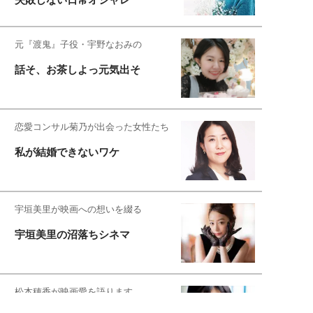
元『渡鬼』子役・宇野なおみの
話そ、お茶しよっ元気出そ
恋愛コンサル菊乃が出会った女性たち
私が結婚できないワケ
宇垣美里が映画への想いを綴る
宇垣美里の沼落ちシネマ
松本穂香が映画愛を語ります