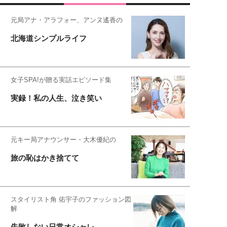
元局アナ・アラフォー、アンヌ遙香の
北海道シンプルライフ
女子SPA!が贈る実話エピソード集
実録！私の人生、泣き笑い
元キー局アナウンサー・大木優紀の
旅の恥はかき捨てて
スタイリスト角 佑宇子のファッション図
解
失敗しない日常オシャレ