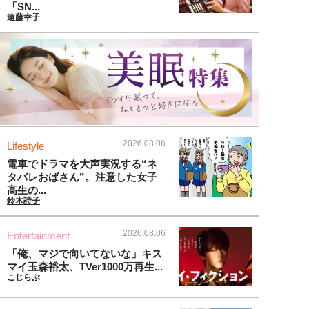
「SN...
遠藤幸子
2026.08.06
Lifestyle
電車でドラマを大声実況する“ネ
タバレおばさん”。注意した女子
高生の...
鈴木詩子
2026.08.06
Entertainment
「俺、マジで向いてないな」キス
マイ玉森裕太、TVer1000万再生...
こじらぶ