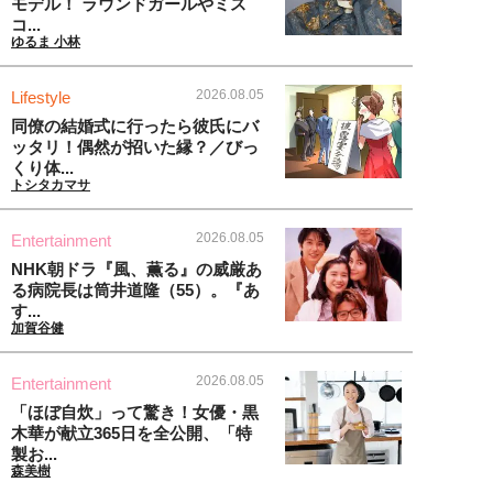
モデル！ ラウンドガールやミス
コ...
ゆるま 小林
2026.08.05
Lifestyle
同僚の結婚式に行ったら彼氏にバ
ッタリ！偶然が招いた縁？／びっ
くり体...
トシタカマサ
2026.08.05
Entertainment
NHK朝ドラ『風、薫る』の威厳あ
る病院長は筒井道隆（55）。『あ
す...
加賀谷健
2026.08.05
Entertainment
「ほぼ自炊」って驚き！女優・黒
木華が献立365日を全公開、「特
製お...
森美樹