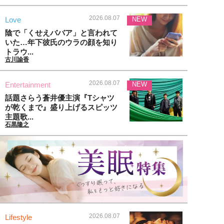
2026.08.07
Love
NEW
陰で「くせえババア」と言われて
いた…年下彼氏のウラの顔を知り
トラウ...
古川諭香
2026.08.07
Entertainment
NEW
話題さらう蒼井優主演『Tシャツ
が乾くまで』盛り上げるスピッツ
主題歌...
石黒隆之
2026.08.07
Lifestyle