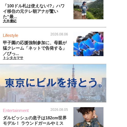
「100ドル札は使えない!?」ハワ
イ移住の元テレ朝アナが驚い
た“最...
大木優紀
2026.08.06
Lifestyle
甲子園の応援強制参加に、母親が
猛クレーム「ネットで告発する」
／びっ...
トシタカマサ
2026.08.05
Entertainment
ダルビッシュの息子は182cm世界
モデル！ ラウンドガールやミス