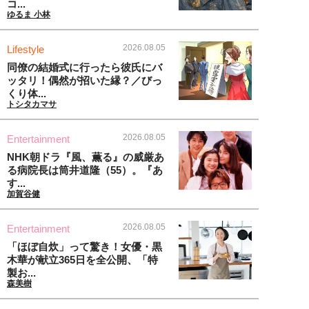
コ...
ゆるま 小林
2026.08.05
Lifestyle
同僚の結婚式に行ったら彼氏にバ
ッタリ！偶然が招いた縁？／びっ
くり体...
トシタカマサ
2026.08.05
Entertainment
NHK朝ドラ『風、薫る』の威厳あ
る病院長は筒井道隆（55）。『あ
す...
加賀谷健
2026.08.05
Entertainment
「ほぼ自炊」って驚き！女優・黒
木華が献立365日を全公開、「特
製お...
森美樹