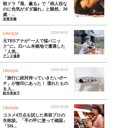
朝ドラ『風、薫る』で「病人役な
のに色気がダダ漏れ」と騒然。39
歳・...
加賀谷健
2026.08.07
Lifestyle
元TBSアナが“一人で猛パニッ
ク”に。日ハム本拠地で遭遇した
「人気...
アンヌ遙香
2026.08.07
Lifestyle
「旅行に絶対持っていきたいポー
チ」が無印にあった！ 濡れたもの
を入...
鈴木美奈子
2026.08.06
Lifestyle
コスメ4万点を試した美容プロの
失敗談。「手の甲に塗って確認」
「SN...