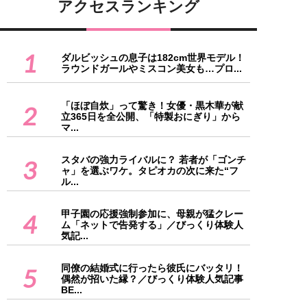
アクセスランキング
1
ダルビッシュの息子は182cm世界モデル！
ラウンドガールやミスコン美女も…プロ...
「ほぼ自炊」って驚き！女優・黒木華が献
2
立365日を全公開、「特製おにぎり」から
マ...
スタバの強力ライバルに？ 若者が「ゴンチ
3
ャ」を選ぶワケ。タピオカの次に来た“フ
ル...
甲子園の応援強制参加に、母親が猛クレー
4
ム「ネットで告発する」／びっくり体験人
気記...
同僚の結婚式に行ったら彼氏にバッタリ！
5
偶然が招いた縁？／びっくり体験人気記事
BE...