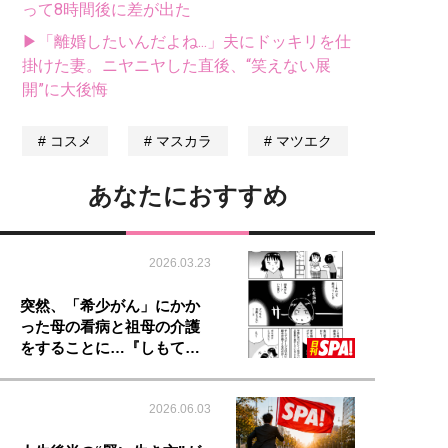
って8時間後に差が出た
▶「離婚したいんだよね...」夫にドッキリを仕
掛けた妻。ニヤニヤした直後、“笑えない展
開”に大後悔
コスメ
マスカラ
マツエク
あなたにおすすめ
2026.03.23
突然、「希少がん」にかか
った母の看病と祖母の介護
をすることに…『しもて…
2026.06.03