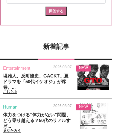
新着記事
2026.08.07
Entertainment
NEW
堺雅人、反町隆史、GACKT…夏
ドラマを「50代イケオジ」が席
巻。...
こじらぶ
2026.08.07
Human
NEW
体力をつける“体力がない”問題、
どう乗り越える？50代のリアルす
ぎ...
まなたろう