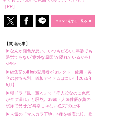
労でもない“意外な原因”が隠れているかも！
［PR］
コメントをする・見る
【関連記事】
▶なんか顔色が悪い、いつもだるい...年齢でも
過労でもない“意外な原因”が隠れているかも!
<PR>
▶編集部のiHerb愛用者がセレクト。健康・美
容のお悩み別、鉄板アイテムはコレ!【2026年
6月】
▶朝ドラ『風、薫る』で「病人役なのに色気
がダダ漏れ」と騒然。39歳・人気俳優が藁の
寝床で見せた“尋常じゃない色気”の正体
▶人気の「マスカラ下地」4種を徹底比較。塗