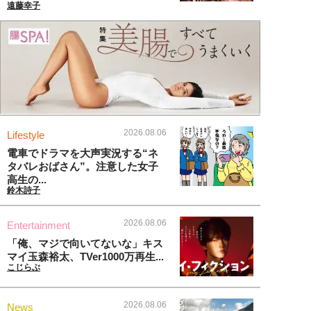
遠藤幸子
2026.08.06
Lifestyle
電車でドラマを大声実況する“ネ
タバレおばさん”。注意した女子
高生の...
鈴木詩子
2026.08.06
Entertainment
「俺、マジで向いてないな」キス
マイ玉森裕太、TVer1000万再生...
こじらぶ
2026.08.06
News