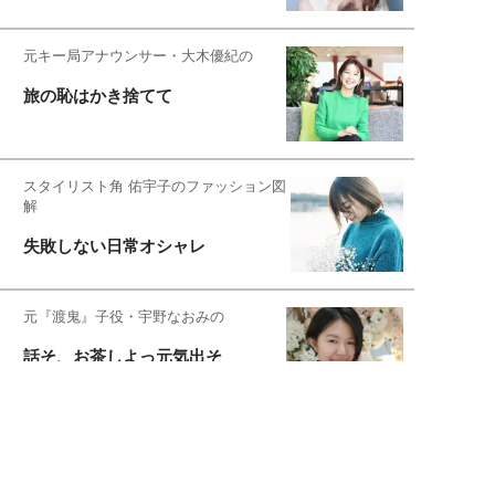
元キー局アナウンサー・大木優紀の
旅の恥はかき捨てて
スタイリスト角 佑宇子のファッション図
解
失敗しない日常オシャレ
元『渡鬼』子役・宇野なおみの
話そ、お茶しよっ元気出そ
恋愛コンサル菊乃が出会った女性たち
私が結婚できないワケ