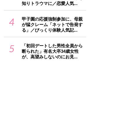
知りトラウマに／恋愛人気...
4
甲子園の応援強制参加に、母親
が猛クレーム「ネットで告発す
る」／びっくり体験人気記...
5
「初回デートした男性全員から
断られた」有名大卒34歳女性
が、高望みしないのにお見...