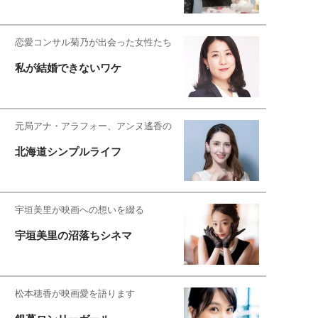
恋愛コンサル菊乃が出会った女性たち
私が結婚できないワケ
元局アナ・アラフォー、アンヌ遙香の
北海道シンプルライフ
宇垣美里が映画への想いを綴る
宇垣美里の沼落ちシネマ
松本穂香が映画愛を語ります