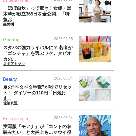
Entertainment
「ほぼ自炊」って驚き！女優・黒
木華が献立365日を全公開、「特
製お...
森美樹
2026.08.05
Gourmet
スタバの強力ライバルに？ 若者が
「ゴンチャ」を選ぶワケ。タピオ
カの...
スギアカツキ
2026.08.04
Beauty
夏の“ベタベタ地獄”が秒でリセッ
ト！ ダイソーの110円「日焼け
止...
佐治真澄
2026.08.04
Entertainment
実写版『モアナ』が「コントの衣
装みたい」と大炎上も…マウイ役