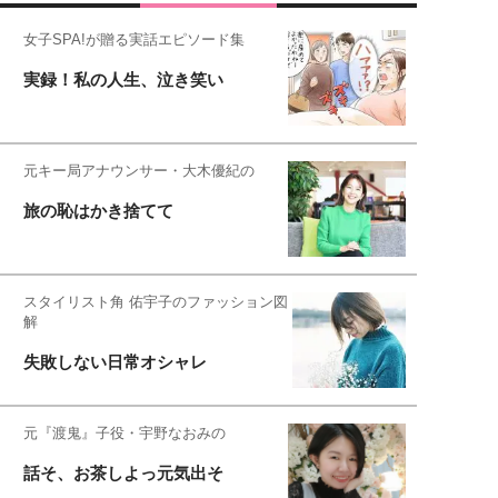
女子SPA!が贈る実話エピソード集
実録！私の人生、泣き笑い
元キー局アナウンサー・大木優紀の
旅の恥はかき捨てて
スタイリスト角 佑宇子のファッション図
解
失敗しない日常オシャレ
元『渡鬼』子役・宇野なおみの
話そ、お茶しよっ元気出そ