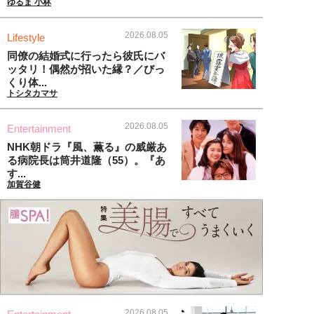
ゆるま 小林
2026.08.05
Lifestyle
同僚の結婚式に行ったら彼氏にバ
ッタリ！偶然が招いた縁？／びっ
くり体...
トシタカマサ
2026.08.05
Entertainment
NHK朝ドラ『風、薫る』の威厳あ
る病院長は筒井道隆（55）。『あ
す...
加賀谷健
2026.08.05