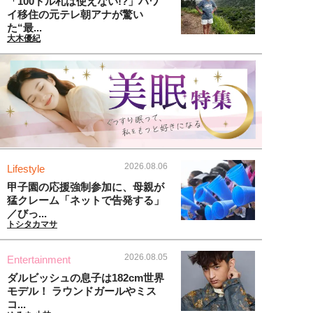
「100ドル札は使えない!?」ハワ
イ移住の元テレ朝アナが驚い
た“最...
大木優紀
2026.08.06
Lifestyle
甲子園の応援強制参加に、母親が
猛クレーム「ネットで告発する」
／びっ...
トシタカマサ
2026.08.05
Entertainment
ダルビッシュの息子は182cm世界
モデル！ ラウンドガールやミス
コ...