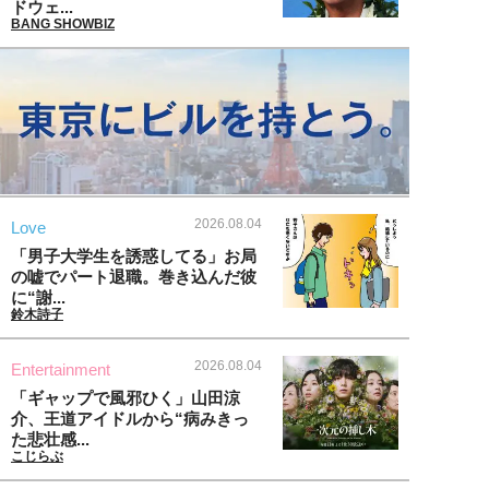
ドウェ...
BANG SHOWBIZ
2026.08.04
Love
「男子大学生を誘惑してる」お局
の嘘でパート退職。巻き込んだ彼
に“謝...
鈴木詩子
2026.08.04
Entertainment
「ギャップで風邪ひく」山田涼
介、王道アイドルから“病みきっ
た悲壮感...
こじらぶ