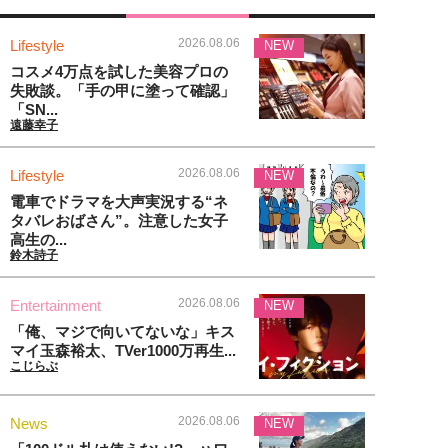
2026.08.06
Lifestyle
NEW
コスメ4万点を試した美容プロの
失敗談。「手の甲に塗って確認」
「SN...
遠藤幸子
2026.08.06
Lifestyle
NEW
電車でドラマを大声実況する“ネ
タバレおばさん”。注意した女子
高生の...
鈴木詩子
2026.08.06
Entertainment
NEW
「俺、マジで向いてないな」キス
マイ玉森裕太、TVer1000万再生...
こじらぶ
2026.08.06
News
NEW