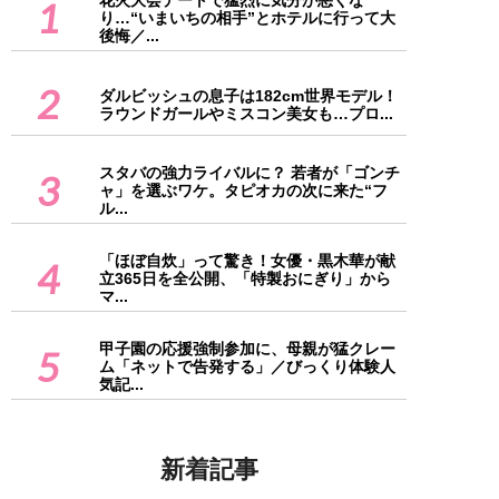
花火大会デートで猛烈に気分が悪くな
1
り…“いまいちの相手”とホテルに行って大
後悔／...
2
ダルビッシュの息子は182cm世界モデル！
ラウンドガールやミスコン美女も…プロ...
スタバの強力ライバルに？ 若者が「ゴンチ
3
ャ」を選ぶワケ。タピオカの次に来た“フ
ル...
「ほぼ自炊」って驚き！女優・黒木華が献
4
立365日を全公開、「特製おにぎり」から
マ...
甲子園の応援強制参加に、母親が猛クレー
5
ム「ネットで告発する」／びっくり体験人
気記...
新着記事