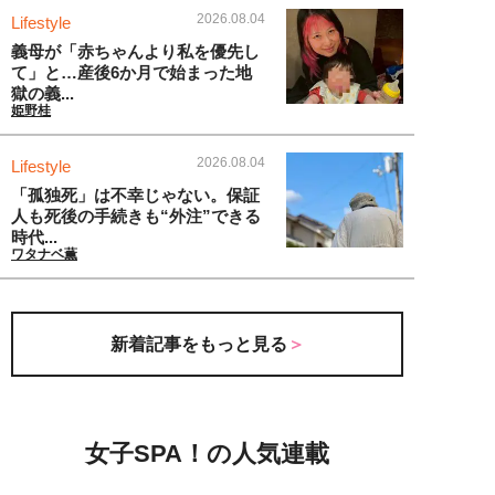
2026.08.04
Lifestyle
義母が「赤ちゃんより私を優先し
て」と…産後6か月で始まった地
獄の義...
姫野桂
2026.08.04
Lifestyle
「孤独死」は不幸じゃない。保証
人も死後の手続きも“外注”できる
時代...
ワタナベ薫
新着記事をもっと見る
女子SPA！の人気連載