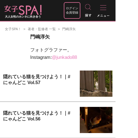
ログイン
会員登録
大人女性のホンネに向き合う
女子SPA！
著者・監修者 一覧
門嶋淳矢
門嶋淳矢
フォトグラファー。
Instagram:
@junkado88
隠れている猫を見つけよう！｜#
にゃんどこ Vol.57
隠れている猫を見つけよう！｜#
にゃんどこ Vol.56