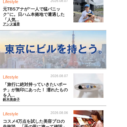
2026.08.07
Lifestyle
元TBSアナが“一人で猛パニッ
ク”に。日ハム本拠地で遭遇した
「人気...
アンヌ遙香
2026.08.07
Lifestyle
「旅行に絶対持っていきたいポー
チ」が無印にあった！ 濡れたもの
を入...
鈴木美奈子
2026.08.06
Lifestyle
コスメ4万点を試した美容プロの
失敗談。「手の甲に塗って確認」