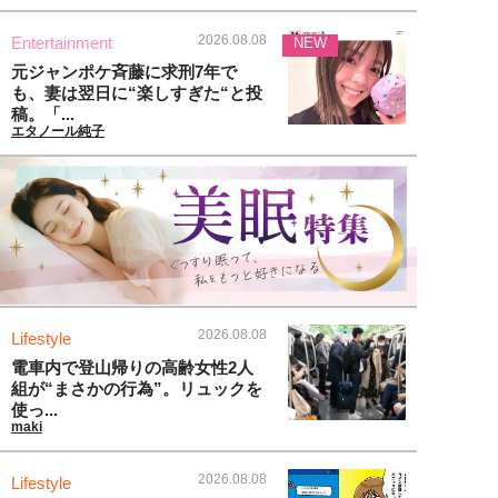
2026.08.08
Entertainment
NEW
元ジャンポケ斉藤に求刑7年で
も、妻は翌日に“楽しすぎた“と投
稿。「...
エタノール純子
2026.08.08
Lifestyle
電車内で登山帰りの高齢女性2人
組が“まさかの行為”。リュックを
使っ...
maki
2026.08.08
Lifestyle