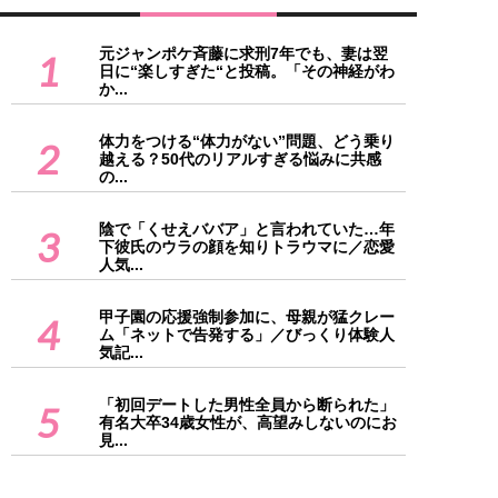
元ジャンポケ斉藤に求刑7年でも、妻は翌
1
日に“楽しすぎた“と投稿。「その神経がわ
か...
体力をつける“体力がない”問題、どう乗り
2
越える？50代のリアルすぎる悩みに共感
の...
陰で「くせえババア」と言われていた…年
3
下彼氏のウラの顔を知りトラウマに／恋愛
人気...
甲子園の応援強制参加に、母親が猛クレー
4
ム「ネットで告発する」／びっくり体験人
気記...
「初回デートした男性全員から断られた」
5
有名大卒34歳女性が、高望みしないのにお
見...