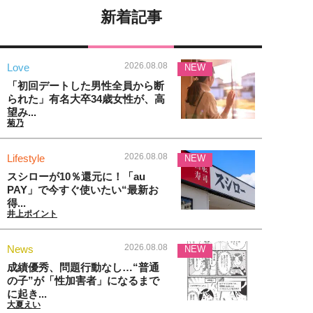
新着記事
2026.08.08
Love
NEW
「初回デートした男性全員から断
られた」有名大卒34歳女性が、高
望み...
菊乃
2026.08.08
Lifestyle
NEW
スシローが10％還元に！「au
PAY」で今すぐ使いたい“最新お
得...
井上ポイント
2026.08.08
News
NEW
成績優秀、問題行動なし…“普通
の子”が「性加害者」になるまで
に起き...
大夏えい