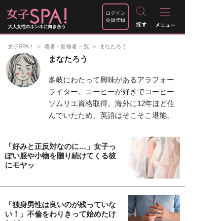
ログイン
会員登録
大人女性のホンネに向き合う
女子SPA！
著者・監修者 一覧
まなたろう
まなたろう
多岐にわたって興味があるアラフォー
ライター。コーヒーが好きでコーヒー
ソムリエ資格取得。海外に12年ほど住
んでいたため、英語はそこそこ堪能。
「好みと正反対なのに…」女子っ
ぽい服や小物を贈り続けてくる彼
にモヤッ
「独身男性は良いのが残っていな
い！」不倫をわりきって始めたけ