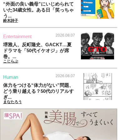
“外面の良い義母”にいじめられて
いた34歳女性。ある日「笑っちゃ
う...
鈴木詩子
2026.08.07
Entertainment
堺雅人、反町隆史、GACKT…夏
ドラマを「50代イケオジ」が席
巻。...
こじらぶ
2026.08.07
Human
体力をつける“体力がない”問題、
どう乗り越える？50代のリアルす
ぎ...
まなたろう