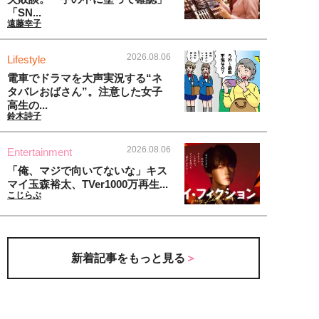
「SN...
遠藤幸子
2026.08.06
Lifestyle
電車でドラマを大声実況する“ネ
タバレおばさん”。注意した女子
高生の...
鈴木詩子
2026.08.06
Entertainment
「俺、マジで向いてないな」キス
マイ玉森裕太、TVer1000万再生...
こじらぶ
新着記事をもっと見る