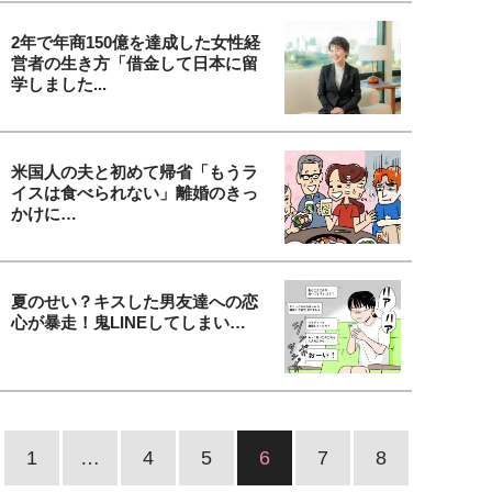
2年で年商150億を達成した女性経
営者の生き方「借金して日本に留
学しました...
米国人の夫と初めて帰省「もうラ
イスは食べられない」離婚のきっ
かけに…
夏のせい？キスした男友達への恋
心が暴走！鬼LINEしてしまい…
1
…
4
5
6
7
8