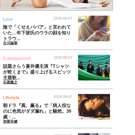
2026.08.07
Love
陰で「くせえババア」と言われて
いた…年下彼氏のウラの顔を知り
トラウ...
古川諭香
2026.08.07
Entertainment
話題さらう蒼井優主演『Tシャツ
が乾くまで』盛り上げるスピッツ
主題歌...
石黒隆之
2026.08.07
Lifestyle
朝ドラ『風、薫る』で「病人役な
のに色気がダダ漏れ」と騒然。39
歳・...
加賀谷健