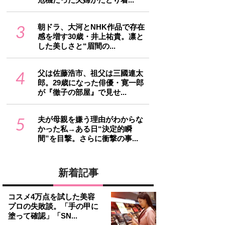
3
朝ドラ、大河とNHK作品で存在
感を増す30歳・井上祐貴。凛と
した美しさと“眉間の...
4
父は佐藤浩市、祖父は三國連太
郎。29歳になった俳優・寛一郎
が『徹子の部屋』で見せ...
5
夫が母親を嫌う理由がわからな
かった私→ある日“決定的瞬
間”を目撃。さらに衝撃の事...
新着記事
コスメ4万点を試した美容
プロの失敗談。「手の甲に
塗って確認」「SN...