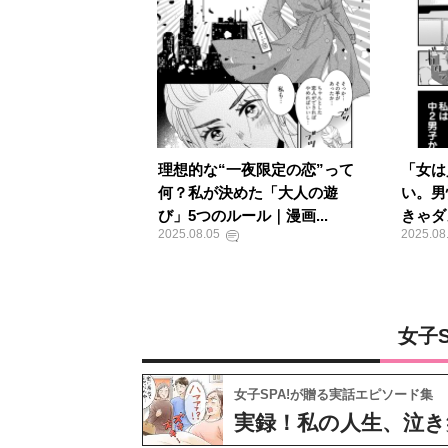
理想的な“一夜限定の恋”って
「女は
何？私が決めた「大人の遊
い。男
び」5つのルール｜漫画...
きゃダ
2025.08.05
2025.08
女子
女子SPA!が贈る実話エピソード集
実録！私の人生、泣き