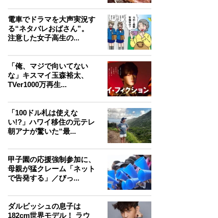
電車でドラマを大声実況す
る“ネタバレおばさん”。
注意した女子高生の...
「俺、マジで向いてない
な」キスマイ玉森裕太、
TVer1000万再生...
「100ドル札は使えな
い!?」ハワイ移住の元テレ
朝アナが驚いた“最...
甲子園の応援強制参加に、
母親が猛クレーム「ネット
で告発する」／びっ...
ダルビッシュの息子は
182cm世界モデル！ ラウ