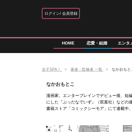
ログイン
会員登録
HOME
恋愛・結婚
エンタ
女子SPA！
著者・監修者 一覧
なかおもと
なかおもとこ
漫画家。エンターブレインでデビュー後、短編
にした『ぶっだなでいず』（双葉社）などの連
書籍ストア「コミックシーモア」にて連載中。