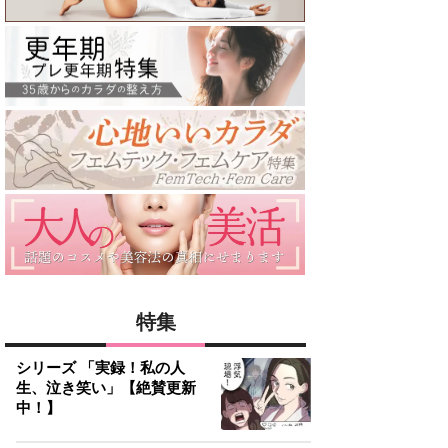
特集
シリーズ 「実録！私の人
生、泣き笑い」【絶賛更新
中！】