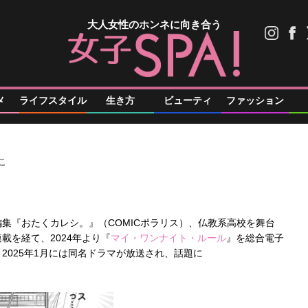
大人女性のホンネに向き合う
メ
ライフスタイル
生き方
ビューティ
ファッション
こ
集『おたくカレシ。』（COMICポラリス）、仏教系高校を舞台
載を経て、2024年より『
マイ・ワンナイト・ルール
』を総合電子
2025年1月には同名ドラマが放送され、話題に