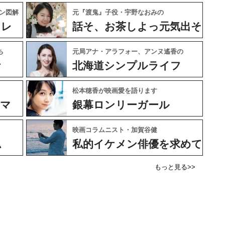
ン図解
元『渡鬼』子役・宇野なおみの
ャレ
話そ、お茶しよっ元気出そ
ち
元局アナ・アラフォー、アンヌ遙香の
ケ
北海道シンプルライフ
松本穂香が映画愛を語ります
ネマ
銀幕ロンリーガール
映画コラムニスト・加賀谷健
ム
私的イケメン俳優を求めて
もっと見る>>