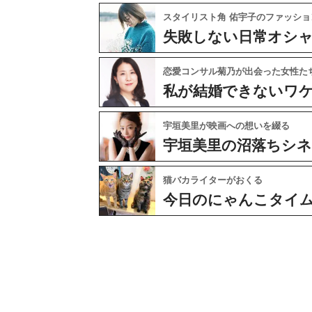
スタイリスト角 佑宇子のファッショ
失敗しない日常オシ
恋愛コンサル菊乃が出会った女性た
私が結婚できないワ
宇垣美里が映画への想いを綴る
宇垣美里の沼落ちシ
猫バカライターがおくる
今日のにゃんこタイ