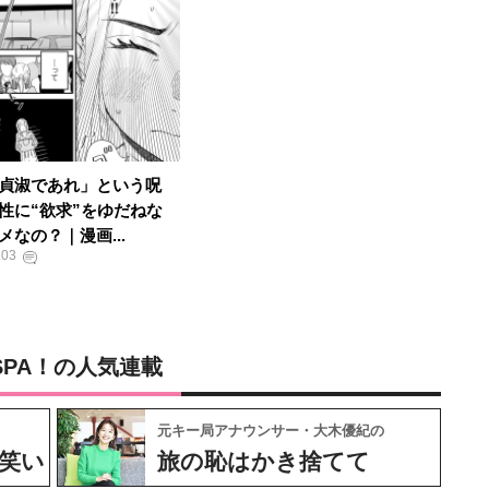
貞淑であれ」という呪
性に“欲求”をゆだねな
メなの？｜漫画...
.03
SPA！の人気連載
元キー局アナウンサー・大木優紀の
笑い
旅の恥はかき捨てて