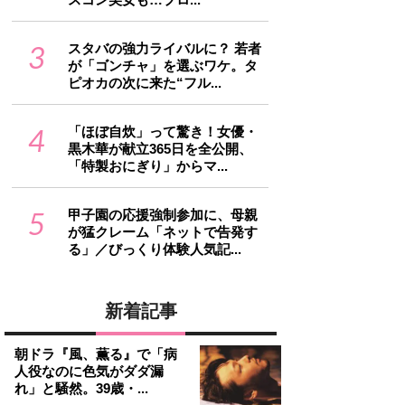
3
スタバの強力ライバルに？ 若者
が「ゴンチャ」を選ぶワケ。タ
ピオカの次に来た“フル...
4
「ほぼ自炊」って驚き！女優・
黒木華が献立365日を全公開、
「特製おにぎり」からマ...
5
甲子園の応援強制参加に、母親
が猛クレーム「ネットで告発す
る」／びっくり体験人気記...
新着記事
朝ドラ『風、薫る』で「病
人役なのに色気がダダ漏
れ」と騒然。39歳・...