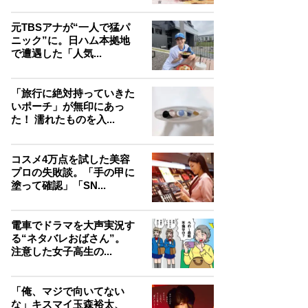
元TBSアナが“一人で猛パ
ニック”に。日ハム本拠地
で遭遇した「人気...
「旅行に絶対持っていきた
いポーチ」が無印にあっ
た！ 濡れたものを入...
コスメ4万点を試した美容
プロの失敗談。「手の甲に
塗って確認」「SN...
電車でドラマを大声実況す
る“ネタバレおばさん”。
注意した女子高生の...
「俺、マジで向いてない
な」キスマイ玉森裕太、