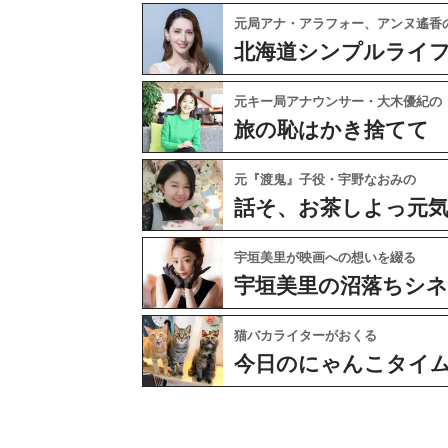
元局アナ・アラフォー、アンヌ遙香
北海道シンプルライ
元キー局アナウンサー・大木優紀の
旅の恥はかき捨てて
元『渡鬼』子役・宇野なおみの
話そ、お茶しよっ元
宇垣美里が映画への想いを綴る
宇垣美里の沼落ちシ
猫バカライターがおくる
今日のにゃんこタイ