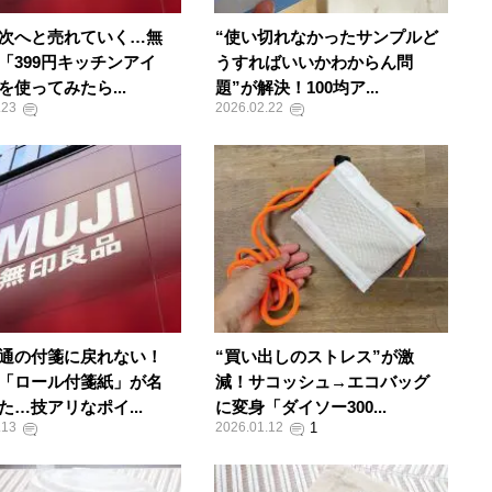
次へと売れていく…無
“使い切れなかったサンプルど
「399円キッチンアイ
うすればいいかわからん問
を使ってみたら...
題”が解決！100均ア...
.23
2026.02.22
通の付箋に戻れない！
“買い出しのストレス”が激
「ロール付箋紙」が名
減！サコッシュ→エコバッグ
た…技アリなポイ...
に変身「ダイソー300...
.13
2026.01.12