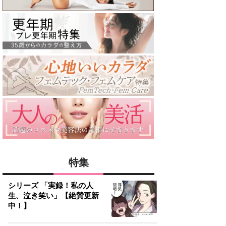
特集
シリーズ 「実録！私の人
生、泣き笑い」【絶賛更新
中！】