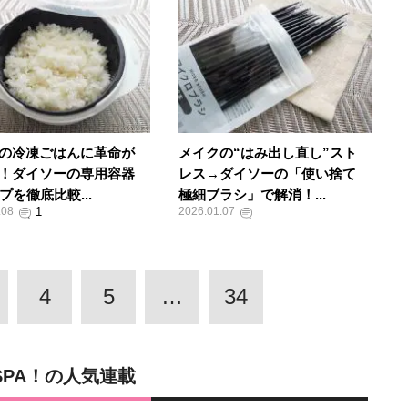
の冷凍ごはんに革命が
メイクの“はみ出し直し”スト
！ダイソーの専用容器
レス→ダイソーの「使い捨て
プを徹底比較...
極細ブラシ」で解消！...
.08
2026.01.07
4
5
…
34
SPA！の人気連載