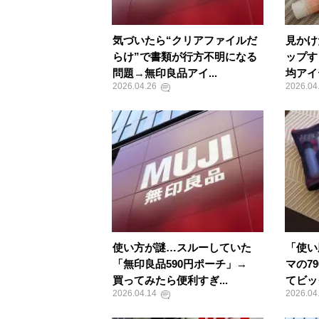
気づいたら“クリアファイルだ
見かけ
らけ”で書類が行方不明になる
ップす
問題→無印良品アイ...
均アイ
2026.04.26
2026.04
使い方が謎…スルーしていた
「使い
「無印良品590円ポーチ」→
マの7
買ってみたら便利すぎ...
てビッ
2026.04.14
2026.04