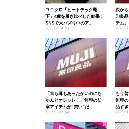
ユニクロ「ヒートテック靴
次から
下」4種を履き比べした結果！
印良品
SNSで大バズり中のア...
テム」
2026.02.24
2026.02
「首も耳もあったかいのにち
もう普
ゃんとオシャレ！」無印の防
無印の
寒アイテムが“買い”だ...
品すぎ
2026.02.17
2026.01