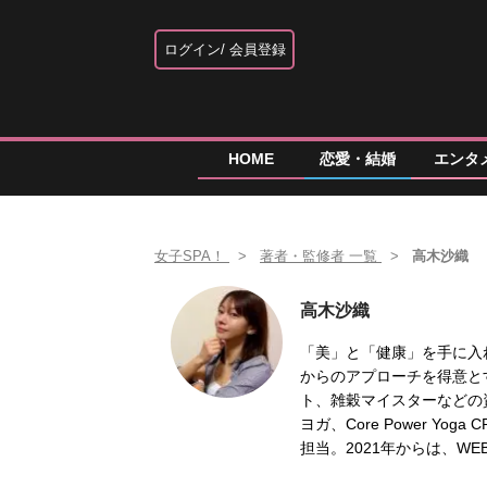
ログイン
会員登録
HOME
恋愛・結婚
エンタ
女子SPA！
著者・監修者 一覧
高木沙織
高木沙織
「美」と「健康」を手に入
からのアプローチを得意と
ト、雑穀マイスターなどの
ヨガ、Core Power Y
担当。2021年からは、WEB