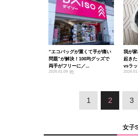
“エコバッグが重くて手が痛い
我が家
問題”が解決！100均グッズで
起きた
両手がフリーに／...
vsラッ
2026.01.09
2026.01
1
2
3
女子