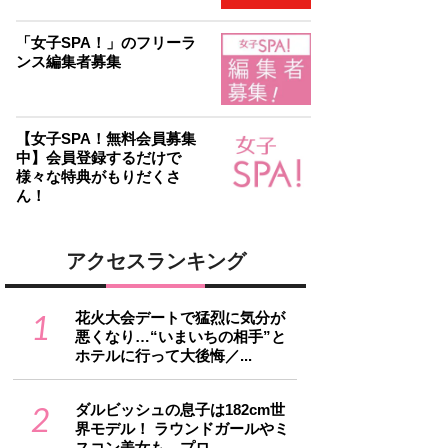
「女子SPA！」のフリーラ
ンス編集者募集
【女子SPA！無料会員募集
中】会員登録するだけで
様々な特典がもりだくさ
ん！
アクセスランキング
1
花火大会デートで猛烈に気分が
悪くなり…“いまいちの相手”と
ホテルに行って大後悔／...
2
ダルビッシュの息子は182cm世
界モデル！ ラウンドガールやミ
スコン美女も…プロ...