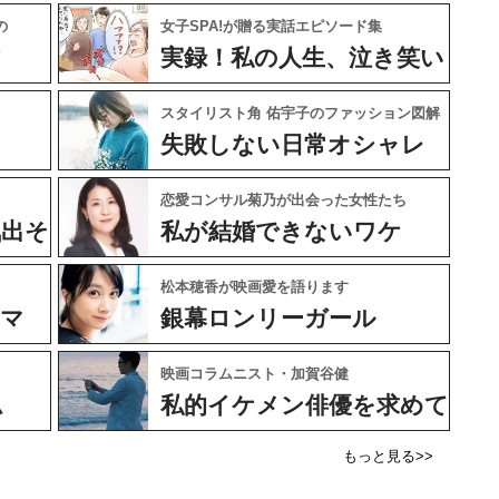
の
女子SPA!が贈る実話エピソード集
フ
実録！私の人生、泣き笑い
スタイリスト角 佑宇子のファッション図解
失敗しない日常オシャレ
恋愛コンサル菊乃が出会った女性たち
気出そ
私が結婚できないワケ
松本穂香が映画愛を語ります
ネマ
銀幕ロンリーガール
映画コラムニスト・加賀谷健
ム
私的イケメン俳優を求めて
もっと見る>>