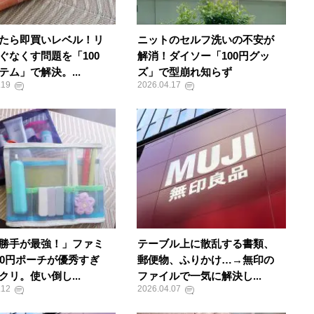
たら即買いレベル！リ
ニットのセルフ洗いの不安が
ぐなくす問題を「100
解消！ダイソー「100円グッ
テム」で解決。...
ズ」で型崩れ知らず
.19
2026.04.17
勝手が最強！」ファミ
テーブル上に散乱する書類、
90円ポーチが優秀すぎ
郵便物、ふりかけ…→無印の
クリ。使い倒し...
ファイルで一気に解決し...
.12
2026.04.07