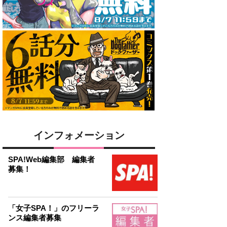
インフォメーション
SPA!Web編集部 編集者
募集！
「女子SPA！」のフリーラ
ンス編集者募集