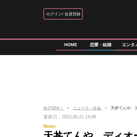
ログイン
会員登録
HOME
恋愛・結婚
エンタ
女子SPA！
ニュース・社会
天丼てんや、
更新日：2022.06.21 14:48
News
天丼てんや、ディオ