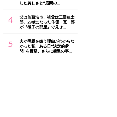
した美しさと“眉間の...
4
父は佐藤浩市、祖父は三國連太
郎。29歳になった俳優・寛一郎
が『徹子の部屋』で見せ...
5
夫が母親を嫌う理由がわからな
かった私→ある日“決定的瞬
間”を目撃。さらに衝撃の事...