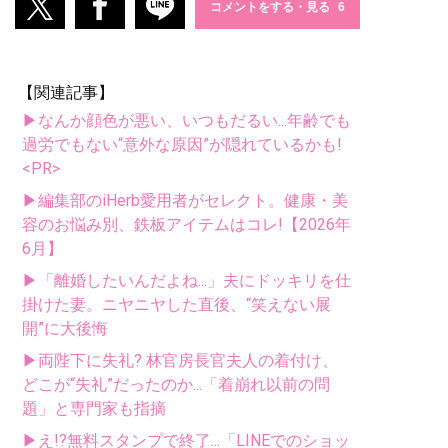
コメントをする・見る
【関連記事】
▶なんか顔色が悪い、いつもだるい...年齢でも
過労でもない“意外な原因”が隠れているかも!
<PR>
▶編集部のiHerb愛用者がセレクト。健康・美
容のお悩み別、鉄板アイテムはコレ!【2026年
6月】
▶「離婚したいんだよね...」夫にドッキリを仕
掛けた妻。ニヤニヤした直後、“笑えない展
開”に大後悔
▶両陛下に失礼? 林官房長官夫人の着付け、
どこが“失礼”だったのか...「着崩れ以前の問
題」と専門家も指摘
▶え!?無料スタンプで終了...「LINEでのショッ