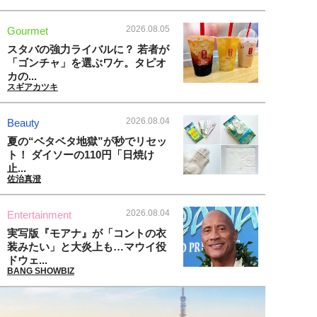
2026.08.05
Gourmet
スタバの強力ライバルに？ 若者が
「ゴンチャ」を選ぶワケ。タピオ
カの...
スギアカツキ
2026.08.04
Beauty
夏の“ベタベタ地獄”が秒でリセッ
ト！ ダイソーの110円「日焼け
止...
佐治真澄
2026.08.04
Entertainment
実写版『モアナ』が「コントの衣
装みたい」と大炎上も…マウイ役
ドウェ...
BANG SHOWBIZ