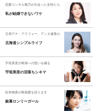
恋愛コンサル菊乃が出会った女性たち
私が結婚できないワケ
元局アナ・アラフォー、アンヌ遙香の
北海道シンプルライフ
宇垣美里が映画への想いを綴る
宇垣美里の沼落ちシネマ
松本穂香が映画愛を語ります
銀幕ロンリーガール