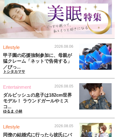
2026.08.06
Lifestyle
甲子園の応援強制参加に、母親が
猛クレーム「ネットで告発する」
／びっ...
トシタカマサ
2026.08.05
Entertainment
ダルビッシュの息子は182cm世界
モデル！ ラウンドガールやミス
コ...
ゆるま 小林
2026.08.05
Lifestyle
同僚の結婚式に行ったら彼氏にバ