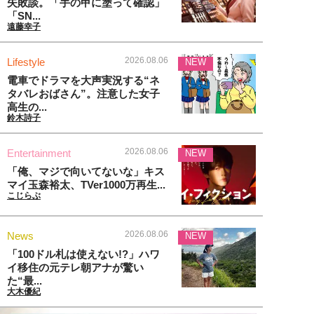
失敗談。「手の甲に塗って確認」
「SN...
遠藤幸子
2026.08.06
Lifestyle
NEW
電車でドラマを大声実況する“ネ
タバレおばさん”。注意した女子
高生の...
鈴木詩子
2026.08.06
Entertainment
NEW
「俺、マジで向いてないな」キス
マイ玉森裕太、TVer1000万再生...
こじらぶ
2026.08.06
News
NEW
「100ドル札は使えない!?」ハワ
イ移住の元テレ朝アナが驚い
た“最...
大木優紀