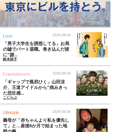
2026.08.04
Love
「男子大学生を誘惑してる」お局
の嘘でパート退職。巻き込んだ彼
に“謝...
鈴木詩子
2026.08.04
Entertainment
「ギャップで風邪ひく」山田涼
介、王道アイドルから“病みきっ
た悲壮感...
こじらぶ
2026.08.04
Lifestyle
義母が「赤ちゃんより私を優先し
て」と…産後6か月で始まった地
獄の義...