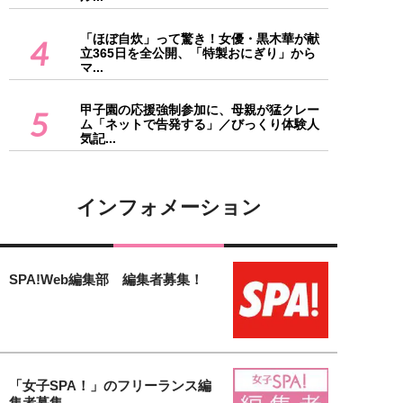
「ほぼ自炊」って驚き！女優・黒木華が献
4
立365日を全公開、「特製おにぎり」から
マ...
甲子園の応援強制参加に、母親が猛クレー
5
ム「ネットで告発する」／びっくり体験人
気記...
インフォメーション
SPA!Web編集部 編集者募集！
「女子SPA！」のフリーランス編
集者募集