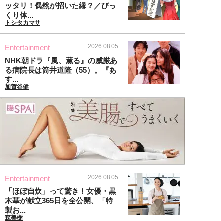
ッタリ！偶然が招いた縁？／びっ
くり体...
トシタカマサ
2026.08.05
Entertainment
NHK朝ドラ『風、薫る』の威厳あ
る病院長は筒井道隆（55）。『あ
す...
加賀谷健
2026.08.05
Entertainment
「ほぼ自炊」って驚き！女優・黒
木華が献立365日を全公開、「特
製お...
森美樹