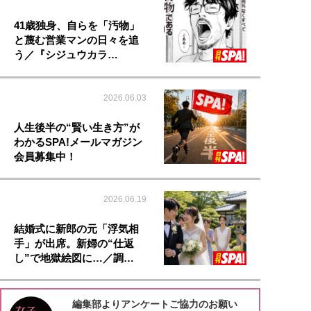
41歳独身、自らを「汚物」
と蔑む営業マンの日々を追
う／『シジュウカラ…
2026.06.03
人生後半の“賢い生き方”が
わかるSPA!メールマガジン
会員募集中！
2026.06.19
結婚式に新郎の元「浮気相
手」が出席。新婦の“仕返
し”で地獄絵図に…／調…