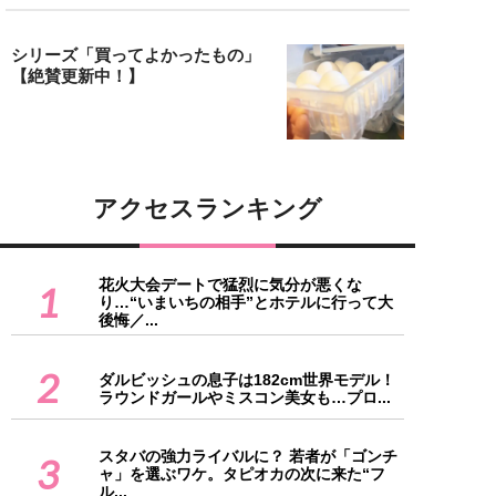
シリーズ「買ってよかったもの」
【絶賛更新中！】
アクセスランキング
花火大会デートで猛烈に気分が悪くな
1
り…“いまいちの相手”とホテルに行って大
後悔／...
2
ダルビッシュの息子は182cm世界モデル！
ラウンドガールやミスコン美女も…プロ...
スタバの強力ライバルに？ 若者が「ゴンチ
3
ャ」を選ぶワケ。タピオカの次に来た“フ
ル...