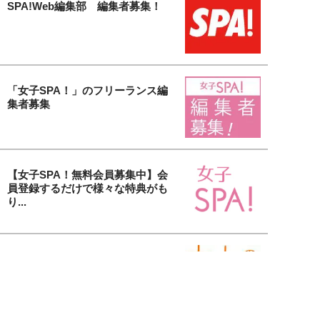
SPA!Web編集部 編集者募集！
「女子SPA！」のフリーランス編
集者募集
【女子SPA！無料会員募集中】会
員登録するだけで様々な特典がも
り...
貴社の美容アイテム＆サービスを
取材します！「大人の美活」タイ
アッ...