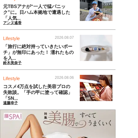
元TBSアナが“一人で猛パニッ
ク”に。日ハム本拠地で遭遇した
「人気...
アンヌ遙香
2026.08.07
Lifestyle
「旅行に絶対持っていきたいポー
チ」が無印にあった！ 濡れたもの
を入...
鈴木美奈子
2026.08.06
Lifestyle
コスメ4万点を試した美容プロの
失敗談。「手の甲に塗って確認」
「SN...
遠藤幸子