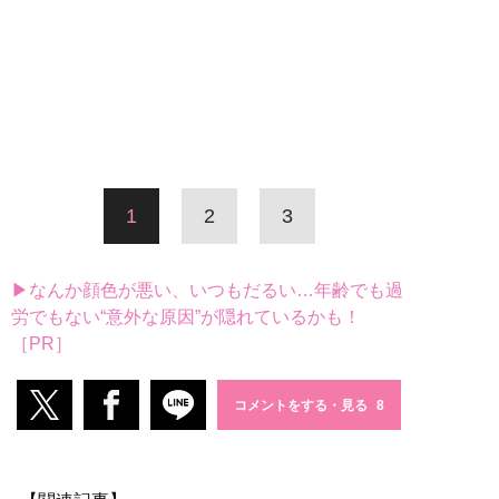
1
2
3
▶なんか顔色が悪い、いつもだるい…年齢でも過
労でもない“意外な原因”が隠れているかも！
［PR］
コメントをする・見る