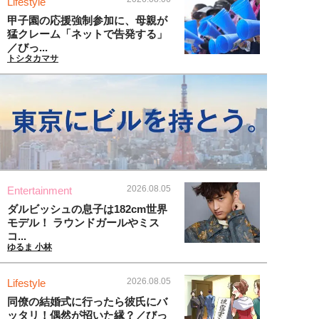
Lifestyle
甲子園の応援強制参加に、母親が
猛クレーム「ネットで告発する」
／びっ...
トシタカマサ
2026.08.05
Entertainment
ダルビッシュの息子は182cm世界
モデル！ ラウンドガールやミス
コ...
ゆるま 小林
2026.08.05
Lifestyle
同僚の結婚式に行ったら彼氏にバ
ッタリ！偶然が招いた縁？／びっ