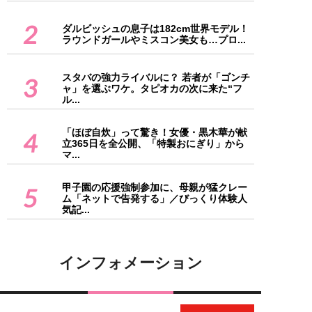
2
ダルビッシュの息子は182cm世界モデル！
ラウンドガールやミスコン美女も…プロ...
スタバの強力ライバルに？ 若者が「ゴンチ
3
ャ」を選ぶワケ。タピオカの次に来た“フ
ル...
「ほぼ自炊」って驚き！女優・黒木華が献
4
立365日を全公開、「特製おにぎり」から
マ...
甲子園の応援強制参加に、母親が猛クレー
5
ム「ネットで告発する」／びっくり体験人
気記...
インフォメーション