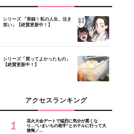
シリーズ 「実録！私の人生、泣き
笑い」【絶賛更新中！】
シリーズ「買ってよかったもの」
【絶賛更新中！】
アクセスランキング
花火大会デートで猛烈に気分が悪くな
1
り…“いまいちの相手”とホテルに行って大
後悔／...