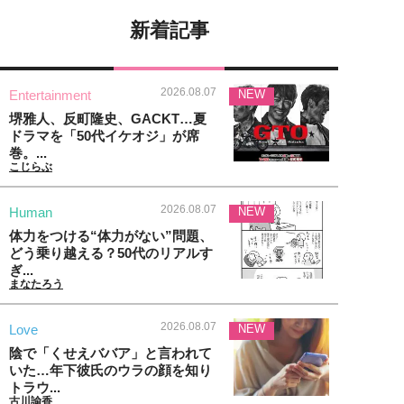
新着記事
2026.08.07
Entertainment
NEW
堺雅人、反町隆史、GACKT…夏
ドラマを「50代イケオジ」が席
巻。...
こじらぶ
2026.08.07
Human
NEW
体力をつける“体力がない”問題、
どう乗り越える？50代のリアルす
ぎ...
まなたろう
2026.08.07
Love
NEW
陰で「くせえババア」と言われて
いた…年下彼氏のウラの顔を知り
トラウ...
古川諭香