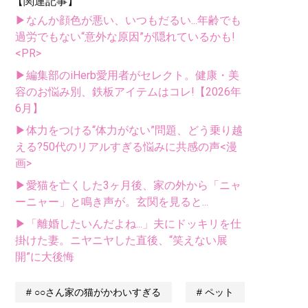
【関連記事】
▶なんか顔色が悪い、いつもだるい...年齢でも
過労でもない“意外な原因”が隠れているかも!
<PR>
▶編集部のiHerb愛用者がセレクト。健康・美
容のお悩み別、鉄板アイテムはコレ!【2026年
6月】
▶体力をつける“体力がない”問題、どう乗り越
える?50代のリアルすぎる悩みに共感の声<漫
画>
▶愛猫を亡くした3ヶ月後、家の外から「ニャ
ーニャー」と鳴き声が。玄関を見ると...
▶「離婚したいんだよね...」夫にドッキリを仕
掛けた妻。ニヤニヤした直後、“笑えない展
開”に大後悔
○○さん家の猫がかわいすぎる
ペット