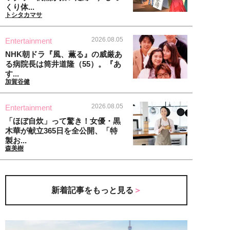
くり体...
トシタカマサ
2026.08.05
Entertainment
NHK朝ドラ『風、薫る』の威厳あ
る病院長は筒井道隆（55）。『あ
す...
加賀谷健
2026.08.05
Entertainment
「ほぼ自炊」って驚き！女優・黒
木華が献立365日を全公開、「特
製お...
森美樹
新着記事をもっと見る