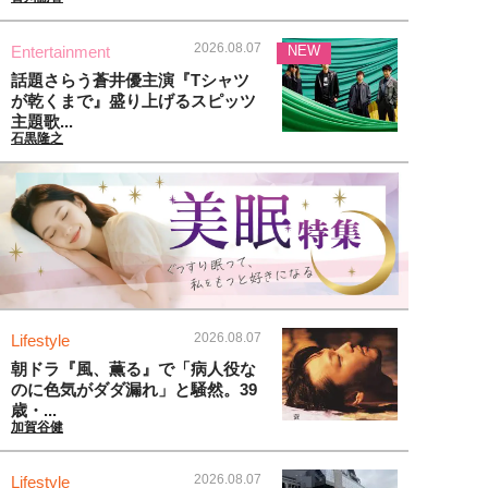
2026.08.07
Entertainment
NEW
話題さらう蒼井優主演『Tシャツ
が乾くまで』盛り上げるスピッツ
主題歌...
石黒隆之
2026.08.07
Lifestyle
朝ドラ『風、薫る』で「病人役な
のに色気がダダ漏れ」と騒然。39
歳・...
加賀谷健
2026.08.07
Lifestyle