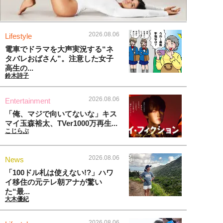
2026.08.06
Lifestyle
電車でドラマを大声実況する“ネ
タバレおばさん”。注意した女子
高生の...
鈴木詩子
2026.08.06
Entertainment
「俺、マジで向いてないな」キス
マイ玉森裕太、TVer1000万再生...
こじらぶ
2026.08.06
News
「100ドル札は使えない!?」ハワ
イ移住の元テレ朝アナが驚い
た“最...
大木優紀
2026.08.06