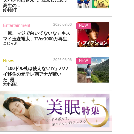
高生の...
鈴木詩子
2026.08.06
Entertainment
NEW
「俺、マジで向いてないな」キス
マイ玉森裕太、TVer1000万再生...
こじらぶ
2026.08.06
News
NEW
「100ドル札は使えない!?」ハワ
イ移住の元テレ朝アナが驚い
た“最...
大木優紀