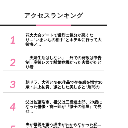
アクセスランキング
花火大会デートで猛烈に気分が悪くな
1
り…“いまいちの相手”とホテルに行って大
後悔／...
「夫婦生活はしない」「外での発散は申告
2
制」産後レスで離婚危機だった夫婦がたど
り着...
3
朝ドラ、大河とNHK作品で存在感を増す30
歳・井上祐貴。凛とした美しさと“眉間の...
父は佐藤浩市、祖父は三國連太郎。29歳に
4
なった俳優・寛一郎が『徹子の部屋』で見
せ...
夫が母親を嫌う理由がわからなかった私→