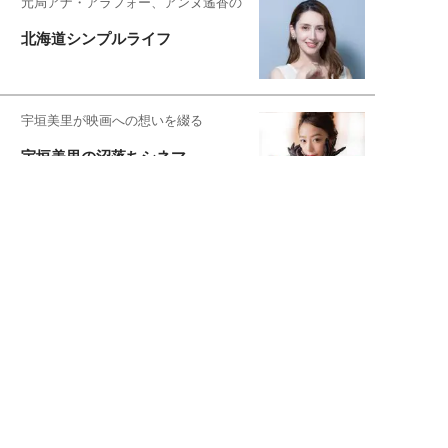
元局アナ・アラフォー、アンヌ遙香の
北海道シンプルライフ
宇垣美里が映画への想いを綴る
宇垣美里の沼落ちシネマ
松本穂香が映画愛を語ります
銀幕ロンリーガール
猫バカライターがおくる
今日のにゃんこタイム