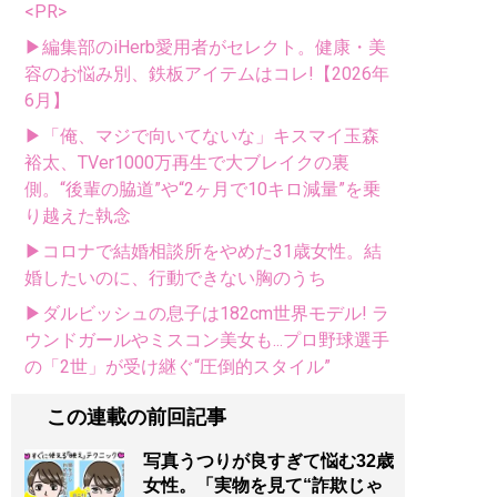
<PR>
▶編集部のiHerb愛用者がセレクト。健康・美
容のお悩み別、鉄板アイテムはコレ!【2026年
6月】
▶「俺、マジで向いてないな」キスマイ玉森
裕太、TVer1000万再生で大ブレイクの裏
側。“後輩の脇道”や“2ヶ月で10キロ減量”を乗
り越えた執念
▶コロナで結婚相談所をやめた31歳女性。結
婚したいのに、行動できない胸のうち
▶ダルビッシュの息子は182cm世界モデル! ラ
ウンドガールやミスコン美女も...プロ野球選手
の「2世」が受け継ぐ“圧倒的スタイル”
この連載の前回記事
写真うつりが良すぎて悩む32歳
女性。「実物を見て“詐欺じゃ