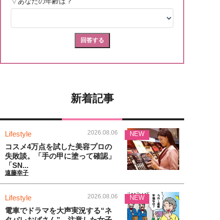
新着記事
2026.08.06
Lifestyle
NEW
コスメ4万点を試した美容プロの
失敗談。「手の甲に塗って確認」
「SN...
遠藤幸子
2026.08.06
Lifestyle
NEW
電車でドラマを大声実況する“ネ
タバレおばさん”。注意した女子