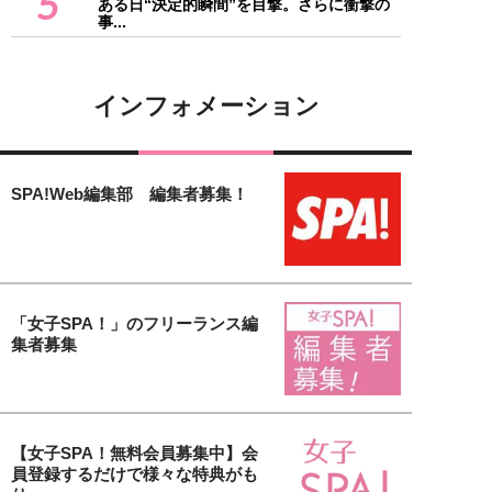
5
ある日“決定的瞬間”を目撃。さらに衝撃の
事...
インフォメーション
SPA!Web編集部 編集者募集！
「女子SPA！」のフリーランス編
集者募集
【女子SPA！無料会員募集中】会
員登録するだけで様々な特典がも