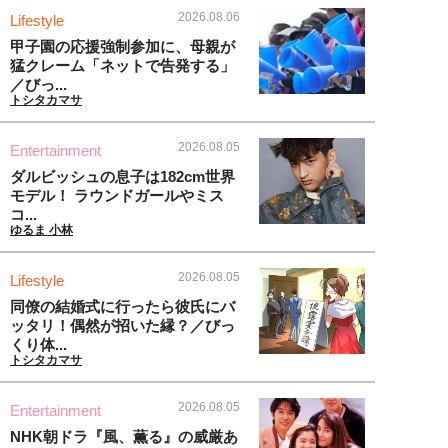
2026.08.06
Lifestyle
甲子園の応援強制参加に、母親が
猛クレーム「ネットで告発する」
／びっ...
トシタカマサ
2026.08.05
Entertainment
ダルビッシュの息子は182cm世界
モデル！ ラウンドガールやミス
コ...
ゆるま 小林
2026.08.05
Lifestyle
同僚の結婚式に行ったら彼氏にバ
ッタリ！偶然が招いた縁？／びっ
くり体...
トシタカマサ
2026.08.05
Entertainment
NHK朝ドラ『風、薫る』の威厳あ