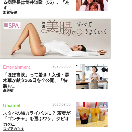
る病院長は筒井道隆（55）。『あ
す...
加賀谷健
2026.08.05
Entertainment
「ほぼ自炊」って驚き！女優・黒
木華が献立365日を全公開、「特
製お...
森美樹
2026.08.05
Gourmet
スタバの強力ライバルに？ 若者が
「ゴンチャ」を選ぶワケ。タピオ
カの...
スギアカツキ