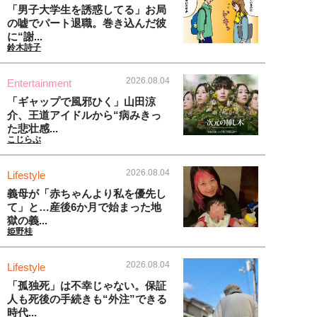
「男子大学生を誘惑してる」お局
の嘘でパート退職。巻き込んだ彼
に“謝...
鈴木詩子
2026.08.04
Entertainment
「ギャップで風邪ひく」山田涼
介、王道アイドルから“病みきっ
た悲壮感...
こじらぶ
2026.08.04
Lifestyle
義母が「赤ちゃんより私を優先し
て」と…産後6か月で始まった地
獄の義...
姫野桂
2026.08.04
Lifestyle
「孤独死」は不幸じゃない。保証
人も死後の手続きも“外注”できる
時代...