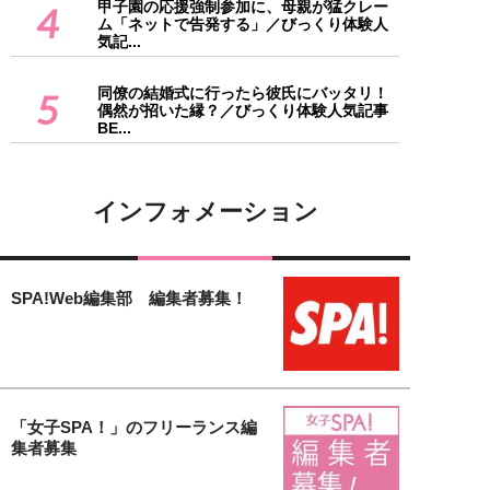
甲子園の応援強制参加に、母親が猛クレー
4
ム「ネットで告発する」／びっくり体験人
気記...
同僚の結婚式に行ったら彼氏にバッタリ！
5
偶然が招いた縁？／びっくり体験人気記事
BE...
インフォメーション
SPA!Web編集部 編集者募集！
「女子SPA！」のフリーランス編
集者募集