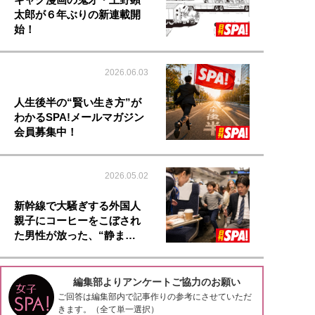
太郎が６年ぶりの新連載開
始！
2026.06.03
人生後半の“賢い生き方”が
わかるSPA!メールマガジン
会員募集中！
2026.05.02
新幹線で大騒ぎする外国人
親子にコーヒーをこぼされ
た男性が放った、“静ま…