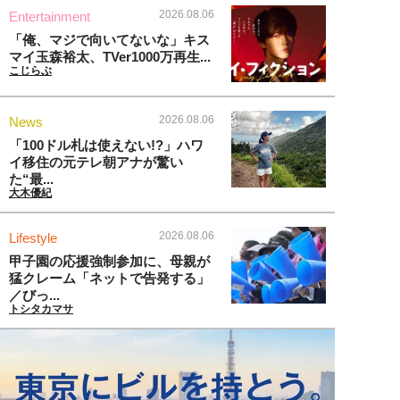
2026.08.06
Entertainment
「俺、マジで向いてないな」キス
マイ玉森裕太、TVer1000万再生...
こじらぶ
2026.08.06
News
「100ドル札は使えない!?」ハワ
イ移住の元テレ朝アナが驚い
た“最...
大木優紀
2026.08.06
Lifestyle
甲子園の応援強制参加に、母親が
猛クレーム「ネットで告発する」
／びっ...
トシタカマサ