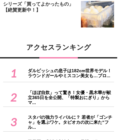
シリーズ「買ってよかったもの」
【絶賛更新中！】
アクセスランキング
1
ダルビッシュの息子は182cm世界モデル！
ラウンドガールやミスコン美女も…プロ...
「ほぼ自炊」って驚き！女優・黒木華が献
2
立365日を全公開、「特製おにぎり」から
マ...
スタバの強力ライバルに？ 若者が「ゴンチ
3
ャ」を選ぶワケ。タピオカの次に来た“フ
ル...