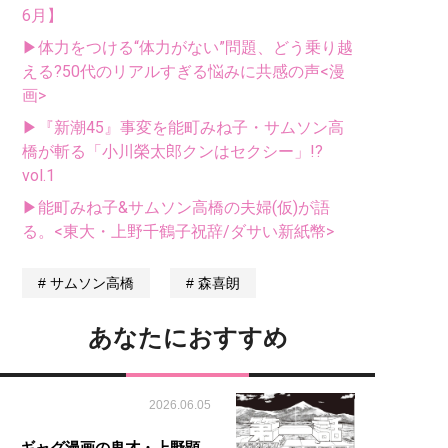
6月】
▶体力をつける“体力がない”問題、どう乗り越
える?50代のリアルすぎる悩みに共感の声<漫
画>
▶『新潮45』事変を能町みね子・サムソン高
橋が斬る「小川榮太郎クンはセクシー」!?
vol.1
▶能町みね子&サムソン高橋の夫婦(仮)が語
る。<東大・上野千鶴子祝辞/ダサい新紙幣>
サムソン高橋
森喜朗
あなたにおすすめ
2026.06.05
ギャグ漫画の鬼才・上野顕