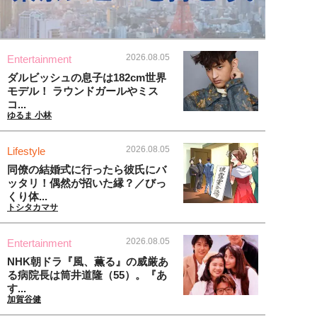
2026.08.05
Entertainment
ダルビッシュの息子は182cm世界
モデル！ ラウンドガールやミス
コ...
ゆるま 小林
2026.08.05
Lifestyle
同僚の結婚式に行ったら彼氏にバ
ッタリ！偶然が招いた縁？／びっ
くり体...
トシタカマサ
2026.08.05
Entertainment
NHK朝ドラ『風、薫る』の威厳あ
る病院長は筒井道隆（55）。『あ
す...
加賀谷健