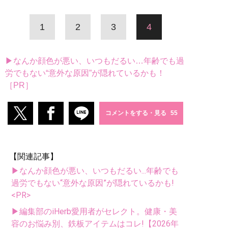
1
2
3
4
▶なんか顔色が悪い、いつもだるい…年齢でも過
労でもない“意外な原因”が隠れているかも！
［PR］
コメントをする・見る
【関連記事】
▶なんか顔色が悪い、いつもだるい...年齢でも
過労でもない“意外な原因”が隠れているかも!
<PR>
▶編集部のiHerb愛用者がセレクト。健康・美
容のお悩み別、鉄板アイテムはコレ!【2026年