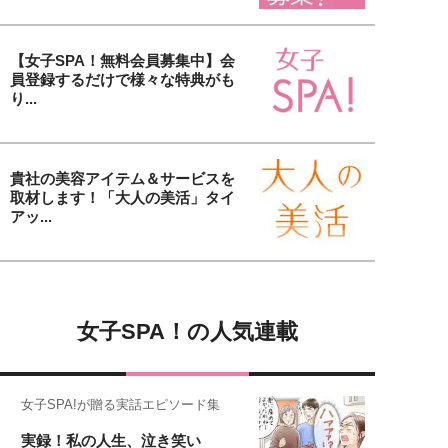
【女子SPA！無料会員募集中】会
員登録するだけで様々な特典がも
り...
貴社の美容アイテム＆サービスを
取材します！「大人の美活」タイ
アッ...
女子SPA！の人気連載
女子SPA!が贈る実話エピソード集
実録！私の人生、泣き笑い