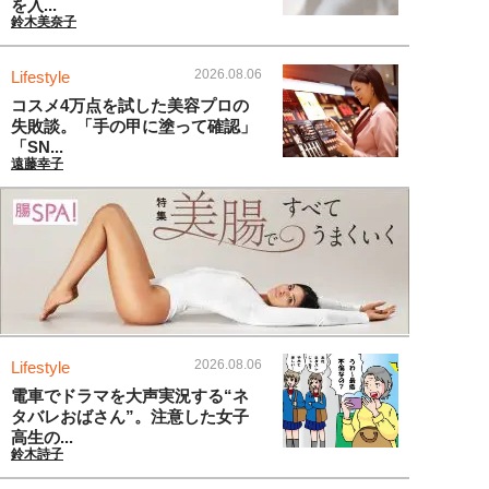
を入...
鈴木美奈子
2026.08.06
Lifestyle
コスメ4万点を試した美容プロの
失敗談。「手の甲に塗って確認」
「SN...
遠藤幸子
2026.08.06
Lifestyle
電車でドラマを大声実況する“ネ
タバレおばさん”。注意した女子
高生の...
鈴木詩子