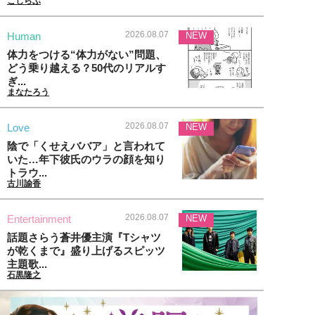
こじらぶ
2026.08.07
Human
NEW
体力をつける“体力がない”問題、
どう乗り越える？50代のリアルす
ぎ...
まなたろう
2026.08.07
Love
NEW
陰で「くせえババア」と言われて
いた…年下彼氏のウラの顔を知り
トラウ...
古川諭香
2026.08.07
Entertainment
NEW
話題さらう蒼井優主演『Tシャツ
が乾くまで』盛り上げるスピッツ
主題歌...
石黒隆之