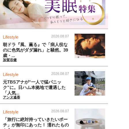
2026.08.07
Lifestyle
朝ドラ『風、薫る』で「病人役な
のに色気がダダ漏れ」と騒然。39
歳・...
加賀谷健
2026.08.07
Lifestyle
元TBSアナが“一人で猛パニッ
ク”に。日ハム本拠地で遭遇した
「人気...
アンヌ遙香
2026.08.07
Lifestyle
「旅行に絶対持っていきたいポー
チ」が無印にあった！ 濡れたもの