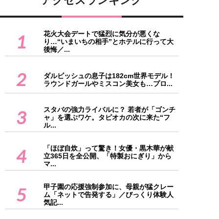
アクセスランキング
花火大会デートで猛烈に気分が悪くな
1
り…“いまいちの相手”とホテルに行って大
後悔／...
2
ダルビッシュの息子は182cm世界モデル！
ラウンドガールやミスコン美女も…プロ...
スタバの強力ライバルに？ 若者が「ゴンチ
3
ャ」を選ぶワケ。タピオカの次に来た“フ
ル...
「ほぼ自炊」って驚き！女優・黒木華が献
4
立365日を全公開、「特製おにぎり」から
マ...
甲子園の応援強制参加に、母親が猛クレー
5
ム「ネットで告発する」／びっくり体験人
気記...