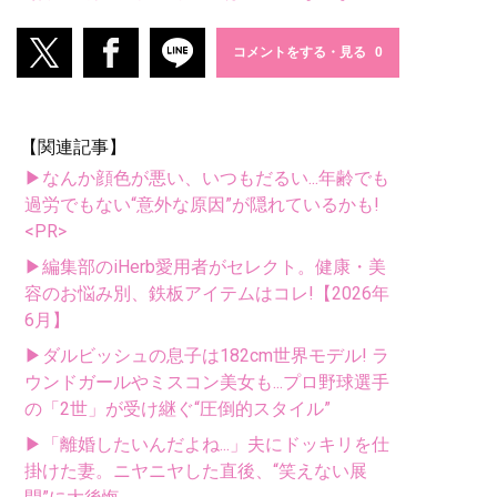
コメントをする・見る
【関連記事】
▶なんか顔色が悪い、いつもだるい...年齢でも
過労でもない“意外な原因”が隠れているかも!
<PR>
▶編集部のiHerb愛用者がセレクト。健康・美
容のお悩み別、鉄板アイテムはコレ!【2026年
6月】
▶ダルビッシュの息子は182cm世界モデル! ラ
ウンドガールやミスコン美女も...プロ野球選手
の「2世」が受け継ぐ“圧倒的スタイル”
▶「離婚したいんだよね...」夫にドッキリを仕
掛けた妻。ニヤニヤした直後、“笑えない展