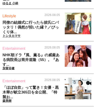
ゆるま 小林
2026.08.05
Lifestyle
同僚の結婚式に行ったら彼氏にバ
ッタリ！偶然が招いた縁？／びっ
くり体...
トシタカマサ
2026.08.05
Entertainment
NHK朝ドラ『風、薫る』の威厳あ
る病院長は筒井道隆（55）。『あ
す...
加賀谷健
2026.08.05
Entertainment
「ほぼ自炊」って驚き！女優・黒
木華が献立365日を全公開、「特
製お...
森美樹