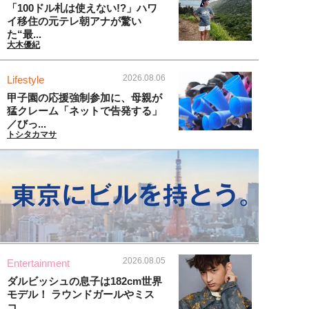
「100ドル札は使えない!?」ハワ
イ移住の元テレ朝アナが驚い
た“最...
大木優紀
2026.08.06
Lifestyle
甲子園の応援強制参加に、母親が
猛クレーム「ネットで告発する」
／びっ...
トシタカマサ
2026.08.05
Entertainment
ダルビッシュの息子は182cm世界
モデル！ ラウンドガールやミス
コ...