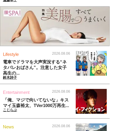
2026.08.06
Lifestyle
電車でドラマを大声実況する“ネ
タバレおばさん”。注意した女子
高生の...
鈴木詩子
2026.08.06
Entertainment
「俺、マジで向いてないな」キス
マイ玉森裕太、TVer1000万再生...
こじらぶ
2026.08.06
News