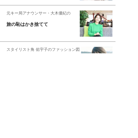
元キー局アナウンサー・大木優紀の
旅の恥はかき捨てて
スタイリスト角 佑宇子のファッション図
解
失敗しない日常オシャレ
元『渡鬼』子役・宇野なおみの
話そ、お茶しよっ元気出そ
恋愛コンサル菊乃が出会った女性たち
私が結婚できないワケ