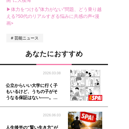
開”に大後悔
▶体力をつける“体力がない”問題、どう乗り越
える?50代のリアルすぎる悩みに共感の声<漫
画>
芸能ニュース
あなたにおすすめ
2026.03.08
公立からいい大学に行く子
もいるけど、うちの子がそ
うなる保証はない――。…
2026.06.03
人生後半の“賢い生き方”が