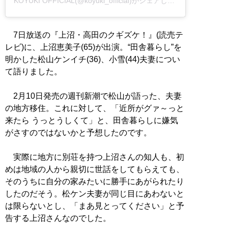
KOYUKI OFFICIAL(@koyuki_official)がシェアした投稿
7日放送の『上沼・高田のクギズケ！』(読売テ
レビ)に、上沼恵美子(65)が出演。“田舎暮らし”を
明かした松山ケンイチ(36)、小雪(44)夫妻につい
て語りました。
2月10日発売の週刊新潮で松山が語った、夫妻
の地方移住。これに対して、「近所がグァ～っと
来たら うっとうしくて」と、田舎暮らしに嫌気
がさすのではないかと予想したのです。
実際に地方に別荘を持つ上沼さんの知人も、初
めは地域の人から親切に世話をしてもらえても、
そのうちに自分の家みたいに勝手にあがられたり
したのだそう。松ケン夫妻が同じ目にあわないと
は限らないとし、「まあ見とってください」と予
告する上沼さんなのでした。