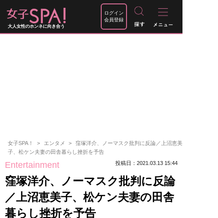
ログイン
会員登録
大人女性のホンネに向き合う
女子SPA！
エンタメ
窪塚洋介、ノーマスク批判に反論／上沼恵美
子、松ケン夫妻の田舎暮らし挫折を予告
Entertainment
投稿日：2021.03.13 15:44
窪塚洋介、ノーマスク批判に反論
／上沼恵美子、松ケン夫妻の田舎
暮らし挫折を予告