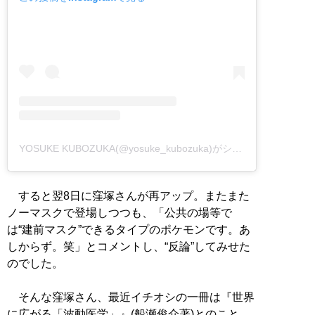
YOSUKE KUBOZUKA(@yosuke_kubozuka)がシェアした投稿
すると翌8日に窪塚さんが再アップ。またまた
ノーマスクで登場しつつも、「公共の場等で
は“建前マスク”できるタイプのポケモンです。あ
しからず。笑」とコメントし、“反論”してみせた
のでした。
そんな窪塚さん、最近イチオシの一冊は『世界
に広がる「波動医学」』(船瀬俊介著)とのこと。