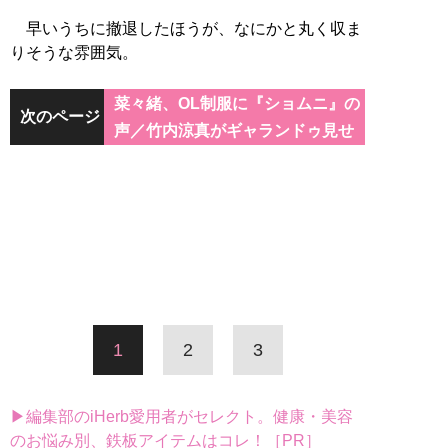
早いうちに撤退したほうが、なにかと丸く収ま
りそうな雰囲気。
菜々緒、OL制服に『ショムニ』の
次のページ
声／竹内涼真がギャランドゥ見せ
1
2
3
▶編集部のiHerb愛用者がセレクト。健康・美容
のお悩み別、鉄板アイテムはコレ！［PR］