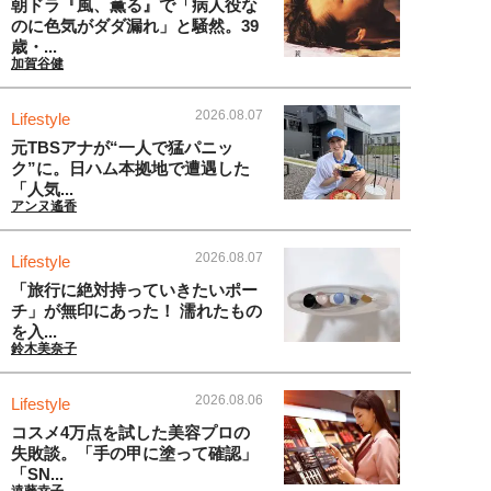
朝ドラ『風、薫る』で「病人役な
のに色気がダダ漏れ」と騒然。39
歳・...
加賀谷健
2026.08.07
Lifestyle
元TBSアナが“一人で猛パニッ
ク”に。日ハム本拠地で遭遇した
「人気...
アンヌ遙香
2026.08.07
Lifestyle
「旅行に絶対持っていきたいポー
チ」が無印にあった！ 濡れたもの
を入...
鈴木美奈子
2026.08.06
Lifestyle
コスメ4万点を試した美容プロの
失敗談。「手の甲に塗って確認」
「SN...
遠藤幸子