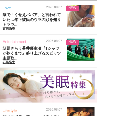
2026.08.07
Love
NEW
陰で「くせえババア」と言われて
いた…年下彼氏のウラの顔を知り
トラウ...
古川諭香
2026.08.07
Entertainment
NEW
話題さらう蒼井優主演『Tシャツ
が乾くまで』盛り上げるスピッツ
主題歌...
石黒隆之
2026.08.07
Lifestyle