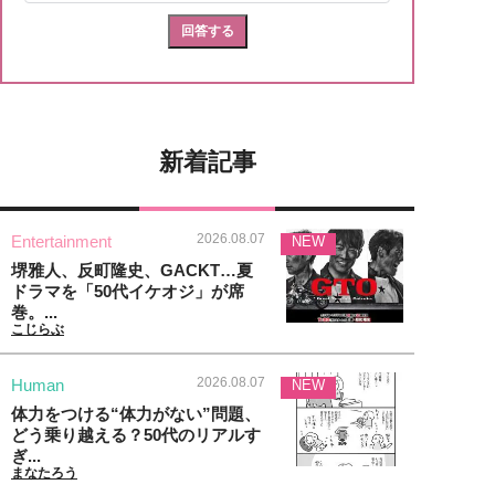
新着記事
2026.08.07
Entertainment
NEW
堺雅人、反町隆史、GACKT…夏
ドラマを「50代イケオジ」が席
巻。...
こじらぶ
2026.08.07
Human
NEW
体力をつける“体力がない”問題、
どう乗り越える？50代のリアルす
ぎ...
まなたろう