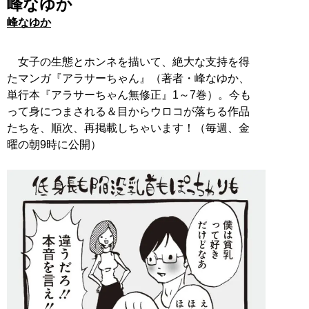
峰なゆか
峰なゆか
女子の生態とホンネを描いて、絶大な支持を得
たマンガ『アラサーちゃん』（著者・峰なゆか、
単行本『アラサーちゃん無修正』1～7巻）。今も
って身につまされる＆目からウロコが落ちる作品
たちを、順次、再掲載しちゃいます！（毎週、金
曜の朝9時に公開）