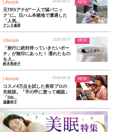
2026.08.07
Lifestyle
NEW
元TBSアナが“一人で猛パニッ
ク”に。日ハム本拠地で遭遇した
「人気...
アンヌ遙香
2026.08.07
Lifestyle
NEW
「旅行に絶対持っていきたいポー
チ」が無印にあった！ 濡れたもの
を入...
鈴木美奈子
2026.08.06
Lifestyle
NEW
コスメ4万点を試した美容プロの
失敗談。「手の甲に塗って確認」
「SN...
遠藤幸子