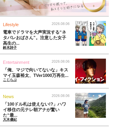
2026.08.06
Lifestyle
電車でドラマを大声実況する“ネ
タバレおばさん”。注意した女子
高生の...
鈴木詩子
2026.08.06
Entertainment
「俺、マジで向いてないな」キス
マイ玉森裕太、TVer1000万再生...
こじらぶ
2026.08.06
News
「100ドル札は使えない!?」ハワ
イ移住の元テレ朝アナが驚い
た“最...
大木優紀