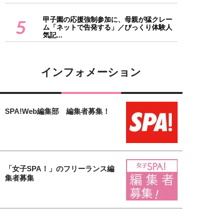
甲子園の応援強制参加に、母親が猛クレー
5
ム「ネットで告発する」／びっくり体験人
気記...
インフォメーション
SPA!Web編集部 編集者募集！
「女子SPA！」のフリーランス編
集者募集