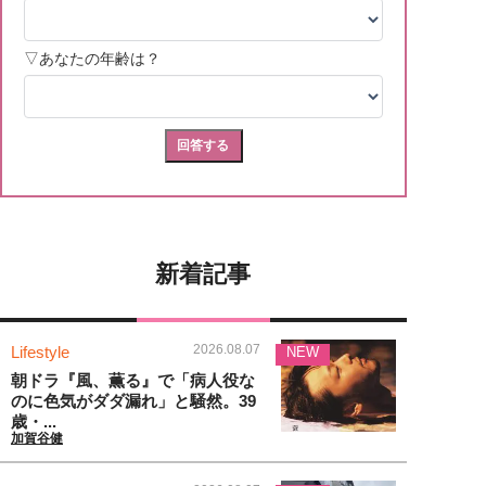
新着記事
2026.08.07
Lifestyle
NEW
朝ドラ『風、薫る』で「病人役な
のに色気がダダ漏れ」と騒然。39
歳・...
加賀谷健