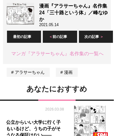
漫画『アラサーちゃん』名作集
24「三十路という体」／峰なゆ
か
2021.05.14
最初の記事
前の記事
次の記事
マンガ『アラサーちゃん』名作集の一覧へ
アラサーちゃん
漫画
あなたにおすすめ
2026.03.08
公立からいい大学に行く子
もいるけど、うちの子がそ
うなる保証はない――。…