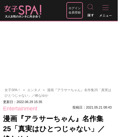
ログイン
会員登録
大人女性のホンネに向き合う
女子SPA！
エンタメ
漫画『アラサーちゃん』名作集25「真実は
ひとつじゃない」／峰なゆか
更新日：2022.06.29 15:35
Entertainment
投稿日：2021.05.21 08:43
漫画『アラサーちゃん』名作集
25「真実はひとつじゃない」／