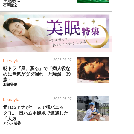
主題歌...
石黒隆之
2026.08.07
Lifestyle
朝ドラ『風、薫る』で「病人役な
のに色気がダダ漏れ」と騒然。39
歳・...
加賀谷健
2026.08.07
Lifestyle
元TBSアナが“一人で猛パニッ
ク”に。日ハム本拠地で遭遇した
「人気...
アンヌ遙香