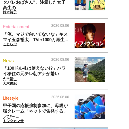
タバレおばさん”。注意した女子
高生の...
鈴木詩子
2026.08.06
Entertainment
「俺、マジで向いてないな」キス
マイ玉森裕太、TVer1000万再生...
こじらぶ
2026.08.06
News
「100ドル札は使えない!?」ハワ
イ移住の元テレ朝アナが驚い
た“最...
大木優紀
2026.08.06
Lifestyle
甲子園の応援強制参加に、母親が
猛クレーム「ネットで告発する」
／びっ...
トシタカマサ