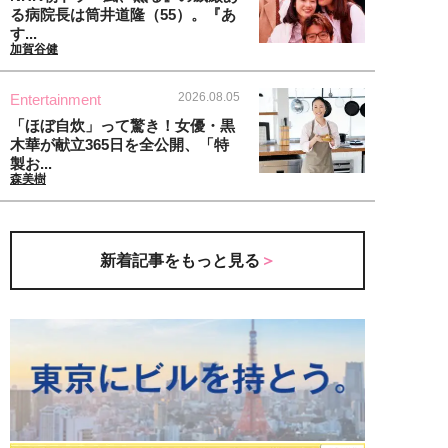
る病院長は筒井道隆（55）。『あ
す...
加賀谷健
2026.08.05
Entertainment
「ほぼ自炊」って驚き！女優・黒
木華が献立365日を全公開、「特
製お...
森美樹
新着記事をもっと見る