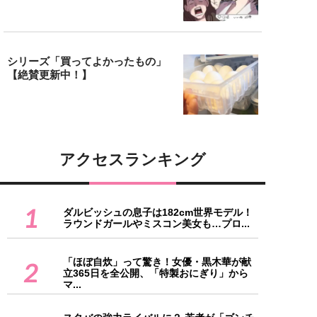
シリーズ「買ってよかったもの」
【絶賛更新中！】
アクセスランキング
1
ダルビッシュの息子は182cm世界モデル！
ラウンドガールやミスコン美女も…プロ...
「ほぼ自炊」って驚き！女優・黒木華が献
2
立365日を全公開、「特製おにぎり」から
マ...