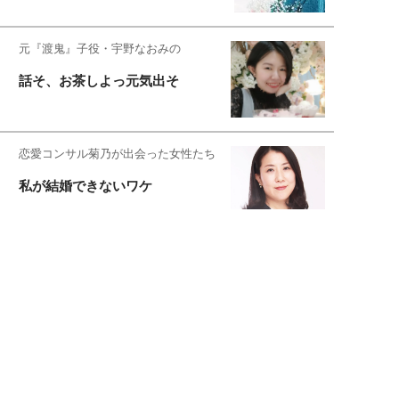
元『渡鬼』子役・宇野なおみの
話そ、お茶しよっ元気出そ
恋愛コンサル菊乃が出会った女性たち
私が結婚できないワケ
宇垣美里が映画への想いを綴る
宇垣美里の沼落ちシネマ
松本穂香が映画愛を語ります
銀幕ロンリーガール