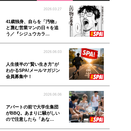
2026.03.27
41歳独身、自らを「汚物」
と蔑む営業マンの日々を追
う／『シジュウカラ…
2026.06.03
人生後半の“賢い生き方”が
わかるSPA!メールマガジン
会員募集中！
2026.06.06
アパートの前で大学生集団
がBBQ。あまりに騒がしい
ので注意したら「あな…