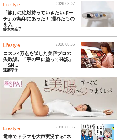
2026.08.07
Lifestyle
「旅行に絶対持っていきたいポー
チ」が無印にあった！ 濡れたもの
を入...
鈴木美奈子
2026.08.06
Lifestyle
コスメ4万点を試した美容プロの
失敗談。「手の甲に塗って確認」
「SN...
遠藤幸子
2026.08.06
Lifestyle
電車でドラマを大声実況する“ネ