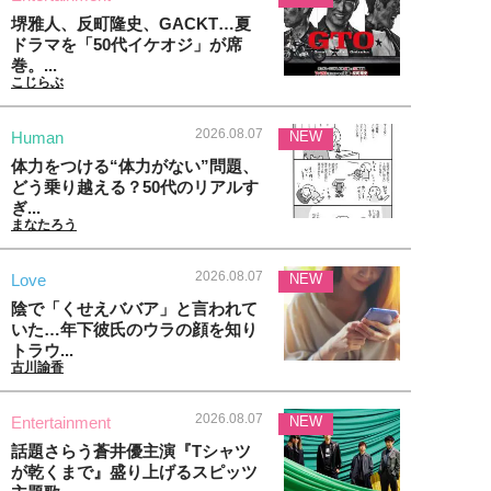
堺雅人、反町隆史、GACKT…夏
ドラマを「50代イケオジ」が席
巻。...
こじらぶ
2026.08.07
Human
NEW
体力をつける“体力がない”問題、
どう乗り越える？50代のリアルす
ぎ...
まなたろう
2026.08.07
Love
NEW
陰で「くせえババア」と言われて
いた…年下彼氏のウラの顔を知り
トラウ...
古川諭香
2026.08.07
Entertainment
NEW
話題さらう蒼井優主演『Tシャツ
が乾くまで』盛り上げるスピッツ