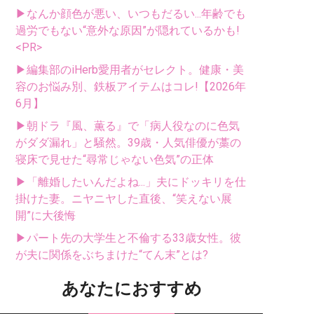
▶なんか顔色が悪い、いつもだるい...年齢でも
過労でもない“意外な原因”が隠れているかも!
<PR>
▶編集部のiHerb愛用者がセレクト。健康・美
容のお悩み別、鉄板アイテムはコレ!【2026年
6月】
▶朝ドラ『風、薫る』で「病人役なのに色気
がダダ漏れ」と騒然。39歳・人気俳優が藁の
寝床で見せた“尋常じゃない色気”の正体
▶「離婚したいんだよね...」夫にドッキリを仕
掛けた妻。ニヤニヤした直後、“笑えない展
開”に大後悔
▶パート先の大学生と不倫する33歳女性。彼
が夫に関係をぶちまけた“てん末”とは?
あなたにおすすめ