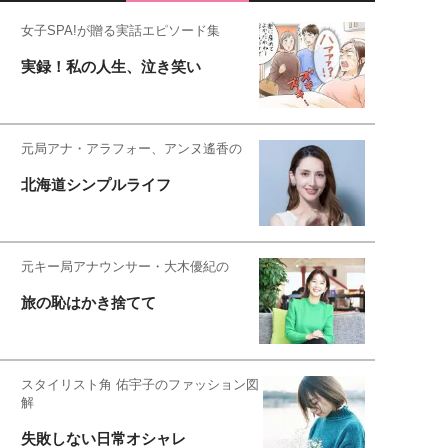
女子SPA!が贈る実話エピソード集
実録！私の人生、泣き笑い
元局アナ・アラフォー、アンヌ遙香の
北海道シンプルライフ
元キー局アナウンサー・大木優紀の
旅の恥はかき捨てて
スタイリスト角 佑宇子のファッション図
解
失敗しない日常オシャレ