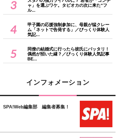
スタバの強力ライバルに？ 若者が「ゴンチ
3
ャ」を選ぶワケ。タピオカの次に来た“フ
ル...
甲子園の応援強制参加に、母親が猛クレー
4
ム「ネットで告発する」／びっくり体験人
気記...
同僚の結婚式に行ったら彼氏にバッタリ！
5
偶然が招いた縁？／びっくり体験人気記事
BE...
インフォメーション
SPA!Web編集部 編集者募集！