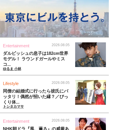
2026.08.05
Entertainment
ダルビッシュの息子は182cm世界
モデル！ ラウンドガールやミス
コ...
ゆるま 小林
2026.08.05
Lifestyle
同僚の結婚式に行ったら彼氏にバ
ッタリ！偶然が招いた縁？／びっ
くり体...
トシタカマサ
2026.08.05
Entertainment
NHK朝ドラ『風、薫る』の威厳あ