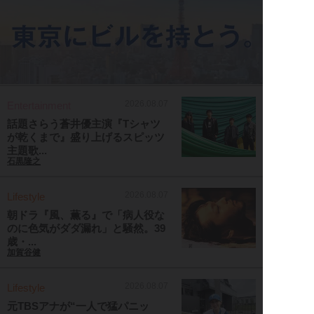
2026.08.07
Entertainment
話題さらう蒼井優主演『Tシャツ
が乾くまで』盛り上げるスピッツ
主題歌...
石黒隆之
2026.08.07
Lifestyle
朝ドラ『風、薫る』で「病人役な
のに色気がダダ漏れ」と騒然。39
歳・...
加賀谷健
2026.08.07
Lifestyle
元TBSアナが“一人で猛パニッ