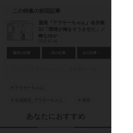
この特集の前回記事
漫画『アラサーちゃん』名作集
33「環境が俺をそうさせた」／
峰なゆか
2021.07.16
最初の記事
前の記事
次の記事
マンガ『アラサーちゃん』名作集の一覧へ
アラサーちゃん
会員限定_アラサーちゃん
漫画
あなたにおすすめ