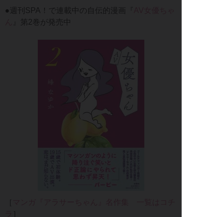
●週刊SPA！で連載中の自伝的漫画『
AV女優ちゃ
ん
』第2巻が発売中
［
マンガ『アラサーちゃん』名作集 一覧はコチ
ラ
］