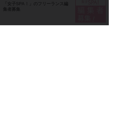
「女子SPA！」のフリーランス編
集者募集
【女子SPA！無料会員募集中】会
員登録するだけで様々な特典がも
り...
貴社の美容アイテム＆サービスを
取材します！「大人の美活」タイ
アッ...
女子SPA！の人気連載