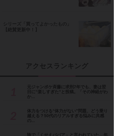
シリーズ「買ってよかったもの」
【絶賛更新中！】
アクセスランキング
元ジャンポケ斉藤に求刑7年でも、妻は翌
1
日に“楽しすぎた“と投稿。「その神経がわ
か...
体力をつける“体力がない”問題、どう乗り
2
越える？50代のリアルすぎる悩みに共感
の...
陰で「くせえババア」と言われていた…年