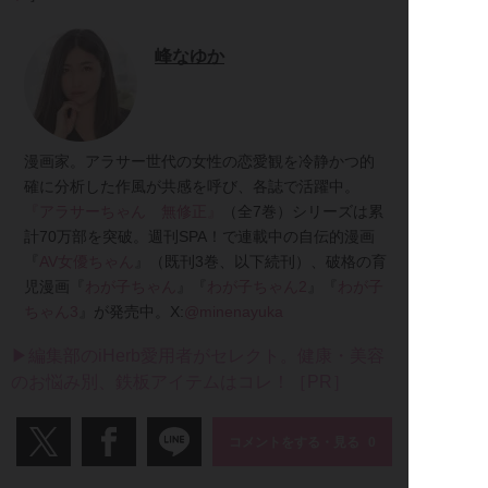
峰なゆか
漫画家。アラサー世代の女性の恋愛観を冷静かつ的
確に分析した作風が共感を呼び、各誌で活躍中。
『アラサーちゃん 無修正』
（全7巻）シリーズは累
計70万部を突破。週刊SPA！で連載中の自伝的漫画
『
AV女優ちゃん
』（既刊3巻、以下続刊）、破格の育
児漫画『
わが子ちゃん
』『
わが子ちゃん2
』『
わが子
ちゃん3
』が発売中。X:
@minenayuka
▶編集部のiHerb愛用者がセレクト。健康・美容
のお悩み別、鉄板アイテムはコレ！［PR］
コメントをする・見る