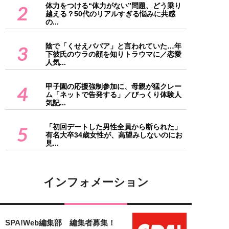
体力をつける“体力がない”問題、どう乗り
2
越える？50代のリアルすぎる悩みに共感
の...
陰で「くせえババア」と言われていた…年
3
下彼氏のウラの顔を知りトラウマに／恋愛
人気...
甲子園の応援強制参加に、母親が猛クレー
4
ム「ネットで告発する」／びっくり体験人
気記...
「初回デートした男性全員から断られた」
5
有名大卒34歳女性が、高望みしないのにお
見...
インフォメーション
SPA!Web編集部 編集者募集！