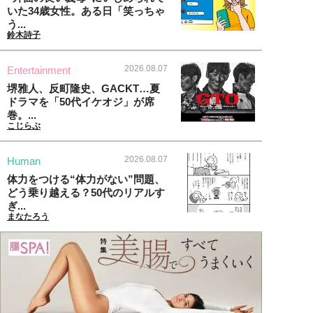
いた34歳女性。ある日「笑っちゃ
う...
鈴木詩子
2026.08.07
Entertainment
堺雅人、反町隆史、GACKT…夏
ドラマを「50代イケオジ」が席
巻。...
こじらぶ
2026.08.07
Human
体力をつける“体力がない”問題、
どう乗り越える？50代のリアルす
ぎ...
まなたろう