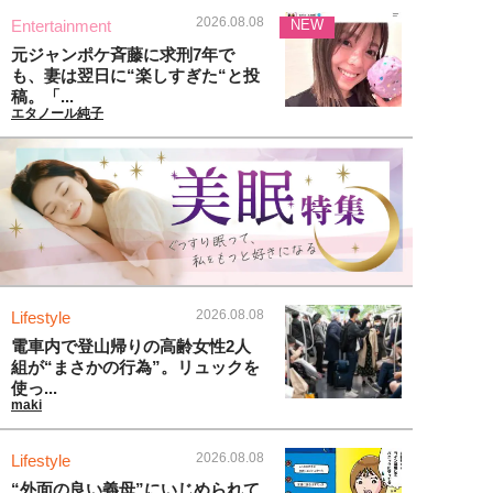
2026.08.08
Entertainment
NEW
元ジャンポケ斉藤に求刑7年で
も、妻は翌日に“楽しすぎた“と投
稿。「...
エタノール純子
2026.08.08
Lifestyle
電車内で登山帰りの高齢女性2人
組が“まさかの行為”。リュックを
使っ...
maki
2026.08.08
Lifestyle
“外面の良い義母”にいじめられて