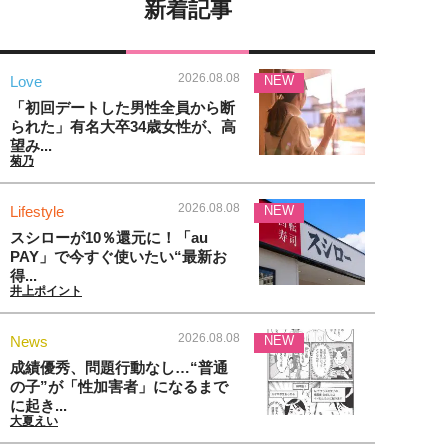
新着記事
2026.08.08
Love
NEW
「初回デートした男性全員から断
られた」有名大卒34歳女性が、高
望み...
菊乃
2026.08.08
Lifestyle
NEW
スシローが10％還元に！「au
PAY」で今すぐ使いたい“最新お
得...
井上ポイント
2026.08.08
News
NEW
成績優秀、問題行動なし…“普通
の子”が「性加害者」になるまで
に起き...
大夏えい