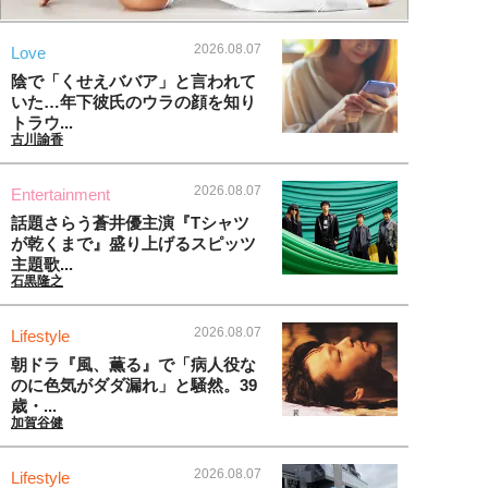
2026.08.07
Love
陰で「くせえババア」と言われて
いた…年下彼氏のウラの顔を知り
トラウ...
古川諭香
2026.08.07
Entertainment
話題さらう蒼井優主演『Tシャツ
が乾くまで』盛り上げるスピッツ
主題歌...
石黒隆之
2026.08.07
Lifestyle
朝ドラ『風、薫る』で「病人役な
のに色気がダダ漏れ」と騒然。39
歳・...
加賀谷健
2026.08.07
Lifestyle