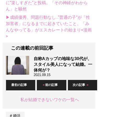
に“楽しすぎた“と投稿。「その神経がわから
ん」と騒然
▶成績優秀、問題行動なし...“普通の子”が「性
加害者」になるまでに起きていたこと。「み
んなやってる」がエスカレートの始まり<漫画
>
この連載の前回記事
自称Aカップの地味な30代が、
スタイル美人になって結婚。一
体何が？
2021.09.15
最初の記事
前の記事
次の記事
私が結婚できないワケの一覧へ
婚活