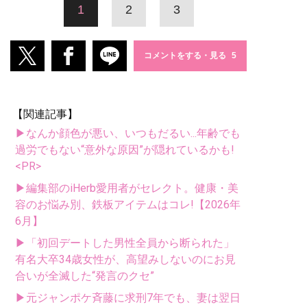
1
2
3
コメントをする・見る
【関連記事】
▶なんか顔色が悪い、いつもだるい...年齢でも
過労でもない“意外な原因”が隠れているかも!
<PR>
▶編集部のiHerb愛用者がセレクト。健康・美
容のお悩み別、鉄板アイテムはコレ!【2026年
6月】
▶「初回デートした男性全員から断られた」
有名大卒34歳女性が、高望みしないのにお見
合いが全滅した“発言のクセ”
▶元ジャンポケ斉藤に求刑7年でも、妻は翌日