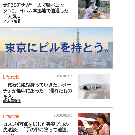
元TBSアナが“一人で猛パニッ
ク”に。日ハム本拠地で遭遇した
「人気...
アンヌ遙香
2026.08.07
Lifestyle
「旅行に絶対持っていきたいポー
チ」が無印にあった！ 濡れたもの
を入...
鈴木美奈子
2026.08.06
Lifestyle
コスメ4万点を試した美容プロの
失敗談。「手の甲に塗って確認」