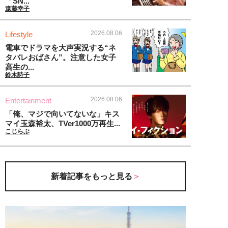
「SN...
遠藤幸子
2026.08.06
Lifestyle
電車でドラマを大声実況する“ネ
タバレおばさん”。注意した女子
高生の...
鈴木詩子
2026.08.06
Entertainment
「俺、マジで向いてないな」キス
マイ玉森裕太、TVer1000万再生...
こじらぶ
新着記事をもっと見る