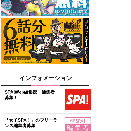
インフォメーション
SPA!Web編集部 編集者
募集！
「女子SPA！」のフリーラ
ンス編集者募集