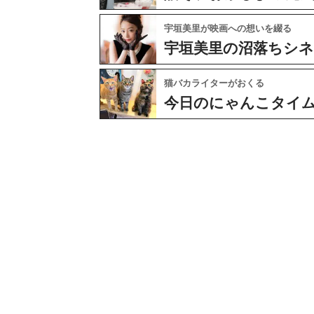
宇垣美里が映画への想いを綴る
宇垣美里の沼落ちシ
猫バカライターがおくる
今日のにゃんこタイ