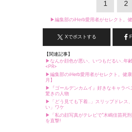
1
2
▶編集部のiHerb愛用者がセレクト
Xでポストする
【関連記事】
▶なんか顔色が悪い、いつもだるい...年
<PR>
▶編集部のiHerb愛用者がセレクト。健
月】
▶『ゴールデンカムイ』好きなキャラベス
驚きの人物
▶「どう見ても下着...」スリップドレ
い」ワケ
▶「私の顔写真がテレビで“木嶋佳苗死刑囚
を直撃!