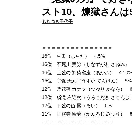
スト10。煉獄さんは
もちづき千代子
＝＝＝＝＝＝＝＝＝＝＝＝＝＝＝
16位 村田（むらた） 4.5%
16位 不死川 実弥（しなずがわ さねみ） 
16位 上弦の参 猗窩座（あかざ） 4.50
15位 宇髄 天元（うずい てんげん） 5%
12位 栗花落 カナヲ（つゆり かなを） 
12位 鱗滝 左近次（うろこだき さこんじ
12位 下弦の伍 累（るい） 6%
11位 甘露寺 蜜璃（かんろじ みつり） 6
＝＝＝＝＝＝＝＝＝＝＝＝＝＝＝