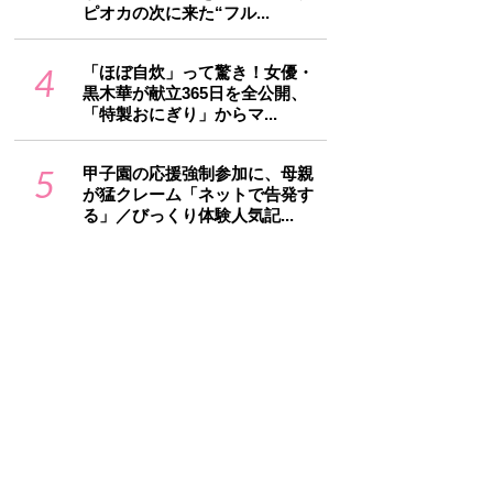
ピオカの次に来た“フル...
4
「ほぼ自炊」って驚き！女優・
黒木華が献立365日を全公開、
「特製おにぎり」からマ...
5
甲子園の応援強制参加に、母親
が猛クレーム「ネットで告発す
る」／びっくり体験人気記...