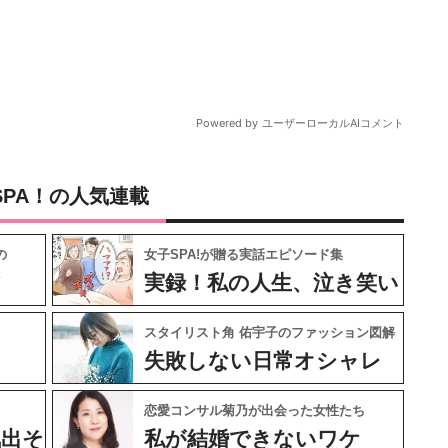
SPA！の人気連載
の
女子SPA!が贈る実話エピソード集
フ
実録！私の人生、泣き笑い
スタイリスト角 佑宇子のファッション図解
失敗しない日常オシャレ
恋愛コンサル菊乃が出会った女性たち
気出そ
私が結婚できないワケ