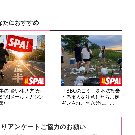
なたにおすすめ
半の“賢い生き方”が
「BBQのゴミ」を不法投棄
SPA!メールマガジン
する友人を注意したら…逆
集中！
ギレされ、村八分に。…