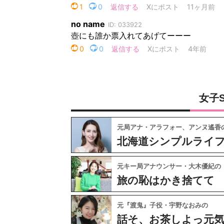
女子
元局アナ・アラフォー、アンヌ遙香
北海道シンプルライ
元キー局アナウンサー・大木優紀の
旅の恥はかき捨てて
元『渡鬼』子役・宇野なおみの
話そ、お茶しよっ元