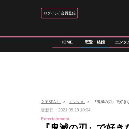
ログイン
会員登録
HOME
恋愛・結婚
エンタ
女子SPA！
エンタメ
『鬼滅の刃』で好きな
更新日：2021.09.29 10:04
Entertainment
『鬼滅の刃』で好き