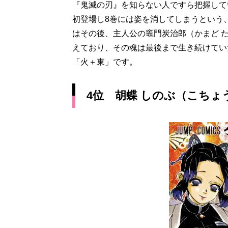
『鬼滅の刃』を知らない人ですら把握して
初登場し8巻には姿を消してしまうという
はその後、主人公の竈門炭治郎（かまど 
えており、その魂は最後まで生き続けてい
「火＋東」です。
4位 胡蝶 しのぶ（こちょう