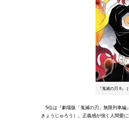
『鬼滅の刃 8』 
5位は『劇場版「鬼滅の刃」無限列車編
きょうじゅろう）。正義感が強く人間愛に