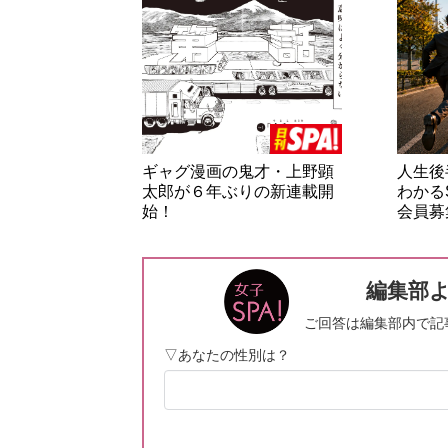
ギャグ漫画の鬼才・上野顕
人生後
太郎が６年ぶりの新連載開
わかる
始！
会員募