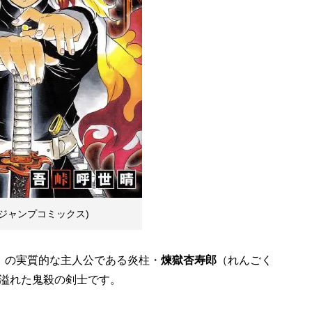
(ジャンプコミックス)
』の実質的な主人公である炎柱・
煉獄杏寿郎
（れんごく
溢れた鬼殺の剣士です。