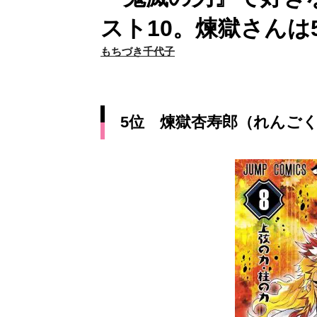
スト10。煉獄さんは
もちづき千代子
5位 煉獄杏寿郎（れんごく 