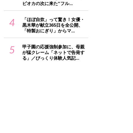
ピオカの次に来た“フル...
4
「ほぼ自炊」って驚き！女優・
黒木華が献立365日を全公開、
「特製おにぎり」からマ...
5
甲子園の応援強制参加に、母親
が猛クレーム「ネットで告発す
る」／びっくり体験人気記...