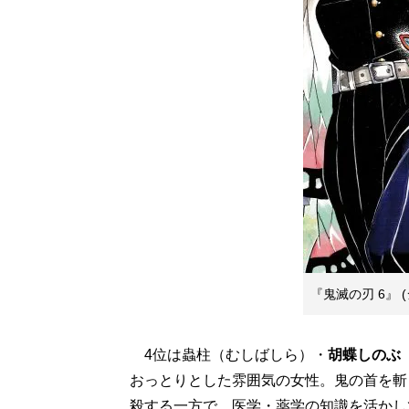
『鬼滅の刃 6』 
4位は蟲柱（むしばしら）・
胡蝶しのぶ
おっとりとした雰囲気の女性。鬼の首を斬
殺する一方で、医学・薬学の知識を活かし