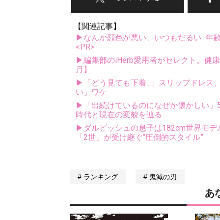
【関連記事】
▶なんか顔色が悪い、いつもだるい...年
<PR>
▶編集部のiHerb愛用者がセレクト。健
月】
▶「どう見ても下着...」スリップドレ
い」ワケ
▶「出続けているのになぜか懐かしい」5
時代と現在の変貌を辿る
▶ダルビッシュの息子は182cm世界モデ
「2世」が受け継ぐ“圧倒的スタイル”
ランキング
鬼滅の刃
あ