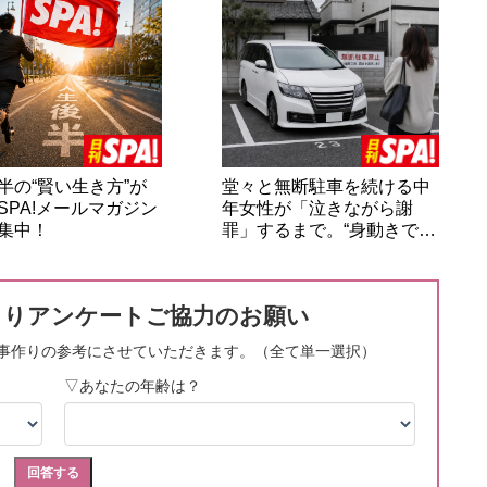
半の“賢い生き方”が
堂々と無断駐車を続ける中
SPA!メールマガジン
年女性が「泣きながら謝
集中！
罪」するまで。“身動きで…