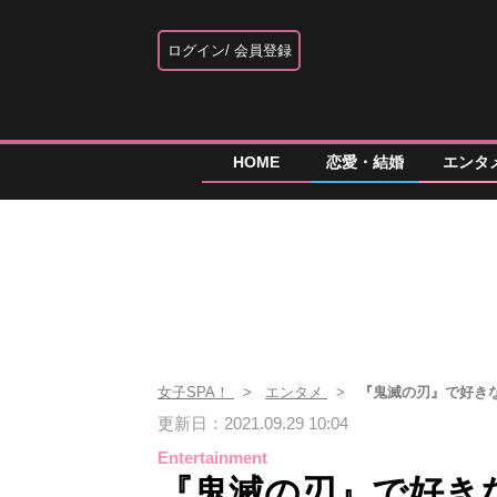
ログイン
会員登録
HOME
恋愛・結婚
エンタ
女子SPA！
エンタメ
『鬼滅の刃』で好きな
更新日：2021.09.29 10:04
Entertainment
『鬼滅の刃』で好き