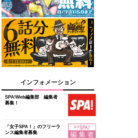
インフォメーション
SPA!Web編集部 編集者
募集！
「女子SPA！」のフリーラ
ンス編集者募集