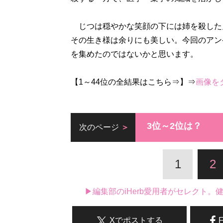
じつは穏やかな笑顔の下には姉を殺した
その生き様は余りにも美しい。今回のアン
を集めたのではないかと思います。
【1～44位の全結果はこちら⇒】⇒
画像を
3位～2位は？
次のページ
1
2
▶編集部のiHerb愛用者がセレクト
Xでポストする