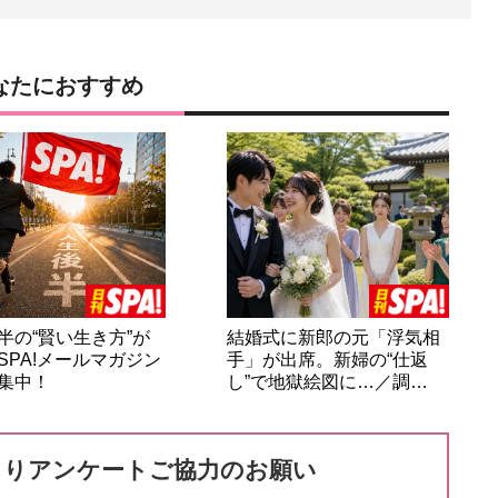
なたにおすすめ
半の“賢い生き方”が
結婚式に新郎の元「浮気相
SPA!メールマガジン
手」が出席。新婦の“仕返
集中！
し”で地獄絵図に…／調…