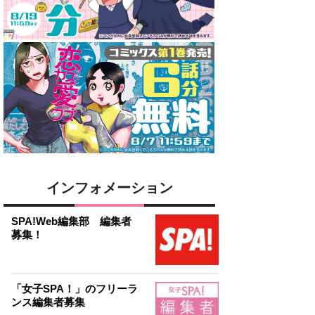
インフォメーション
SPA!Web編集部 編集者
募集！
「女子SPA！」のフリーラ
ンス編集者募集