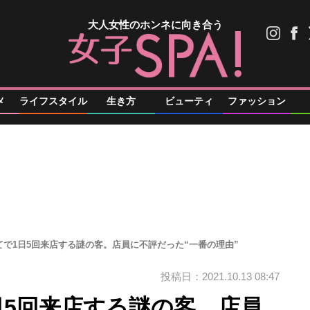
大人女性のホンネに向き合う
メ
ライフスタイル
生き方
ビューティ
ファッション
てで1日5回来店する謎の客。店員に不評だった“一番の理由”
投稿日：2021.10.13 08:47
日5回来店する謎の客。店員