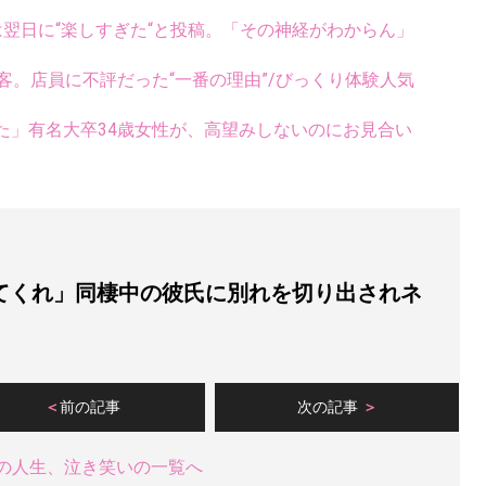
翌日に“楽しすぎた“と投稿。「その神経がわからん」
客。店員に不評だった“一番の理由”/びっくり体験人気
た」有名大卒34歳女性が、高望みしないのにお見合い
てくれ」同棲中の彼氏に別れを切り出されネ
前の記事
次の記事
の人生、泣き笑いの一覧へ