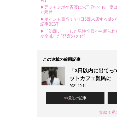
月】
▶元ジャンポケ斉藤に求刑7年でも、妻は
と騒然
▶ポイント目当てで1日5回来店する謎の
記事BEST
▶「初回デートした男性全員から断られ
が全滅した“発言のクセ”
この連載の前回記事
「3日以内に出てっ
ットカフェ難民に
2021.10.11
最初の記事
実録！私