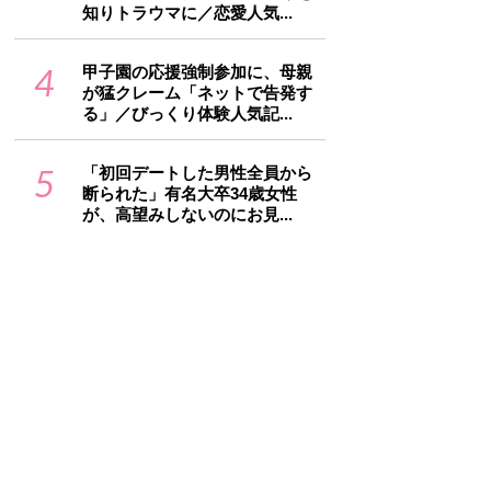
知りトラウマに／恋愛人気...
4
甲子園の応援強制参加に、母親
が猛クレーム「ネットで告発す
る」／びっくり体験人気記...
5
「初回デートした男性全員から
断られた」有名大卒34歳女性
が、高望みしないのにお見...