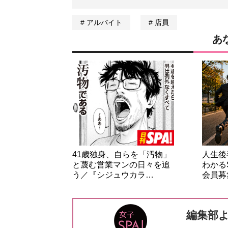
アルバイト
店員
あ
41歳独身、自らを「汚物」
人生後
と蔑む営業マンの日々を追
わかる
う／『シジュウカラ…
会員募