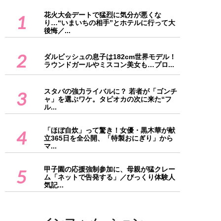
花火大会デートで猛烈に気分が悪くな
1
り…“いまいちの相手”とホテルに行って大
後悔／...
2
ダルビッシュの息子は182cm世界モデル！
ラウンドガールやミスコン美女も…プロ...
スタバの強力ライバルに？ 若者が「ゴンチ
3
ャ」を選ぶワケ。タピオカの次に来た“フ
ル...
「ほぼ自炊」って驚き！女優・黒木華が献
4
立365日を全公開、「特製おにぎり」から
マ...
甲子園の応援強制参加に、母親が猛クレー
5
ム「ネットで告発する」／びっくり体験人
気記...