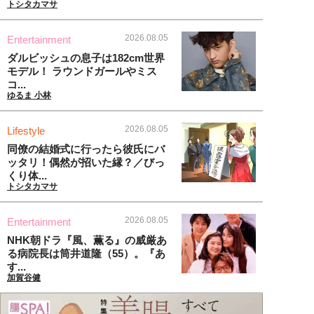
トシタカマサ
2026.08.05
Entertainment
ダルビッシュの息子は182cm世界
モデル！ ラウンドガールやミス
コ...
ゆるま 小林
2026.08.05
Lifestyle
同僚の結婚式に行ったら彼氏にバ
ッタリ！偶然が招いた縁？／びっ
くり体...
トシタカマサ
2026.08.05
Entertainment
NHK朝ドラ『風、薫る』の威厳あ
る病院長は筒井道隆（55）。『あ
す...
加賀谷健