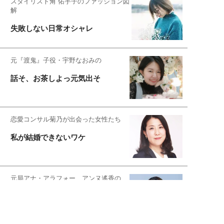
スタイリスト角 佑宇子のファッション図
解
失敗しない日常オシャレ
元『渡鬼』子役・宇野なおみの
話そ、お茶しよっ元気出そ
恋愛コンサル菊乃が出会った女性たち
私が結婚できないワケ
元局アナ・アラフォー、アンヌ遙香の
北海道シンプルライフ