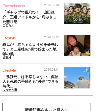
2026.08.04
Entertainment
「ギャップで風邪ひく」山田涼
介、王道アイドルから“病みきっ
た悲壮感...
こじらぶ
2026.08.04
Lifestyle
義母が「赤ちゃんより私を優先し
て」と…産後6か月で始まった地
獄の義...
姫野桂
2026.08.04
Lifestyle
「孤独死」は不幸じゃない。保証
人も死後の手続きも“外注”できる
時代...
ワタナベ薫
新着記事をもっと見る