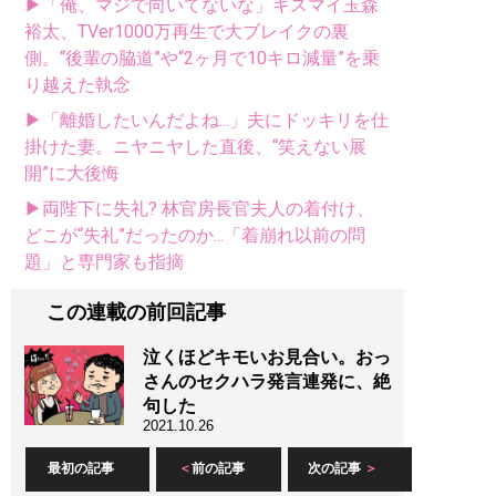
▶「俺、マジで向いてないな」キスマイ玉森
裕太、TVer1000万再生で大ブレイクの裏
側。“後輩の脇道”や“2ヶ月で10キロ減量”を乗
り越えた執念
▶「離婚したいんだよね...」夫にドッキリを仕
掛けた妻。ニヤニヤした直後、“笑えない展
開”に大後悔
▶両陛下に失礼? 林官房長官夫人の着付け、
どこが“失礼”だったのか...「着崩れ以前の問
題」と専門家も指摘
この連載の前回記事
泣くほどキモいお見合い。おっ
さんのセクハラ発言連発に、絶
句した
2021.10.26
最初の記事
前の記事
次の記事