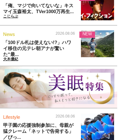
「俺、マジで向いてないな」キス
マイ玉森裕太、TVer1000万再生...
こじらぶ
2026.08.06
News
NEW
「100ドル札は使えない!?」ハワ
イ移住の元テレ朝アナが驚い
た“最...
大木優紀
2026.08.06
Lifestyle
甲子園の応援強制参加に、母親が
猛クレーム「ネットで告発する」
／びっ...