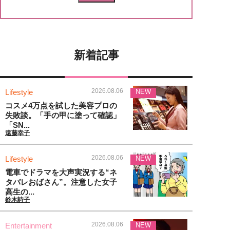
新着記事
2026.08.06
Lifestyle
NEW
コスメ4万点を試した美容プロの
失敗談。「手の甲に塗って確認」
「SN...
遠藤幸子
2026.08.06
Lifestyle
NEW
電車でドラマを大声実況する“ネ
タバレおばさん”。注意した女子
高生の...
鈴木詩子
2026.08.06
Entertainment
NEW