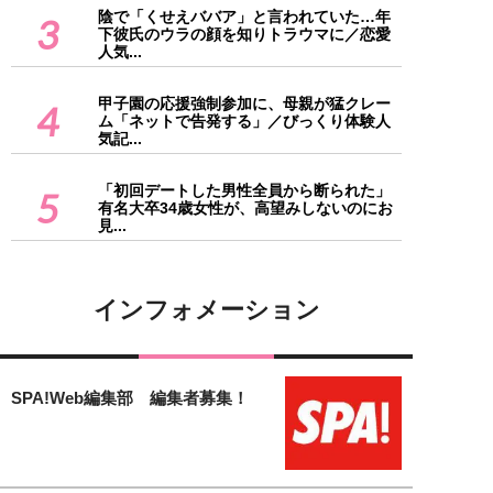
陰で「くせえババア」と言われていた…年
3
下彼氏のウラの顔を知りトラウマに／恋愛
人気...
甲子園の応援強制参加に、母親が猛クレー
4
ム「ネットで告発する」／びっくり体験人
気記...
「初回デートした男性全員から断られた」
5
有名大卒34歳女性が、高望みしないのにお
見...
インフォメーション
SPA!Web編集部 編集者募集！