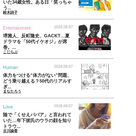
いた34歳女性。ある日「笑っちゃ
う...
鈴木詩子
2026.08.07
Entertainment
堺雅人、反町隆史、GACKT…夏
ドラマを「50代イケオジ」が席
巻。...
こじらぶ
2026.08.07
Human
体力をつける“体力がない”問題、
どう乗り越える？50代のリアルす
ぎ...
まなたろう
2026.08.07
Love
陰で「くせえババア」と言われて
いた…年下彼氏のウラの顔を知り
トラウ...
古川諭香