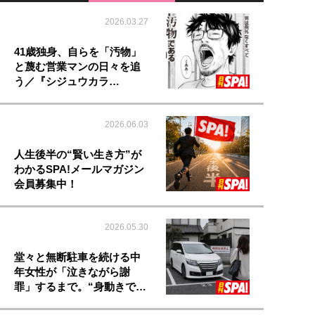
2026.03.27
41歳独身、自らを「汚物」
と蔑む営業マンの日々を追
う／『シジュウカラ…
2026.06.03
人生後半の“賢い生き方”が
わかるSPA!メールマガジン
会員募集中！
2026.05.30
堂々と無断駐車を続ける中
年女性が「泣きながら謝
罪」するまで。“身動きで…