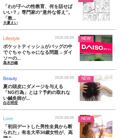
「わが子への性教育、何を話せば
いい？」専門家の“意外な答え”。
「教...
大夏えい
2026.08.09
Lifestyle
NEW
ポケットティッシュがバッグの中
でぐちゃぐちゃになる問題→ダイ
ソーの...
高木沙織
2026.08.09
Beauty
NEW
夏の頭皮にダメージを与える
「NG行為」とは？予約の取れな
い鍼灸師が...
白石明世
2026.08.08
Love
NEW
「初回デートした男性全員から断
られた」有名大卒34歳女性が、高