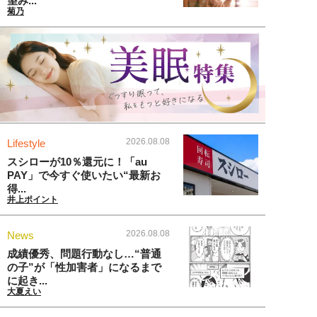
望み...
菊乃
2026.08.08
Lifestyle
スシローが10％還元に！「au
PAY」で今すぐ使いたい“最新お
得...
井上ポイント
2026.08.08
News
成績優秀、問題行動なし…“普通
の子”が「性加害者」になるまで
に起き...
大夏えい