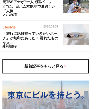
元TBSアナが“一人で猛パニッ
ク”に。日ハム本拠地で遭遇した
「人気...
アンヌ遙香
2026.08.07
Lifestyle
「旅行に絶対持っていきたいポー
チ」が無印にあった！ 濡れたもの
を入...
鈴木美奈子
新着記事をもっと見る