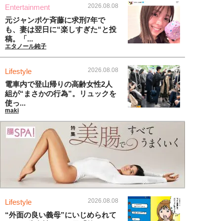
2026.08.08
Entertainment
元ジャンポケ斉藤に求刑7年で
も、妻は翌日に“楽しすぎた“と投
稿。「...
エタノール純子
2026.08.08
Lifestyle
電車内で登山帰りの高齢女性2人
組が“まさかの行為”。リュックを
使っ...
maki
2026.08.08
Lifestyle
“外面の良い義母”にいじめられて