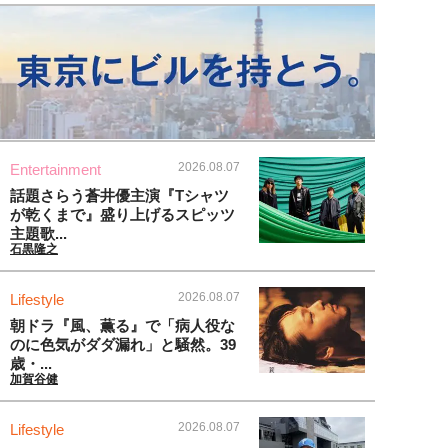
2026.08.07
Entertainment
話題さらう蒼井優主演『Tシャツ
が乾くまで』盛り上げるスピッツ
主題歌...
石黒隆之
2026.08.07
Lifestyle
朝ドラ『風、薫る』で「病人役な
のに色気がダダ漏れ」と騒然。39
歳・...
加賀谷健
2026.08.07
Lifestyle