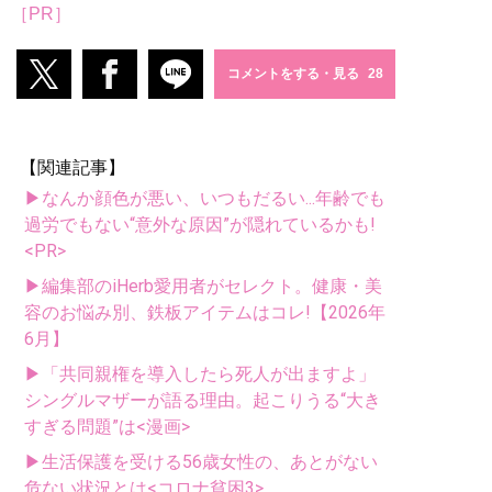
［PR］
コメントをする・見る
【関連記事】
▶なんか顔色が悪い、いつもだるい...年齢でも
過労でもない“意外な原因”が隠れているかも!
<PR>
▶編集部のiHerb愛用者がセレクト。健康・美
容のお悩み別、鉄板アイテムはコレ!【2026年
6月】
▶「共同親権を導入したら死人が出ますよ」
シングルマザーが語る理由。起こりうる“大き
すぎる問題”は<漫画>
▶生活保護を受ける56歳女性の、あとがない
危ない状況とは<コロナ貧困3>