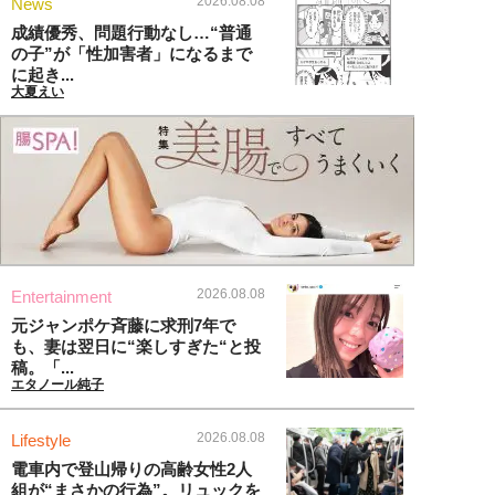
2026.08.08
News
成績優秀、問題行動なし…“普通
の子”が「性加害者」になるまで
に起き...
大夏えい
2026.08.08
Entertainment
元ジャンポケ斉藤に求刑7年で
も、妻は翌日に“楽しすぎた“と投
稿。「...
エタノール純子
2026.08.08
Lifestyle
電車内で登山帰りの高齢女性2人
組が“まさかの行為”。リュックを