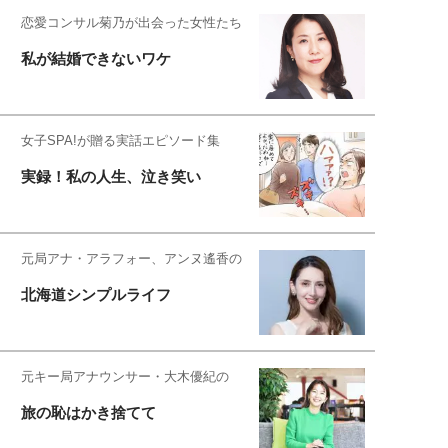
恋愛コンサル菊乃が出会った女性たち
私が結婚できないワケ
女子SPA!が贈る実話エピソード集
実録！私の人生、泣き笑い
元局アナ・アラフォー、アンヌ遙香の
北海道シンプルライフ
元キー局アナウンサー・大木優紀の
旅の恥はかき捨てて