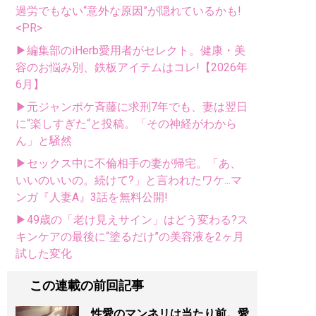
過労でもない“意外な原因”が隠れているかも!
<PR>
▶編集部のiHerb愛用者がセレクト。健康・美
容のお悩み別、鉄板アイテムはコレ!【2026年
6月】
▶元ジャンポケ斉藤に求刑7年でも、妻は翌日
に“楽しすぎた“と投稿。「その神経がわから
ん」と騒然
▶セックス中に不倫相手の妻が帰宅。「あ、
いいのいいの。続けて?」と言われたワケ...マ
ンガ『人妻A』3話を無料公開!
▶49歳の「老け見えサイン」はどう変わる?ス
キンケアの最後に“塗るだけ”の美容液を2ヶ月
試した変化
この連載の前回記事
性愛のマンネリは当たり前。愛