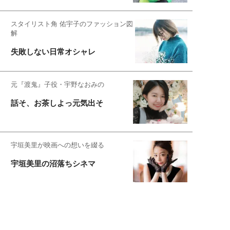
スタイリスト角 佑宇子のファッション図
解
失敗しない日常オシャレ
元『渡鬼』子役・宇野なおみの
話そ、お茶しよっ元気出そ
宇垣美里が映画への想いを綴る
宇垣美里の沼落ちシネマ
松本穂香が映画愛を語ります
銀幕ロンリーガール