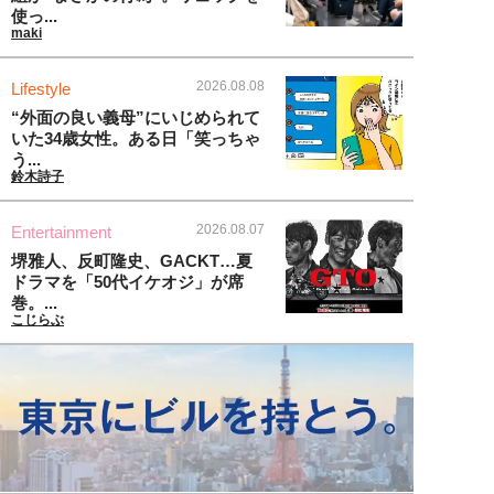
使っ...
maki
2026.08.08
Lifestyle
“外面の良い義母”にいじめられて
いた34歳女性。ある日「笑っちゃ
う...
鈴木詩子
2026.08.07
Entertainment
堺雅人、反町隆史、GACKT…夏
ドラマを「50代イケオジ」が席
巻。...
こじらぶ