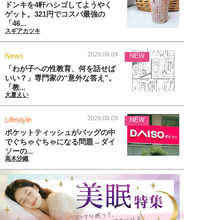
ドンキを4軒ハシゴしてようやく
ゲット。321円でコスパ最強の
「46...
スギアカツキ
2026.08.09
News
NEW
「わが子への性教育、何を話せば
いい？」専門家の“意外な答え”。
「教...
大夏えい
2026.08.09
Lifestyle
NEW
ポケットティッシュがバッグの中
でぐちゃぐちゃになる問題→ダイ
ソーの...
高木沙織