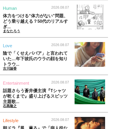
2026.08.07
Human
体力をつける“体力がない”問題、
どう乗り越える？50代のリアルす
ぎ...
まなたろう
2026.08.07
Love
陰で「くせえババア」と言われて
いた…年下彼氏のウラの顔を知り
トラウ...
古川諭香
2026.08.07
Entertainment
話題さらう蒼井優主演『Tシャツ
が乾くまで』盛り上げるスピッツ
主題歌...
石黒隆之
2026.08.07
Lifestyle
朝ドラ『風、薫る』で「病人役な