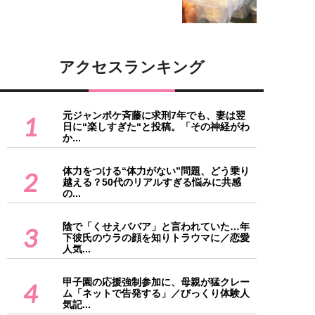
アクセスランキング
元ジャンポケ斉藤に求刑7年でも、妻は翌
1
日に“楽しすぎた“と投稿。「その神経がわ
か...
体力をつける“体力がない”問題、どう乗り
2
越える？50代のリアルすぎる悩みに共感
の...
陰で「くせえババア」と言われていた…年
3
下彼氏のウラの顔を知りトラウマに／恋愛
人気...
甲子園の応援強制参加に、母親が猛クレー
4
ム「ネットで告発する」／びっくり体験人
気記...