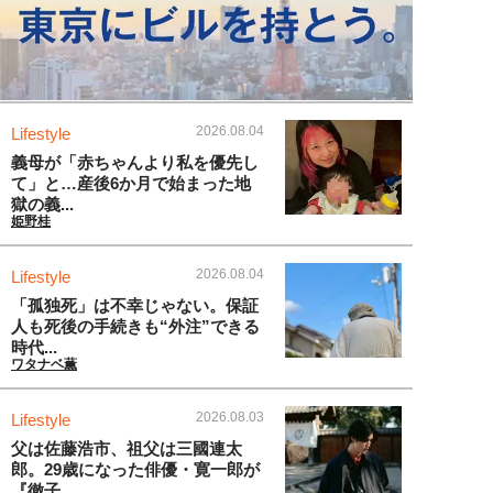
2026.08.04
Lifestyle
義母が「赤ちゃんより私を優先し
て」と…産後6か月で始まった地
獄の義...
姫野桂
2026.08.04
Lifestyle
「孤独死」は不幸じゃない。保証
人も死後の手続きも“外注”できる
時代...
ワタナベ薫
2026.08.03
Lifestyle
父は佐藤浩市、祖父は三國連太
郎。29歳になった俳優・寛一郎が
『徹子...