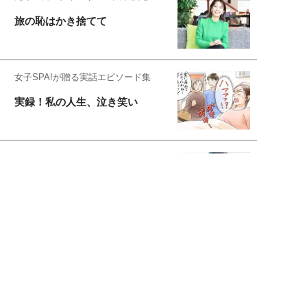
旅の恥はかき捨てて
女子SPA!が贈る実話エピソード集
実録！私の人生、泣き笑い
スタイリスト角 佑宇子のファッション図
解
失敗しない日常オシャレ
元『渡鬼』子役・宇野なおみの
話そ、お茶しよっ元気出そ