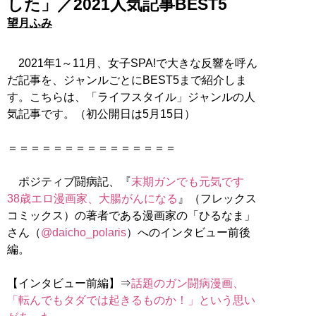
した」／2021人気記事BEST5
望月ふみ
2021年1～11月、女子SPA!で大きな反響を呼ん
だ記事を、ジャンルごとにBEST5まで紹介しま
す。こちらは、「ライフスタイル」ジャンルの人
気記事です。（初公開日は5月15日）
＝＝＝＝＝＝＝＝＝＝＝＝＝＝＝
ポジティブ闘病記、『
末期ガンでも元気です
38歳エロ漫画家、大腸がんになる
』（フレックス
コミックス）の著者である漫画家の「ひるなま」
さん（
@daicho_polaris
）へのインタビュー前後
編。
【インタビュー前編】⇒
話題のガン闘病漫画、
「転んでもタダでは起きるものか！」という思い