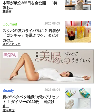
木華が献立365日を全公開、「特
製お...
森美樹
2026.08.05
Gourmet
スタバの強力ライバルに？ 若者が
「ゴンチャ」を選ぶワケ。タピオ
カの...
スギアカツキ
2026.08.04
Beauty
夏の“ベタベタ地獄”が秒でリセッ
ト！ ダイソーの110円「日焼け
止...
佐治真澄