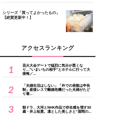
シリーズ「買ってよかったもの」
【絶賛更新中！】
アクセスランキング
花火大会デートで猛烈に気分が悪くな
1
り…“いまいちの相手”とホテルに行って大
後悔／...
「夫婦生活はしない」「外での発散は申告
2
制」産後レスで離婚危機だった夫婦がたど
り着...
3
朝ドラ、大河とNHK作品で存在感を増す30
歳・井上祐貴。凛とした美しさと“眉間の...