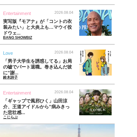
2026.08.04
Entertainment
実写版『モアナ』が「コントの衣
装みたい」と大炎上も…マウイ役
ドウェ...
BANG SHOWBIZ
2026.08.04
Love
「男子大学生を誘惑してる」お局
の嘘でパート退職。巻き込んだ彼
に“謝...
鈴木詩子
2026.08.04
Entertainment
「ギャップで風邪ひく」山田涼
介、王道アイドルから“病みきっ
た悲壮感...
こじらぶ