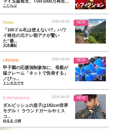
マイ玉森裕太、TVer1000万再生...
こじらぶ
2026.08.06
News
NEW
「100ドル札は使えない!?」ハワ
イ移住の元テレ朝アナが驚い
た“最...
大木優紀
2026.08.06
Lifestyle
NEW
甲子園の応援強制参加に、母親が
猛クレーム「ネットで告発する」
／びっ...
トシタカマサ
2026.08.05
Entertainment
NEW
ダルビッシュの息子は182cm世界
モデル！ ラウンドガールやミス
コ...
ゆるま 小林