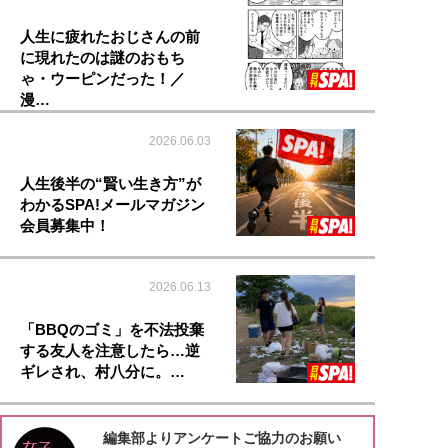
人生に疲れたおじさんの前
に現れたのは謎のおもち
ゃ・ウーピンだった！／
漫…
2026.06.03
人生後半の“賢い生き方”が
わかるSPA!メールマガジン
会員募集中！
2026.06.13
「BBQのゴミ」を不法投棄
する友人を注意したら…逆
ギレされ、村八分に。…