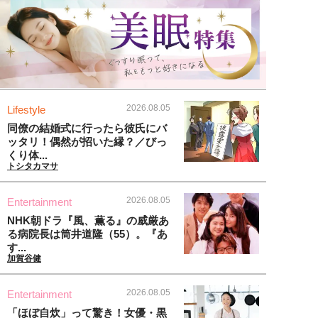
2026.08.05
Lifestyle
同僚の結婚式に行ったら彼氏にバ
ッタリ！偶然が招いた縁？／びっ
くり体...
トシタカマサ
2026.08.05
Entertainment
NHK朝ドラ『風、薫る』の威厳あ
る病院長は筒井道隆（55）。『あ
す...
加賀谷健
2026.08.05
Entertainment
「ほぼ自炊」って驚き！女優・黒