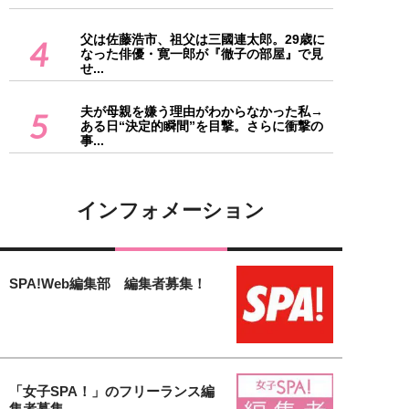
父は佐藤浩市、祖父は三國連太郎。29歳に
4
なった俳優・寛一郎が『徹子の部屋』で見
せ...
夫が母親を嫌う理由がわからなかった私→
5
ある日“決定的瞬間”を目撃。さらに衝撃の
事...
インフォメーション
SPA!Web編集部 編集者募集！
「女子SPA！」のフリーランス編
集者募集