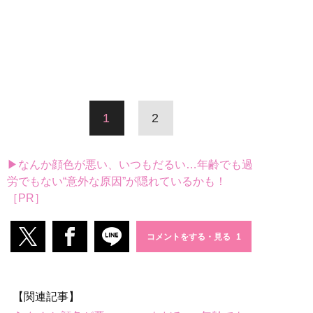
1
2
▶なんか顔色が悪い、いつもだるい…年齢でも過
労でもない“意外な原因”が隠れているかも！
［PR］
コメントをする・見る
【関連記事】