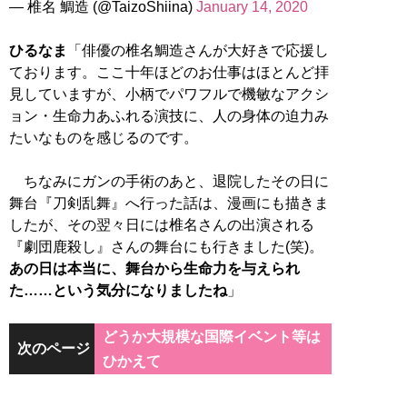
— 椎名 鯛造 (@TaizoShiina)
January 14, 2020
ひるなま
「俳優の椎名鯛造さんが大好きで応援し
ております。ここ十年ほどのお仕事はほとんど拝
見していますが、小柄でパワフルで機敏なアクシ
ョン・生命力あふれる演技に、人の身体の迫力み
たいなものを感じるのです。
ちなみにガンの手術のあと、退院したその日に
舞台『刀剣乱舞』へ行った話は、漫画にも描きま
したが、その翌々日には椎名さんの出演される
『劇団鹿殺し』さんの舞台にも行きました(笑)。
あの日は本当に、舞台から生命力を与えられ
た……という気分になりましたね
」
どうか大規模な国際イベント等は
次のページ
ひかえて