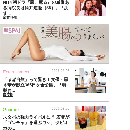
NHK朝ドラ『風、薫る』の威厳あ
る病院長は筒井道隆（55）。『あ
す...
加賀谷健
2026.08.05
Entertainment
「ほぼ自炊」って驚き！女優・黒
木華が献立365日を全公開、「特
製お...
森美樹
2026.08.05
Gourmet
スタバの強力ライバルに？ 若者が
「ゴンチャ」を選ぶワケ。タピオ
カの...