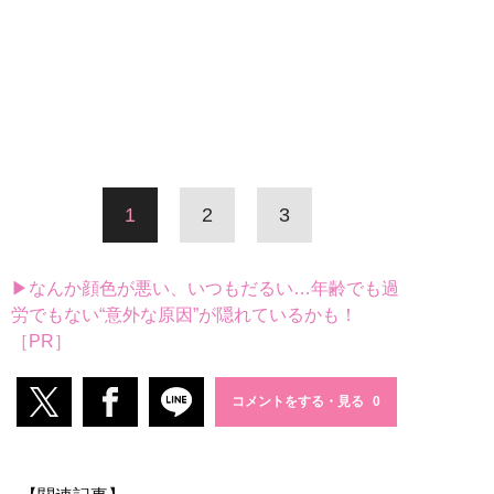
1
2
3
▶なんか顔色が悪い、いつもだるい…年齢でも過
労でもない“意外な原因”が隠れているかも！
［PR］
コメントをする・見る