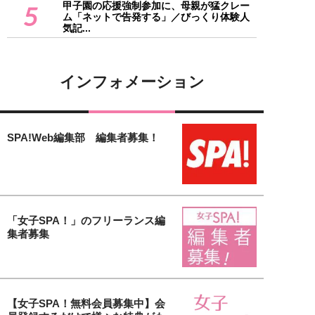
甲子園の応援強制参加に、母親が猛クレー
5
ム「ネットで告発する」／びっくり体験人
気記...
インフォメーション
SPA!Web編集部 編集者募集！
「女子SPA！」のフリーランス編
集者募集
【女子SPA！無料会員募集中】会