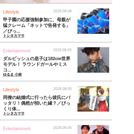
2026.08.06
Lifestyle
甲子園の応援強制参加に、母親が
猛クレーム「ネットで告発する」
／びっ...
トシタカマサ
2026.08.05
Entertainment
ダルビッシュの息子は182cm世界
モデル！ ラウンドガールやミス
コ...
ゆるま 小林
2026.08.05
Lifestyle
同僚の結婚式に行ったら彼氏にバ
ッタリ！偶然が招いた縁？／びっ
くり体...
トシタカマサ
2026.08.05
Entertainment