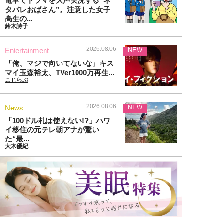
電車でドラマを大声実況する“ネ
タバレおばさん”。注意した女子
高生の...
鈴木詩子
2026.08.06
Entertainment
NEW
「俺、マジで向いてないな」キス
マイ玉森裕太、TVer1000万再生...
こじらぶ
2026.08.06
News
NEW
「100ドル札は使えない!?」ハワ
イ移住の元テレ朝アナが驚い
た“最...
大木優紀