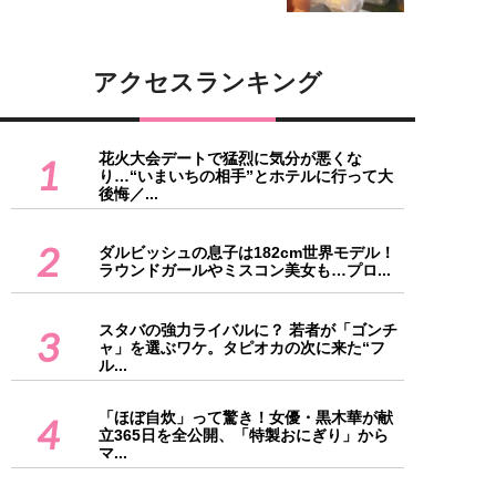
アクセスランキング
花火大会デートで猛烈に気分が悪くな
1
り…“いまいちの相手”とホテルに行って大
後悔／...
2
ダルビッシュの息子は182cm世界モデル！
ラウンドガールやミスコン美女も…プロ...
スタバの強力ライバルに？ 若者が「ゴンチ
3
ャ」を選ぶワケ。タピオカの次に来た“フ
ル...
「ほぼ自炊」って驚き！女優・黒木華が献
4
立365日を全公開、「特製おにぎり」から
マ...