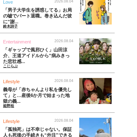
2026.08.04
Love
「男子大学生を誘惑してる」お局
の嘘でパート退職。巻き込んだ彼
に“謝...
鈴木詩子
2026.08.04
Entertainment
「ギャップで風邪ひく」山田涼
介、王道アイドルから“病みきっ
た悲壮感...
こじらぶ
2026.08.04
Lifestyle
義母が「赤ちゃんより私を優先し
て」と…産後6か月で始まった地
獄の義...
姫野桂
2026.08.04
Lifestyle
「孤独死」は不幸じゃない。保証
人も死後の手続きも“外注”できる