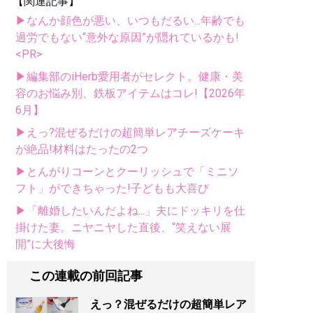
【関連記事】
▶なんか顔色が悪い、いつもだるい...年齢でも
過労でもない“意外な原因”が隠れているかも!
<PR>
▶編集部のiHerb愛用者がセレクト。健康・美
容のお悩み別、鉄板アイテムはコレ!【2026年
6月】
▶えっ?混ぜるだけの超簡単レアチーズケーキ
が絶品!材料はたったの2つ
▶とんがりコーンとクーリッシュで「ミニソ
フト」ができちゃった!子どもも大喜び
▶「離婚したいんだよね...」夫にドッキリを仕
掛けた妻。ニヤニヤした直後、“笑えない展
開”に大後悔
この連載の前回記事
えっ？混ぜるだけの超簡単レア