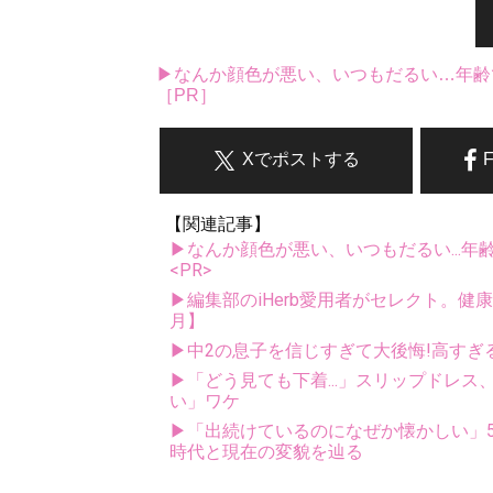
▶なんか顔色が悪い、いつもだるい…年齢
［PR］
Xでポストする
【関連記事】
▶なんか顔色が悪い、いつもだるい...年
<PR>
▶編集部のiHerb愛用者がセレクト。健
月】
▶中2の息子を信じすぎて大後悔!高すぎ
▶「どう見ても下着...」スリップドレ
い」ワケ
▶「出続けているのになぜか懐かしい」5
時代と現在の変貌を辿る