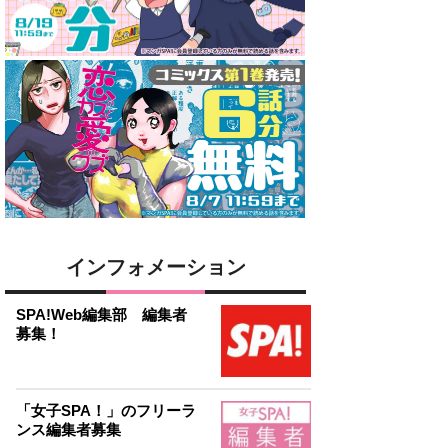
インフォメーション
SPA!Web編集部 編集者
募集！
「女子SPA！」のフリーラ
ンス編集者募集