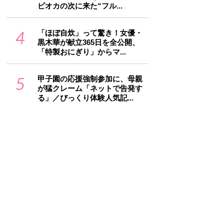
ピオカの次に来た“フル...
4
「ほぼ自炊」って驚き！女優・
黒木華が献立365日を全公開、
「特製おにぎり」からマ...
5
甲子園の応援強制参加に、母親
が猛クレーム「ネットで告発す
る」／びっくり体験人気記...