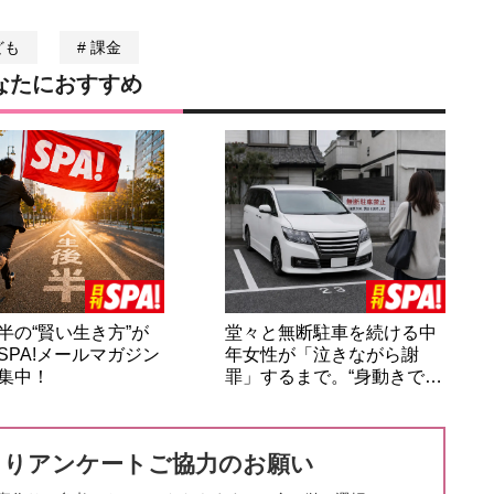
ども
課金
なたにおすすめ
半の“賢い生き方”が
堂々と無断駐車を続ける中
SPA!メールマガジン
年女性が「泣きながら謝
集中！
罪」するまで。“身動きで…