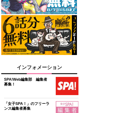
インフォメーション
SPA!Web編集部 編集者
募集！
「女子SPA！」のフリーラ
ンス編集者募集