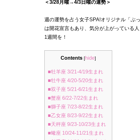
＜3/28月曜→4/3日曜の運勢＞
週の運勢を占う女子SPA!オリジナル「
は開花宣言もあり、気分が上がっている人
1週間を！
Contents
hide
[
]
■牡羊座 3/21-4/19生まれ
■牡牛座 4/20-5/20生まれ
■双子座 5/21-6/21生まれ
■蟹座 6/22-7/22生まれ
■獅子座 7/23-8/22生まれ
■乙女座 8/23-9/22生まれ
■天秤座 9/23-10/23生まれ
■蠍座 10/24-11/21生まれ