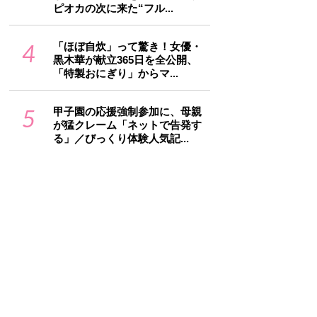
ピオカの次に来た“フル...
4
「ほぼ自炊」って驚き！女優・
黒木華が献立365日を全公開、
「特製おにぎり」からマ...
5
甲子園の応援強制参加に、母親
が猛クレーム「ネットで告発す
る」／びっくり体験人気記...