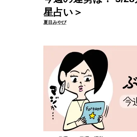
星占い＞
夏目みやび